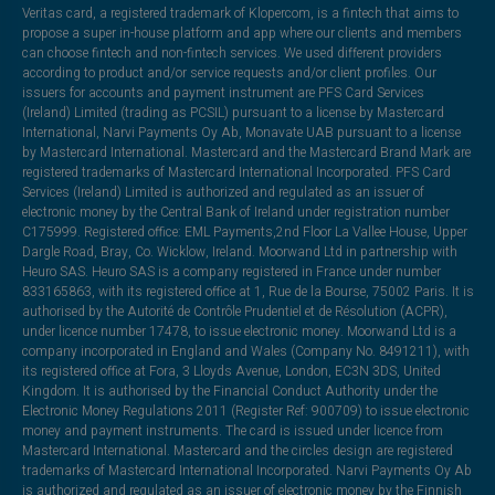
Veritas card, a registered trademark of Klopercom, is a fintech that aims to
propose a super in-house platform and app where our clients and members
can choose fintech and non-fintech services. We used different providers
according to product and/or service requests and/or client profiles. Our
issuers for accounts and payment instrument are PFS Card Services
(Ireland) Limited (trading as PCSIL) pursuant to a license by Mastercard
International, Narvi Payments Oy Ab, Monavate UAB pursuant to a license
by Mastercard International. Mastercard and the Mastercard Brand Mark are
registered trademarks of Mastercard International Incorporated. PFS Card
Services (Ireland) Limited is authorized and regulated as an issuer of
electronic money by the Central Bank of Ireland under registration number
C175999. Registered office: EML Payments,2nd Floor La Vallee House, Upper
Dargle Road, Bray, Co. Wicklow, Ireland. Moorwand Ltd in partnership with
Heuro SAS. Heuro SAS is a company registered in France under number
833165863, with its registered office at 1, Rue de la Bourse, 75002 Paris. It is
authorised by the Autorité de Contrôle Prudentiel et de Résolution (ACPR),
under licence number 17478, to issue electronic money. Moorwand Ltd is a
company incorporated in England and Wales (Company No. 8491211), with
its registered office at Fora, 3 Lloyds Avenue, London, EC3N 3DS, United
Kingdom. It is authorised by the Financial Conduct Authority under the
Electronic Money Regulations 2011 (Register Ref: 900709) to issue electronic
money and payment instruments. The card is issued under licence from
Mastercard International. Mastercard and the circles design are registered
trademarks of Mastercard International Incorporated. Narvi Payments Oy Ab
is authorized and regulated as an issuer of electronic money by the Finnish