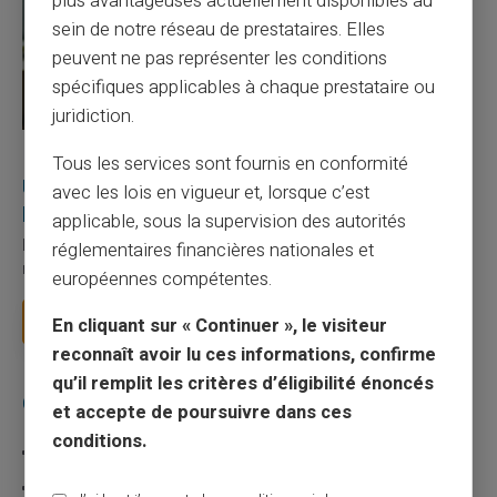
plus avantageuses actuellement disponibles au
sein de notre réseau de prestataires. Elles
peuvent ne pas représenter les conditions
spécifiques applicables à chaque prestataire ou
juridiction.
27/07/2026
Veritas
Carte prépayée
Tous les services sont fournis en conformité
Utilisation responsable du paiement mobile avec
avec les lois en vigueur et, lorsque c’est
la carte Veritas
applicable, sous la supervision des autorités
Le paiement mobile s'est imposé dans les habitudes quotidiennes,
réglementaires financières nationales et
mais il appelle des réflexes pour é...
européennes compétentes.
Lire la suite
En cliquant sur « Continuer », le visiteur
reconnaît avoir lu ces informations, confirme
qu’il remplit les critères d’éligibilité énoncés
Catégories
et accepte de poursuivre dans ces
conditions.
Carte prépayée
Escroquerie