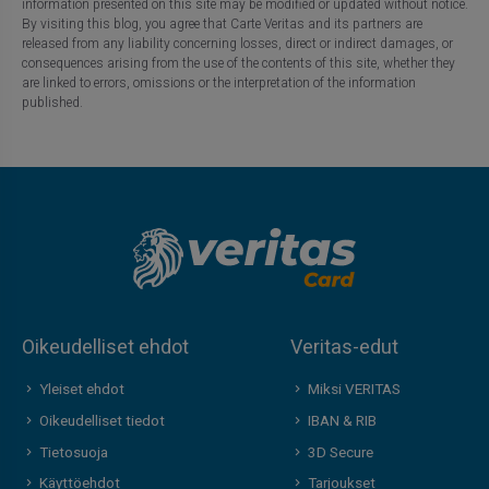
information presented on this site may be modified or updated without notice.
By visiting this blog, you agree that Carte Veritas and its partners are
released from any liability concerning losses, direct or indirect damages, or
consequences arising from the use of the contents of this site, whether they
are linked to errors, omissions or the interpretation of the information
published.
Oikeudelliset ehdot
Veritas-edut
Yleiset ehdot
Miksi VERITAS
Oikeudelliset tiedot
IBAN & RIB
Tietosuoja
3D Secure
Käyttöehdot
Tarjoukset