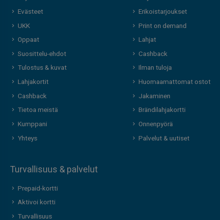
Evästeet
Erikoistarjoukset
UKK
Print on demand
Oppaat
Lahjat
Suosittelu-ehdot
Cashback
Tulostus & kuvat
Ilman tuloja
Lahjakortit
Huomaamattomat ostot
Cashback
Jakaminen
Tietoa meistä
Brändilahjakortti
Kumppani
Onnenpyörä
Yhteys
Palvelut & uutiset
Turvallisuus & palvelut
Prepaid-kortti
Aktivoi kortti
Turvallisuus