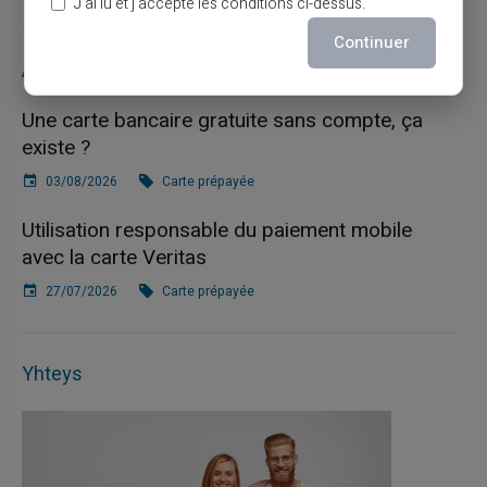
J’ai lu et j’accepte les conditions ci-dessus.
Continuer
Articles récents
Une carte bancaire gratuite sans compte, ça
existe ?
03/08/2026
Carte prépayée
Utilisation responsable du paiement mobile
avec la carte Veritas
27/07/2026
Carte prépayée
Yhteys