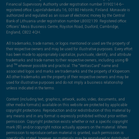
Financial Supervisory Authority under registration number 3190214-6—
registered office: Lapinlahdenkatu 16, 00180 Helsinki, Finland. Monavate is
authorized and regulated as an issuer of electronic money by the Central
Bank of Lithuania under registration number LB002139. Registered office:
Officers' Mess Business Centre, Royston Road, Duxford, Cambridge,
England, CB22 4QH.
All trademarks, trade names, or logos mentioned or used are the property of
their respective owners and may be used for illustrative purposes. Every effort
has been made to appropriately capitalize, punctuate, identify, and attribute
trademarks and trade names to their respective owners, including using ®
and ™ wherever possible and practical. The “VeritasCard” name and
associated logos and marks are trademarks and the property of Klopercom.
All other trademarks are the property of their respective owners and may be
used for illustrative purposes and do not imply a business relationship
unless indicated in the terms.
Content (including text, graphics, artwork, audio, video, documents, and
other media formats) available on this website are protected by applicable
copyright protections. Reproduction and/or redistribution of this material by
any means and in any format is expressly prohibited without prior written
permission. Copyright protection exists whether or not a specific copyright
mark (©) and/or copyright notice actually appears on the material. Where
permission to reproduce certain material is granted, such permission is
specifically stated; however, no materials may be reproduced or distributed