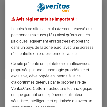
Article précédent
⚠️ Avis réglementaire important :
La carte prépayée pour achats en ligne : un
outil moderne et pratique
L'accès à ce site est exclusivement réservé aux
personnes majeures (18+) ainsi qu'aux entités
juridiques légalement enregistrées et opérant
Article suivant
dans un pays de la zone euro, avec une adresse
résidentielle ou professionnelle valide.
Ce site présente une plateforme multiservices
Articles similaires
propulsée par une technologie propriétaire et
exclusive, développée en interne à l’aide
d’algorithmes détenus par le propriétaire de
VeritasCard. Cette infrastructure technologique
unique garantit une expérience utilisateur
sécurisée, intelligente et optimisée à travers un