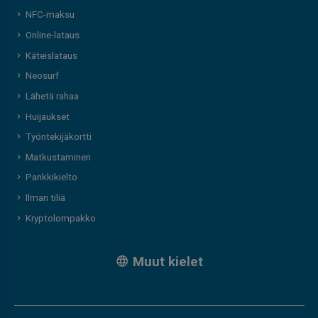
NFC-maksu
Online-lataus
Käteislataus
Neosurf
Lähetä rahaa
Huijaukset
Työntekijäkortti
Matkustaminen
Pankkikielto
Ilman tiliä
Kryptolompakko
Muut kielet