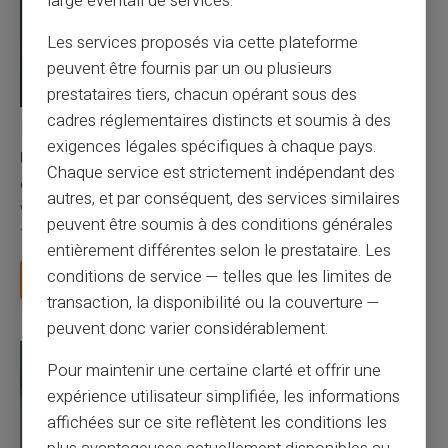
large éventail de services.
Les services proposés via cette plateforme
peuvent être fournis par un ou plusieurs
prestataires tiers, chacun opérant sous des
cadres réglementaires distincts et soumis à des
03/08/2026
Veritas
Carte prépayée
exigences légales spécifiques à chaque pays.
Une carte bancaire gratuite sans compte, ça
Chaque service est strictement indépendant des
existe ?
autres, et par conséquent, des services similaires
Vous avez tapé cette recherche parce que votre banque vous
peuvent être soumis à des conditions générales
facture 50 € par an pour une carte que vo...
entièrement différentes selon le prestataire. Les
conditions de service — telles que les limites de
Lire la suite
transaction, la disponibilité ou la couverture —
peuvent donc varier considérablement.
Pour maintenir une certaine clarté et offrir une
expérience utilisateur simplifiée, les informations
affichées sur ce site reflètent les conditions les