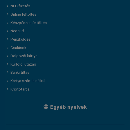
NFC fizetés
Online feltöltés
Készpénzes feltöltés
Neosurf
Pénzküldés
Csalások
Dolgozói kártya
Külföldi utazás
Banki tiltás
Kártya számla nélkül
Kriptotárca
Egyéb nyelvek