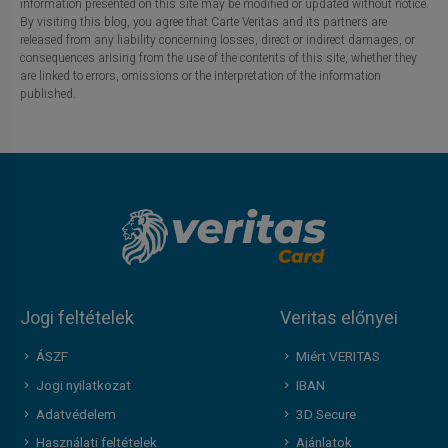
information presented on this site may be modified or updated without notice.
By visiting this blog, you agree that Carte Veritas and its partners are
released from any liability concerning losses, direct or indirect damages, or
consequences arising from the use of the contents of this site, whether they
are linked to errors, omissions or the interpretation of the information
published.
Jogi feltételek
Veritas előnyei
ÁSZF
Miért VERITAS
Jogi nyilatkozat
IBAN
Adatvédelem
3D Secure
Használati feltételek
Ajánlatok