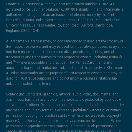
Financial Supervisory Authority under registration number 3190214-6—
registered office: Lapinlahdenkatu 16, 00180 Helsinki, Finland. Monavate is
authorized and regulated as an issuer of electronic money by the Central
Bank of Lithuania under registration number LB002139. Registered office:
Officers' Mess Business Centre, Royston Road, Duxford, Cambridge,
England, CB22 4QH.
All trademarks, trade names, or logos mentioned or used are the property of
their respective owners and may be used for illustrative purposes. Every effort
has been made to appropriately capitalize, punctuate, identify, and attribute
trademarks and trade names to their respective owners, including using ®
and ™ wherever possible and practical. The “VeritasCard” name and
associated logos and marks are trademarks and the property of Klopercom.
All other trademarks are the property of their respective owners and may be
used for illustrative purposes and do not imply a business relationship
unless indicated in the terms.
Content (including text, graphics, artwork, audio, video, documents, and
other media formats) available on this website are protected by applicable
copyright protections. Reproduction and/or redistribution of this material by
any means and in any format is expressly prohibited without prior written
permission. Copyright protection exists whether or not a specific copyright
mark (©) and/or copyright notice actually appears on the material. Where
permission to reproduce certain material is granted, such permission is
specifically stated; however, no materials may be reproduced or distributed