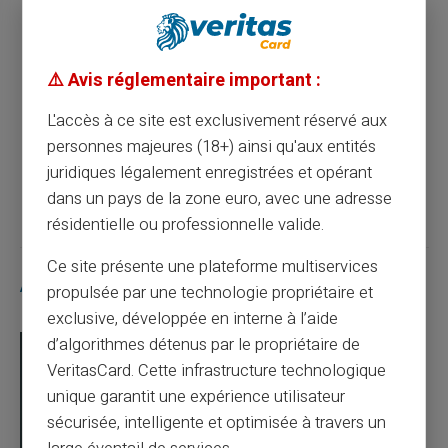
Article précédent
⚠️ Avis réglementaire important :
La carte prépayée pour achats en ligne : un
outil moderne et pratique
L'accès à ce site est exclusivement réservé aux
personnes majeures (18+) ainsi qu'aux entités
juridiques légalement enregistrées et opérant
Article suivant
dans un pays de la zone euro, avec une adresse
résidentielle ou professionnelle valide.
Ce site présente une plateforme multiservices
Articles similaires
propulsée par une technologie propriétaire et
exclusive, développée en interne à l’aide
d’algorithmes détenus par le propriétaire de
VeritasCard. Cette infrastructure technologique
unique garantit une expérience utilisateur
sécurisée, intelligente et optimisée à travers un