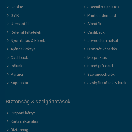
Cookie
Speciális ajánlatok
GYIK
Print on demand
Útmutatók
Ajándék
Referral feltételek
Cashback
Nyomtatás & képek
Jövedelem nélkül
Ajándékkártya
Diszkrét vásárlás
Cashback
Megosztás
Rólunk
Brand gift card
Partner
Szerencsekerék
Kapcsolat
Szolgáltatások & hírek
Biztonság & szolgáltatások
Prepaid kártya
Kártya aktiválás
Biztonság