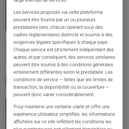
large éventail de services.
Les services proposés via cette plateforme
peuvent être fournis par un ou plusieurs
prestataires tiers, chacun opérant sous des
cadres réglementaires distincts et soumis à des
03/08/2026
Veritas
Carte prépayée
exigences légales spécifiques à chaque pays.
Une carte bancaire gratuite sans compte, ça
Chaque service est strictement indépendant des
existe ?
autres, et par conséquent, des services similaires
Vous avez tapé cette recherche parce que votre banque vous
peuvent être soumis à des conditions générales
facture 50 € par an pour une carte que vo...
entièrement différentes selon le prestataire. Les
conditions de service — telles que les limites de
Lire la suite
transaction, la disponibilité ou la couverture —
peuvent donc varier considérablement.
Pour maintenir une certaine clarté et offrir une
expérience utilisateur simplifiée, les informations
affichées sur ce site reflètent les conditions les