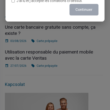
J’ai lu et j’accepte les conditions ci-dessus.
Continuer
Articles récents
Une carte bancaire gratuite sans compte, ça
existe ?
03/08/2026
Carte prépayée
Utilisation responsable du paiement mobile
avec la carte Veritas
27/07/2026
Carte prépayée
Kapcsolat