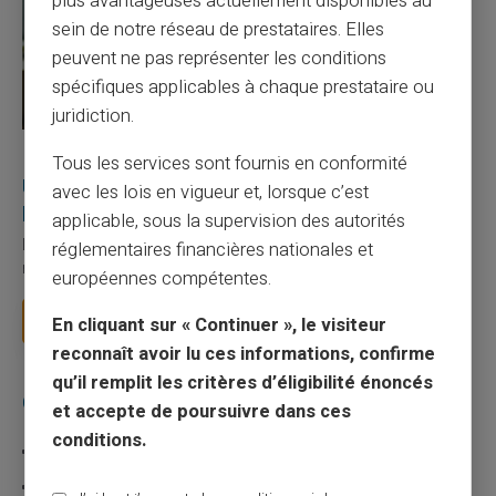
plus avantageuses actuellement disponibles au
sein de notre réseau de prestataires. Elles
peuvent ne pas représenter les conditions
spécifiques applicables à chaque prestataire ou
juridiction.
27/07/2026
Veritas
Carte prépayée
Tous les services sont fournis en conformité
Utilisation responsable du paiement mobile avec
avec les lois en vigueur et, lorsque c’est
la carte Veritas
applicable, sous la supervision des autorités
Le paiement mobile s'est imposé dans les habitudes quotidiennes,
réglementaires financières nationales et
mais il appelle des réflexes pour é...
européennes compétentes.
Lire la suite
En cliquant sur « Continuer », le visiteur
reconnaît avoir lu ces informations, confirme
qu’il remplit les critères d’éligibilité énoncés
Catégories
et accepte de poursuivre dans ces
conditions.
Carte prépayée
Escroquerie