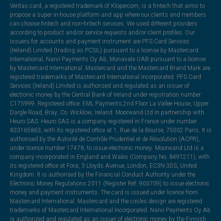
Veritas card, a registered trademark of Klopercom, is a fintech that aims to
propose a super in-house platform and app where our clients and members
can choose fintech and non-fintech services. We used different providers
according to product and/or service requests and/or client profiles. Our
issuers for accounts and payment instrument are PFS Card Services
(Ireland) Limited (trading as PCSIL) pursuant to a license by Mastercard
International, Narvi Payments Oy Ab, Monavate UAB pursuant to a license
by Mastercard International. Mastercard and the Mastercard Brand Mark are
registered trademarks of Mastercard International Incorporated. PFS Card
Services (Ireland) Limited is authorized and regulated as an issuer of
electronic money by the Central Bank of Ireland under registration number
C175999. Registered office: EML Payments,2nd Floor La Vallee House, Upper
Dargle Road, Bray, Co. Wicklow, Ireland. Moorwand Ltd in partnership with
Heuro SAS. Heuro SAS is a company registered in France under number
833165863, with its registered office at 1, Rue de la Bourse, 75002 Paris. It is
authorised by the Autorité de Contrôle Prudentiel et de Résolution (ACPR),
under licence number 17478, to issue electronic money. Moorwand Ltd is a
company incorporated in England and Wales (Company No. 8491211), with
its registered office at Fora, 3 Lloyds Avenue, London, EC3N 3DS, United
Kingdom. It is authorised by the Financial Conduct Authority under the
Electronic Money Regulations 2011 (Register Ref: 900709) to issue electronic
money and payment instruments. The card is issued under licence from
Mastercard International. Mastercard and the circles design are registered
trademarks of Mastercard International Incorporated. Narvi Payments Oy Ab
is authorized and regulated as an issuer of electronic money by the Finnish