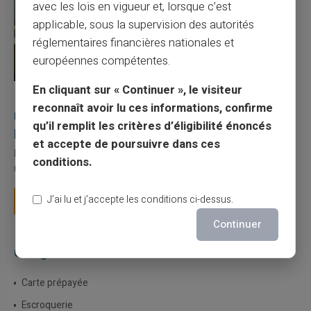
avec les lois en vigueur et, lorsque c’est
applicable, sous la supervision des autorités
réglementaires financières nationales et
européennes compétentes.
En cliquant sur « Continuer », le visiteur
27/07/2026
Veritas
Carte prépayée
reconnaît avoir lu ces informations, confirme
Utilisation responsable du paiement mobile avec
qu’il remplit les critères d’éligibilité énoncés
la carte Veritas
et accepte de poursuivre dans ces
Le paiement mobile s'est imposé dans les habitudes quotidiennes,
conditions.
mais il appelle des réflexes pour é...
J’ai lu et j’accepte les conditions ci-dessus.
Lire la suite
Continuer
Catégories
Carte prépayée
Escroquerie