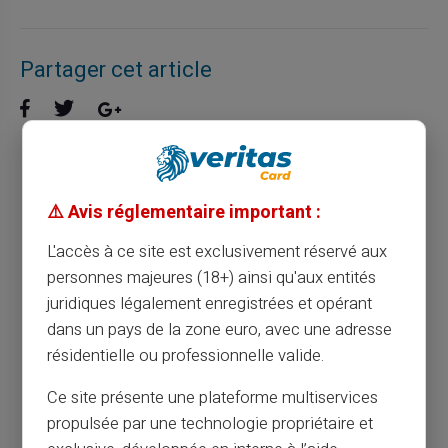
Partager cet article
La carte prépayée et l'éducation financière
pour jeunes : un duo gagnant
⚠️ Avis réglementaire important :
L'accès à ce site est exclusivement réservé aux
Article précédent
personnes majeures (18+) ainsi qu'aux entités
juridiques légalement enregistrées et opérant
dans un pays de la zone euro, avec une adresse
Guide pratique pour charger votre carte
résidentielle ou professionnelle valide.
prépayée Veritas
Ce site présente une plateforme multiservices
propulsée par une technologie propriétaire et
Article suivant