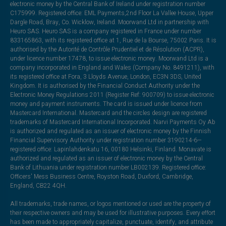
electronic money by the Central Bank of Ireland under registration number
C175999. Registered office: EML Payments,2nd Floor La Vallee House, Upper
Dargle Road, Bray, Co. Wicklow, Ireland. Moorwand Ltd in partnership with
Heuro SAS. Heuro SAS is a company registered in France under number
833165863, with its registered office at 1, Rue de la Bourse, 75002 Paris. It is
authorised by the Autorité de Contrôle Prudentiel et de Résolution (ACPR),
under licence number 17478, to issue electronic money. Moorwand Ltd is a
company incorporated in England and Wales (Company No. 8491211), with
its registered office at Fora, 3 Lloyds Avenue, London, EC3N 3DS, United
Kingdom. It is authorised by the Financial Conduct Authority under the
Electronic Money Regulations 2011 (Register Ref: 900709) to issue electronic
money and payment instruments. The card is issued under licence from
Mastercard International. Mastercard and the circles design are registered
trademarks of Mastercard International Incorporated. Narvi Payments Oy Ab
is authorized and regulated as an issuer of electronic money by the Finnish
Financial Supervisory Authority under registration number 3190214-6—
registered office: Lapinlahdenkatu 16, 00180 Helsinki, Finland. Monavate is
authorized and regulated as an issuer of electronic money by the Central
Bank of Lithuania under registration number LB002139. Registered office:
Officers' Mess Business Centre, Royston Road, Duxford, Cambridge,
England, CB22 4QH.
All trademarks, trade names, or logos mentioned or used are the property of
their respective owners and may be used for illustrative purposes. Every effort
has been made to appropriately capitalize, punctuate, identify, and attribute