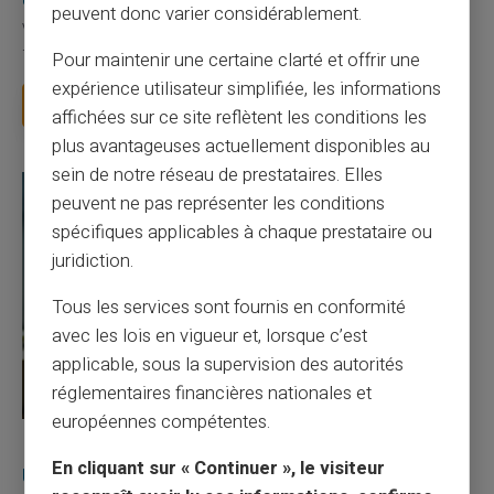
peuvent donc varier considérablement.
Vous avez tapé cette recherche parce que votre banque vous
facture 50 € par an pour une carte que vo...
Pour maintenir une certaine clarté et offrir une
expérience utilisateur simplifiée, les informations
Lire la suite
affichées sur ce site reflètent les conditions les
plus avantageuses actuellement disponibles au
sein de notre réseau de prestataires. Elles
peuvent ne pas représenter les conditions
spécifiques applicables à chaque prestataire ou
juridiction.
Tous les services sont fournis en conformité
avec les lois en vigueur et, lorsque c’est
applicable, sous la supervision des autorités
réglementaires financières nationales et
européennes compétentes.
27/07/2026
Veritas
Carte prépayée
En cliquant sur « Continuer », le visiteur
Utilisation responsable du paiement mobile avec