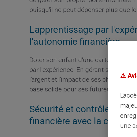
de gérer son propre "porte-monnaie" n
puisqu'il ne peut dépenser plus que le
L'apprentissage par l'expé
l'autonomie financière
Doter son enfant d'une carte prépayée 
par l'expérience. En gérant ses propre
⚠️ Avi
l'argent et l'impact de ses choix de dé
base solide pour ses futures décision
L'acc
majeu
Sécurité et contrôle : deux
enreg
financière avec la carte p
une ad