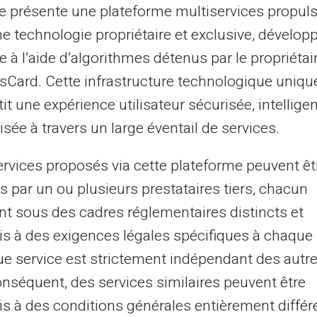
agit d'argent. Avec la carte Veritas, vous
te présente une plateforme multiservices propul
professionnel soit en boutique, soit en
ne technologie propriétaire et exclusive, dévelop
 les dépenses via une application dédiée,
e à l’aide d’algorithmes détenus par le propriétai
n temps réel si nécessaire. Cela renforce le
asCard. Cette infrastructure technologique uniqu
ts tout en enseignant aux enfants les
it une expérience utilisateur sécurisée, intelligen
e budget.
sée à travers un large éventail de services.
une carte prépayée pour les
ervices proposés via cette plateforme peuvent êt
s par un ou plusieurs prestataires tiers, chacun
nt sous des cadres réglementaires distincts et
té, utilisez une carte prépayée comme outil
s à des exigences légales spécifiques à chaque 
s avantages significatifs. Cela inclut des
e service est strictement indépendant des autre
 ceux d'un compte bancaire classique, sans
onséquent, des services similaires peuvent être
dit. Ainsi, elle reste accessible à tous,
s à des conditions générales entièrement différ