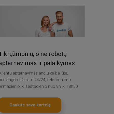
Tikrųžmonių, o ne robotų
aptarnavimas ir palaikymas
Klientų aptarnavimas anglų kalba jūsų
paslaugoms bilietu 24/24, telefonu nuo
pirmadienio iki šeštadienio nuo 9h iki 18h30
Gaukite savo kortelę