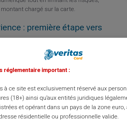
umérique tout en limitant les risques,
 montant chargé sur la carte.
rience : première étape vers
c'est lui donner la possibilité d'apprendre
s fonds, il comprendra mieux la valeur de
s réglementaire important :
penses. Cette initiation pratique crée une
s financières et développe son autonomie.
ès à ce site est exclusivement réservé aux perso
res (18+) ainsi qu'aux entités juridiques légalem
 piliers de l'éducation
istrées et opérant dans un pays de la zone euro,
répayée
resse résidentielle ou professionnelle valide.