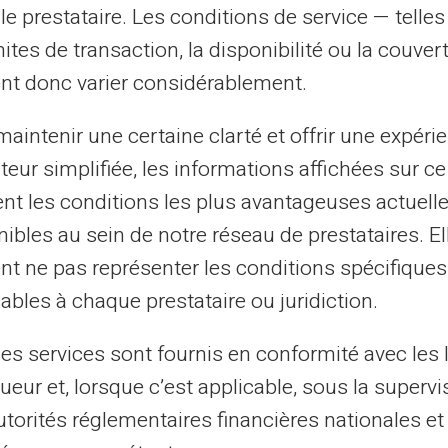
clusive.
le prestataire. Les conditions de service — telle
mites de transaction, la disponibilité ou la couve
rte permet également aux enfants d'apprendre
nt donc varier considérablement.
 des voyages familiaux ou pour des achats
ue leur compréhension du monde financier
aintenir une certaine clarté et offrir une expéri
ateur simplifiée, les informations affichées sur ce
tent les conditions les plus avantageuses actuel
ion quotidienne avec la carte
ibles au sein de notre réseau de prestataires. El
nt ne pas représenter les conditions spécifiques
ables à chaque prestataire ou juridiction.
etrouve sa carte prépayée avec un budget
les services sont fournis en conformité avec les 
nouveau jeu vidéo, mais doit aussi penser à
ueur et, lorsque c’est applicable, sous la supervi
 amis. Grâce à la
transparence et à la
utorités réglementaires financières nationales et
rrive à prendre des décisions éclairées,