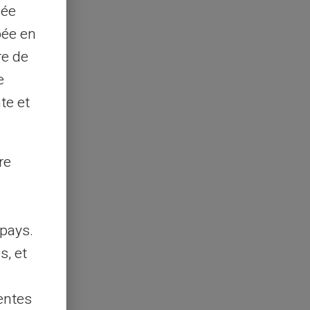
sée
pée en
re de
e
te et
re
pays.
s, et
entes