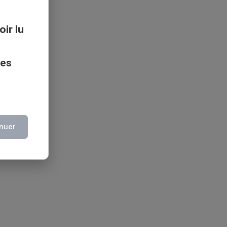
oir lu
ces
nuer