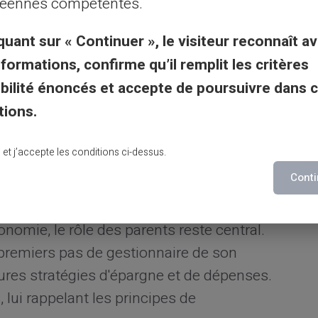
éennes compétentes.
 et besoins.
quant sur « Continuer », le visiteur reconnaît av
e en famille à l'étranger, votre enfant
nformations, confirme qu’il remplit les critères
. C'est une occasion pour discuter avec lui
gibilité énoncés et accepte de poursuivre dans 
t économique, accentuant son
tions.
ialisé.
ducation financière via la
lu et j’accepte les conditions ci-dessus.
Conti
nomie, le rôle des parents reste central.
remiers pas de gestionnaire de son
ures stratégies d'épargne et de dépenses.
 lui rappelant les principes de