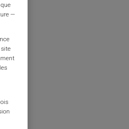
s que
rture —
ence
 site
lement
les
lois
sion