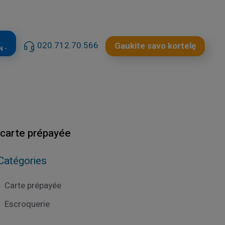
020.712.70.566
Gaukite savo kortelę
N -
 carte prépayée
Catégories
Carte prépayée
Escroquerie