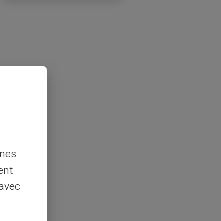
nnes
ent
 avec