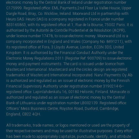
electronic money by the Central Bank of Ireland under registration number
C175999. Registered office: EML Payments,2nd Floor La Vallee House, Upper
Dargle Road, Bray, Co. Wicklow, Ireland. Moorwand Ltd in partnership with
Heuro SAS. Heuro SAS is a company registered in France under number
833165863, with its registered office at 1, Rue de la Bourse, 75002 Paris. It is
authorised by the Autorité de Contrôle Prudentiel et de Résolution (ACPR),
under licence number 17478, to issue electronic money. Moorwand Ltd is a
company incorporated in England and Wales (Company No. 8491211), with
its registered office at Fora, 3 Lloyds Avenue, London, EC3N 3DS, United
Kingdom. It is authorised by the Financial Conduct Authority under the
Electronic Money Regulations 2011 (Register Ref: 900709) to issue electronic
money and payment instruments. The card is issued under licence from
Mastercard International. Mastercard and the circles design are registered
trademarks of Mastercard International Incorporated. Narvi Payments Oy Ab
is authorized and regulated as an issuer of electronic money by the Finnish
Financial Supervisory Authority under registration number 3190214-6—
registered office: Lapinlahdenkatu 16, 00180 Helsinki, Finland. Monavate is
authorized and regulated as an issuer of electronic money by the Central
Bank of Lithuania under registration number LB002139. Registered office:
Officers' Mess Business Centre, Royston Road, Duxford, Cambridge,
England, CB22 4QH.
All trademarks, trade names, or logos mentioned or used are the property of
their respective owners and may be used for illustrative purposes. Every effort
has been made to appropriately capitalize, punctuate, identify, and attribute