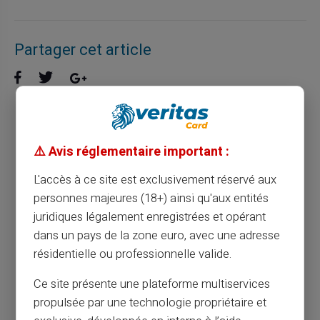
Partager cet article
La carte prépayée et l'éducation financière
pour jeunes : un duo gagnant
⚠️ Avis réglementaire important :
L'accès à ce site est exclusivement réservé aux
Article précédent
personnes majeures (18+) ainsi qu'aux entités
juridiques légalement enregistrées et opérant
dans un pays de la zone euro, avec une adresse
Guide pratique pour charger votre carte
résidentielle ou professionnelle valide.
prépayée Veritas
Ce site présente une plateforme multiservices
propulsée par une technologie propriétaire et
Article suivant