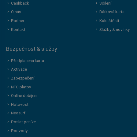
Cashback
Sdílení
O nás
Dárková karta
Partner
Kolo štěstí
Kontakt
Služby & novinky
Bezpečnost & služby
Předplacená karta
Aktivace
Zabezpečení
NFC platby
Online dobíjení
Hotovost
Neosurf
Poslat peníze
Podvody