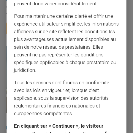
peuvent donc varier considérablement.
Vous avez tapé cette recherche parce que votre banque vous
facture 50 € par an pour une carte que vo...
Pour maintenir une certaine clarté et offrir une
expérience utilisateur simplifiée, les informations
Lire la suite
affichées sur ce site reflètent les conditions les
plus avantageuses actuellement disponibles au
sein de notre réseau de prestataires. Elles
peuvent ne pas représenter les conditions
spécifiques applicables à chaque prestataire ou
juridiction.
Tous les services sont fournis en conformité
avec les lois en vigueur et, lorsque c’est
applicable, sous la supervision des autorités
réglementaires financières nationales et
européennes compétentes.
27/07/2026
Veritas
Carte prépayée
En cliquant sur « Continuer », le visiteur
Utilisation responsable du paiement mobile avec