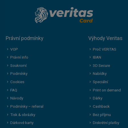
Právní podmínky
Výhody Veritas
VOP
Proč VERITAS
Právní info
IBAN
Soukromí
3D Secure
Podmínky
Nabídky
Cookies
Speciální
FAQ
Print on demand
Návody
Dárky
Podmínky – referral
Cashback
Tisk & obrázky
Bez příjmu
Dárkové karty
Diskrétní platby