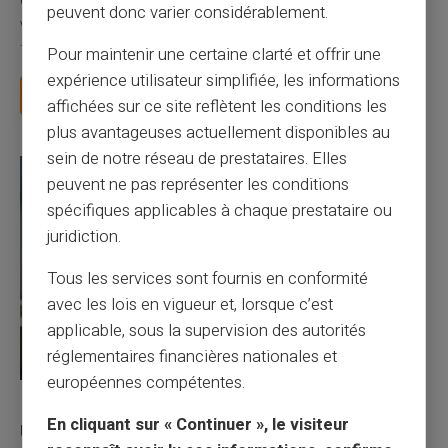
peuvent donc varier considérablement.
Vous avez tapé cette recherche parce que votre banque vous
facture 50 € par an pour une carte que vo...
Pour maintenir une certaine clarté et offrir une
expérience utilisateur simplifiée, les informations
Lire la suite
affichées sur ce site reflètent les conditions les
plus avantageuses actuellement disponibles au
sein de notre réseau de prestataires. Elles
peuvent ne pas représenter les conditions
spécifiques applicables à chaque prestataire ou
juridiction.
Tous les services sont fournis en conformité
avec les lois en vigueur et, lorsque c’est
applicable, sous la supervision des autorités
réglementaires financières nationales et
européennes compétentes.
27/07/2026
Veritas
Carte prépayée
En cliquant sur « Continuer », le visiteur
Utilisation responsable du paiement mobile avec