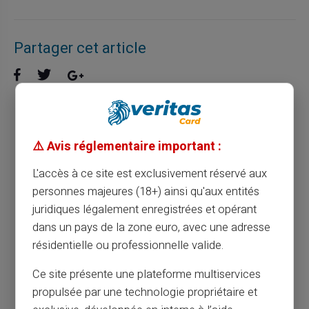
Partager cet article
La carte prépayée et l'éducation financière
pour jeunes : un duo gagnant
⚠️ Avis réglementaire important :
L'accès à ce site est exclusivement réservé aux
Article précédent
personnes majeures (18+) ainsi qu'aux entités
juridiques légalement enregistrées et opérant
dans un pays de la zone euro, avec une adresse
Guide pratique pour charger votre carte
résidentielle ou professionnelle valide.
prépayée Veritas
Ce site présente une plateforme multiservices
propulsée par une technologie propriétaire et
Article suivant