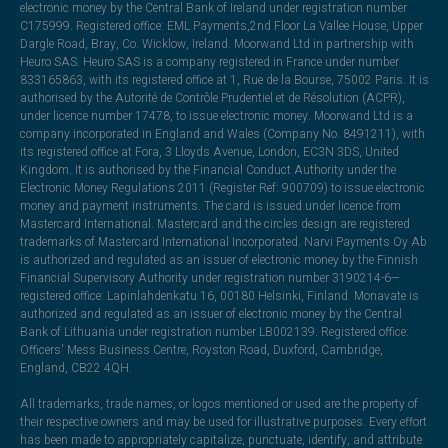
electronic money by the Central Bank of Ireland under registration number
C175999. Registered office: EML Payments,2nd Floor La Vallee House, Upper
Dargle Road, Bray, Co. Wicklow, Ireland. Moorwand Ltd in partnership with
Heuro SAS. Heuro SAS is a company registered in France under number
833165863, with its registered office at 1, Rue de la Bourse, 75002 Paris. It is
authorised by the Autorité de Contrôle Prudentiel et de Résolution (ACPR),
under licence number 17478, to issue electronic money. Moorwand Ltd is a
company incorporated in England and Wales (Company No. 8491211), with
its registered office at Fora, 3 Lloyds Avenue, London, EC3N 3DS, United
Kingdom. It is authorised by the Financial Conduct Authority under the
Electronic Money Regulations 2011 (Register Ref: 900709) to issue electronic
money and payment instruments. The card is issued under licence from
Mastercard International. Mastercard and the circles design are registered
trademarks of Mastercard International Incorporated. Narvi Payments Oy Ab
is authorized and regulated as an issuer of electronic money by the Finnish
Financial Supervisory Authority under registration number 3190214-6—
registered office: Lapinlahdenkatu 16, 00180 Helsinki, Finland. Monavate is
authorized and regulated as an issuer of electronic money by the Central
Bank of Lithuania under registration number LB002139. Registered office:
Officers' Mess Business Centre, Royston Road, Duxford, Cambridge,
England, CB22 4QH.
All trademarks, trade names, or logos mentioned or used are the property of
their respective owners and may be used for illustrative purposes. Every effort
has been made to appropriately capitalize, punctuate, identify, and attribute