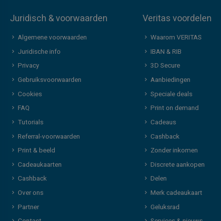
Juridisch & voorwaarden
Veritas voordelen
Algemene voorwaarden
Waarom VERITAS
Juridische info
IBAN & RIB
Privacy
3D Secure
Gebruiksvoorwaarden
Aanbiedingen
Cookies
Speciale deals
FAQ
Print on demand
Tutorials
Cadeaus
Referral-voorwaarden
Cashback
Print & beeld
Zonder inkomen
Cadeaukaarten
Discrete aankopen
Cashback
Delen
Over ons
Merk cadeaukaart
Partner
Geluksrad