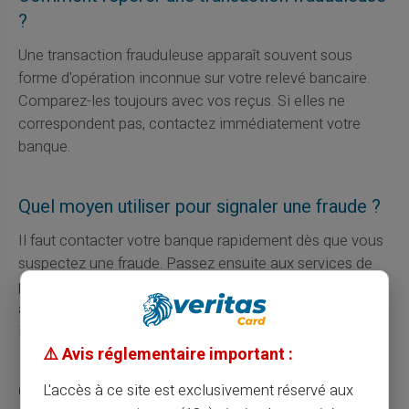
?
Une transaction frauduleuse apparaît souvent sous
forme d'opération inconnue sur votre relevé bancaire.
Comparez-les toujours avec vos reçus. Si elles ne
correspondent pas, contactez immédiatement votre
banque.
Quel moyen utiliser pour signaler une fraude ?
Il faut contacter votre banque rapidement dès que vous
suspectez une fraude. Passez ensuite aux services de
police pour déposer une plainte officielle. Ne négligez
aucune étape sous prétexte d'un manque de preuve
immédiate.
⚠️ Avis réglementaire important :
Que faire après avoir fait opposition ?
L'accès à ce site est exclusivement réservé aux