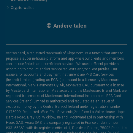
Crypto wallet
Andere talen
Veritas card, a registered trademark of Klopercom, is a fintech that aims to
propose a super in-house platform and app where our clients and members
can choose fintech and non-fintech services. We used different providers
according to product and/or service requests and/or client profiles. Our
issuers for accounts and payment instrument are PFS Card Services
(Ireland) Limited (trading as PCSIL) pursuant to a license by Mastercard
International, Narvi Payments Oy Ab, Monavate UAB pursuant to a license
by Mastercard International. Mastercard and the Mastercard Brand Mark are
registered trademarks of Mastercard International Incorporated. PFS Card
Services (Ireland) Limited is authorized and regulated as an issuer of
electronic money by the Central Bank of Ireland under registration number
C175999. Registered office: EML Payments,2nd Floor La Vallee House, Upper
Dargle Road, Bray, Co. Wicklow, Ireland. Moorwand Ltd in partnership with
Heuro SAS. Heuro SAS is a company registered in France under number
833165863, with its registered office at 1, Rue de la Bourse, 75002 Paris. It is