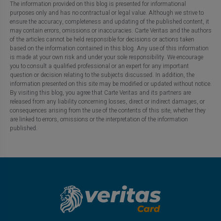
The information provided on this blog is presented for informational
purposes only and has no contractual or legal value. Although we strive to
ensure the accuracy, completeness and updating of the published content, it
may contain errors, omissions or inaccuracies. Carte Veritas and the authors
of the articles cannot be held responsible for decisions or actions taken
based on the information contained in this blog. Any use of this information
is made at your own risk and under your sole responsibility. We encourage
you to consult a qualified professional or an expert for any important
question or decision relating to the subjects discussed. In addition, the
information presented on this site may be modified or updated without notice.
By visiting this blog, you agree that Carte Veritas and its partners are
released from any liability concerning losses, direct or indirect damages, or
consequences arising from the use of the contents of this site, whether they
are linked to errors, omissions or the interpretation of the information
published.