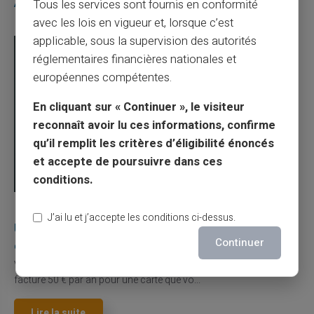
Articles similaires
Tous les services sont fournis en conformité
avec les lois en vigueur et, lorsque c’est
applicable, sous la supervision des autorités
réglementaires financières nationales et
européennes compétentes.
En cliquant sur « Continuer », le visiteur
reconnaît avoir lu ces informations, confirme
qu’il remplit les critères d’éligibilité énoncés
et accepte de poursuivre dans ces
conditions.
03/08/2026
Veritas
Carte prépayée
J’ai lu et j’accepte les conditions ci-dessus.
Une carte bancaire gratuite sans compte, ça
Continuer
existe ?
Vous avez tapé cette recherche parce que votre banque vous
facture 50 € par an pour une carte que vo...
Lire la suite