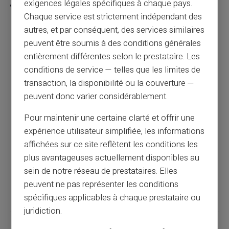
exigences légales spécifiques à chaque pays.
Chaque service est strictement indépendant des
autres, et par conséquent, des services similaires
peuvent être soumis à des conditions générales
Paiement sécurisé en ligne : guide complet
entièrement différentes selon le prestataire. Les
pour les consommateurs
conditions de service — telles que les limites de
transaction, la disponibilité ou la couverture —
Article précédent
peuvent donc varier considérablement.
Pour maintenir une certaine clarté et offrir une
Protection contre le phishing bancaire :
expérience utilisateur simplifiée, les informations
guide 2025
affichées sur ce site reflètent les conditions les
plus avantageuses actuellement disponibles au
sein de notre réseau de prestataires. Elles
Article suivant
peuvent ne pas représenter les conditions
spécifiques applicables à chaque prestataire ou
juridiction.