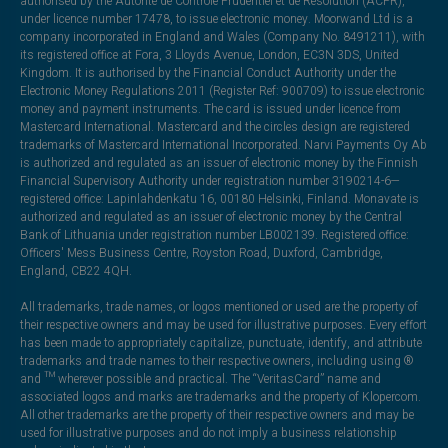
authorised by the Autorité de Contrôle Prudentiel et de Résolution (ACPR),
under licence number 17478, to issue electronic money. Moorwand Ltd is a
company incorporated in England and Wales (Company No. 8491211), with
its registered office at Fora, 3 Lloyds Avenue, London, EC3N 3DS, United
Kingdom. It is authorised by the Financial Conduct Authority under the
Electronic Money Regulations 2011 (Register Ref: 900709) to issue electronic
money and payment instruments. The card is issued under licence from
Mastercard International. Mastercard and the circles design are registered
trademarks of Mastercard International Incorporated. Narvi Payments Oy Ab
is authorized and regulated as an issuer of electronic money by the Finnish
Financial Supervisory Authority under registration number 3190214-6—
registered office: Lapinlahdenkatu 16, 00180 Helsinki, Finland. Monavate is
authorized and regulated as an issuer of electronic money by the Central
Bank of Lithuania under registration number LB002139. Registered office:
Officers' Mess Business Centre, Royston Road, Duxford, Cambridge,
England, CB22 4QH.
All trademarks, trade names, or logos mentioned or used are the property of
their respective owners and may be used for illustrative purposes. Every effort
has been made to appropriately capitalize, punctuate, identify, and attribute
trademarks and trade names to their respective owners, including using ®
and ™ wherever possible and practical. The “VeritasCard” name and
associated logos and marks are trademarks and the property of Klopercom.
All other trademarks are the property of their respective owners and may be
used for illustrative purposes and do not imply a business relationship