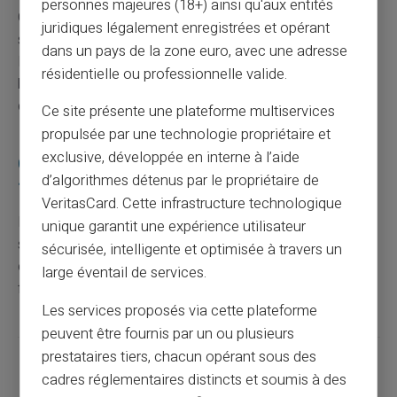
personnes majeures (18+) ainsi qu'aux entités
Changez vos identifiants de connexion pour tous les
juridiques légalement enregistrées et opérant
services bancaires concernés. Investissez dans un
dans un pays de la zone euro, avec une adresse
logiciel antivirus et consultez régulièrement votre
résidentielle ou professionnelle valide.
banque pour obtenir des mises à jour sur leur politique
de sécurité.
Ce site présente une plateforme multiservices
propulsée par une technologie propriétaire et
exclusive, développée en interne à l’aide
Comment se prémunir contre le hameçonnage
d’algorithmes détenus par le propriétaire de
?
VeritasCard. Cette infrastructure technologique
Restez toujours vigilant face aux e-mails et SMS
unique garantit une expérience utilisateur
suspects demandant des informations personnelles. Ne
sécurisée, intelligente et optimisée à travers un
cliquez pas sur les liens non vérifiés. Installez bien un
large éventail de services.
filtre anti-spam pour bloquer les tentatives connues.
Les services proposés via cette plateforme
peuvent être fournis par un ou plusieurs
prestataires tiers, chacun opérant sous des
Partager cet article
cadres réglementaires distincts et soumis à des