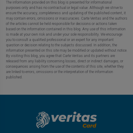
The information provided on this blog is presented for informational
purposes only and has no contractual or legal value. Although we strive to
ensure the accuracy, completeness and updating of the published content, it
may contain errors, omissions or inaccuracies. Carte Veritas and the authors
of the articles cannot be held responsible for decisions or actions taken
based on the information contained in this blog. Any use of this information
is made at your own risk and under your sole responsibility. We encourage
you to consult a qualified professional or an expert for any important
question or decision relating to the subjects discussed. In addition, the
information presented on this site may be modified or updated without notice.
By visiting this blog, you agree that Carte Veritas and its partners are
released from any liability concerning losses, direct or indirect damages, or
consequences arising from the use of the contents of this site, whether they
are linked to errors, omissions or the interpretation of the information
published.