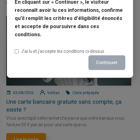
Articles similaires
En cliquant sur « Continuer », le visiteur
reconnaît avoir lu ces informations, confirme
qu’il remplit les critères d’éligibilité énoncés
et accepte de poursuivre dans ces
conditions.
J’ai lu et j’accepte les conditions ci-dessus.
Continuer
03/08/2026
Veritas
Carte prépayée
Une carte bancaire gratuite sans compte, ça
existe ?
Vous avez tapé cette recherche parce que votre banque vous
facture 50 € par an pour une carte que vo...
Lire la suite