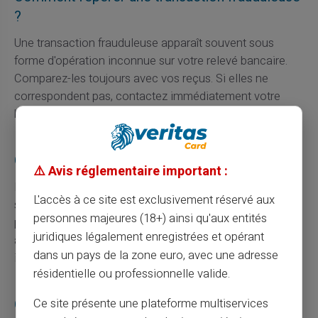
?
Une transaction frauduleuse apparaît souvent sous
forme d'opération inconnue sur votre relevé bancaire.
Comparez-les toujours avec vos reçus. Si elles ne
correspondent pas, contactez immédiatement votre
banque.
Quel moyen utiliser pour signaler une fraude ?
⚠️ Avis réglementaire important :
Il faut contacter votre banque rapidement dès que vous
L'accès à ce site est exclusivement réservé aux
suspectez une fraude. Passez ensuite aux services de
personnes majeures (18+) ainsi qu'aux entités
police pour déposer une plainte officielle. Ne négligez
juridiques légalement enregistrées et opérant
aucune étape sous prétexte d'un manque de preuve
dans un pays de la zone euro, avec une adresse
immédiate.
résidentielle ou professionnelle valide.
Que faire après avoir fait opposition ?
Ce site présente une plateforme multiservices