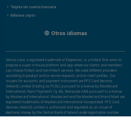
Tarjeta sin cuenta bancaria
Billetera cripto
Otros idiomas
Veritas card, a registered trademark of Klopercom, is a fintech that aims to
propose a super in-house platform and app where our clients and members
can choose fintech and non-fintech services. We used different providers
according to product and/or service requests and/or client profiles. Our
issuers for accounts and payment instrument are PFS Card Services
(Ireland) Limited (trading as PCSIL) pursuant to a license by Mastercard
International, Narvi Payments Oy Ab, Monavate UAB pursuant to a license
by Mastercard International. Mastercard and the Mastercard Brand Mark are
registered trademarks of Mastercard International Incorporated. PFS Card
Services (Ireland) Limited is authorized and regulated as an issuer of
electronic money by the Central Bank of Ireland under registration number
C175999. Registered office: EML Payments,2nd Floor La Vallee House, Upper
Dargle Road, Bray, Co. Wicklow, Ireland. Moorwand Ltd in partnership with
Heuro SAS. Heuro SAS is a company registered in France under number