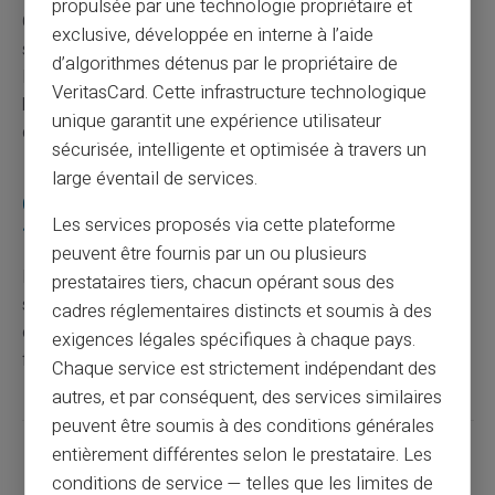
propulsée par une technologie propriétaire et
Changez vos identifiants de connexion pour tous les
exclusive, développée en interne à l’aide
services bancaires concernés. Investissez dans un
d’algorithmes détenus par le propriétaire de
logiciel antivirus et consultez régulièrement votre
VeritasCard. Cette infrastructure technologique
banque pour obtenir des mises à jour sur leur politique
unique garantit une expérience utilisateur
de sécurité.
sécurisée, intelligente et optimisée à travers un
large éventail de services.
Comment se prémunir contre le hameçonnage
Les services proposés via cette plateforme
?
peuvent être fournis par un ou plusieurs
Restez toujours vigilant face aux e-mails et SMS
prestataires tiers, chacun opérant sous des
suspects demandant des informations personnelles. Ne
cadres réglementaires distincts et soumis à des
cliquez pas sur les liens non vérifiés. Installez bien un
exigences légales spécifiques à chaque pays.
filtre anti-spam pour bloquer les tentatives connues.
Chaque service est strictement indépendant des
autres, et par conséquent, des services similaires
peuvent être soumis à des conditions générales
entièrement différentes selon le prestataire. Les
Partager cet article
conditions de service — telles que les limites de