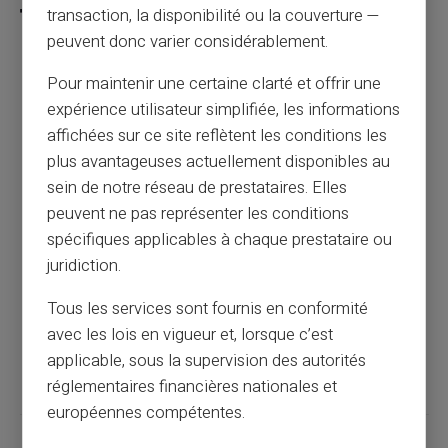
transaction, la disponibilité ou la couverture —
peuvent donc varier considérablement.
Pour maintenir une certaine clarté et offrir une
Paiement sécurisé en ligne : guide complet
expérience utilisateur simplifiée, les informations
pour les consommateurs
affichées sur ce site reflètent les conditions les
plus avantageuses actuellement disponibles au
Article précédent
sein de notre réseau de prestataires. Elles
peuvent ne pas représenter les conditions
spécifiques applicables à chaque prestataire ou
Protection contre le phishing bancaire :
juridiction.
guide 2025
Tous les services sont fournis en conformité
avec les lois en vigueur et, lorsque c’est
Article suivant
applicable, sous la supervision des autorités
réglementaires financières nationales et
européennes compétentes.