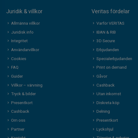
Juridik & villkor
Veritas fördelar
Allmänna villkor
Varför VERITAS
Juridisk info
IBAN & RIB
Integritet
3D Secure
Användarvillkor
Erbjudanden
Cookies
Specialerbjudanden
FAQ
Print on demand
Guider
Gåvor
Villkor – värvning
Cashback
Tryck & bilder
Utan inkomst
Presentkort
Diskreta köp
Cashback
Delning
Om oss
Presentkort
Partner
Lyckohjul