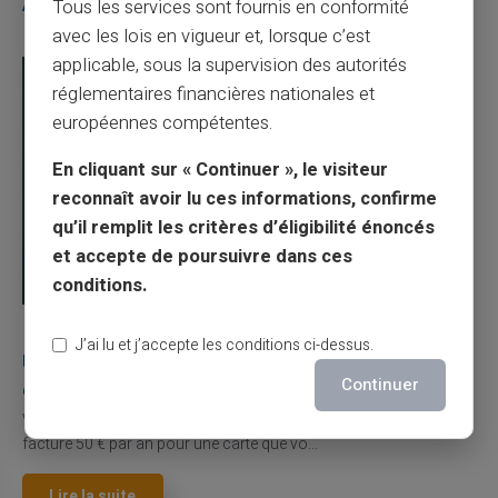
Articles similaires
Tous les services sont fournis en conformité
avec les lois en vigueur et, lorsque c’est
applicable, sous la supervision des autorités
réglementaires financières nationales et
européennes compétentes.
En cliquant sur « Continuer », le visiteur
reconnaît avoir lu ces informations, confirme
qu’il remplit les critères d’éligibilité énoncés
et accepte de poursuivre dans ces
conditions.
03/08/2026
Veritas
Carte prépayée
J’ai lu et j’accepte les conditions ci-dessus.
Une carte bancaire gratuite sans compte, ça
Continuer
existe ?
Vous avez tapé cette recherche parce que votre banque vous
facture 50 € par an pour une carte que vo...
Lire la suite