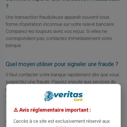
?
Une transaction frauduleuse apparaît souvent sous
forme d'opération inconnue sur votre relevé bancaire.
Comparez-les toujours avec vos reçus. Si elles ne
correspondent pas, contactez immédiatement votre
banque.
Quel moyen utiliser pour signaler une fraude ?
Il faut contacter votre banque rapidement dès que vous
suspectez une fraude. Passez ensuite aux services de
police pour déposer une plainte officielle. Ne négligez
aucune étape sous prétexte d'un manque de preuve
immédiate.
⚠️ Avis réglementaire important :
Que faire après avoir fait opposition ?
L'accès à ce site est exclusivement réservé aux