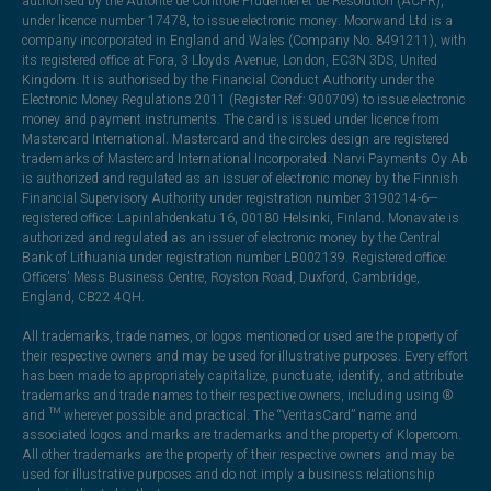
authorised by the Autorité de Contrôle Prudentiel et de Résolution (ACPR),
under licence number 17478, to issue electronic money. Moorwand Ltd is a
company incorporated in England and Wales (Company No. 8491211), with
its registered office at Fora, 3 Lloyds Avenue, London, EC3N 3DS, United
Kingdom. It is authorised by the Financial Conduct Authority under the
Electronic Money Regulations 2011 (Register Ref: 900709) to issue electronic
money and payment instruments. The card is issued under licence from
Mastercard International. Mastercard and the circles design are registered
trademarks of Mastercard International Incorporated. Narvi Payments Oy Ab
is authorized and regulated as an issuer of electronic money by the Finnish
Financial Supervisory Authority under registration number 3190214-6—
registered office: Lapinlahdenkatu 16, 00180 Helsinki, Finland. Monavate is
authorized and regulated as an issuer of electronic money by the Central
Bank of Lithuania under registration number LB002139. Registered office:
Officers' Mess Business Centre, Royston Road, Duxford, Cambridge,
England, CB22 4QH.
All trademarks, trade names, or logos mentioned or used are the property of
their respective owners and may be used for illustrative purposes. Every effort
has been made to appropriately capitalize, punctuate, identify, and attribute
trademarks and trade names to their respective owners, including using ®
and ™ wherever possible and practical. The “VeritasCard” name and
associated logos and marks are trademarks and the property of Klopercom.
All other trademarks are the property of their respective owners and may be
used for illustrative purposes and do not imply a business relationship