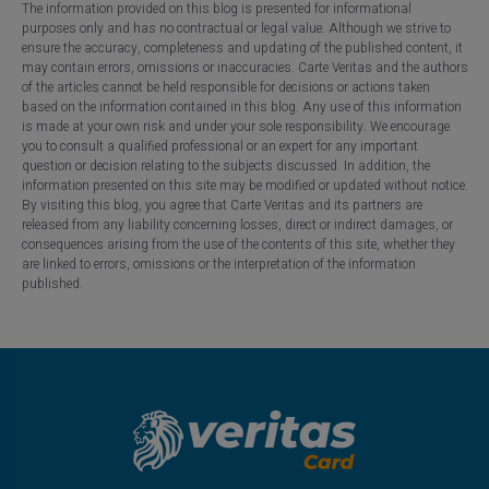
The information provided on this blog is presented for informational
purposes only and has no contractual or legal value. Although we strive to
ensure the accuracy, completeness and updating of the published content, it
may contain errors, omissions or inaccuracies. Carte Veritas and the authors
of the articles cannot be held responsible for decisions or actions taken
based on the information contained in this blog. Any use of this information
is made at your own risk and under your sole responsibility. We encourage
you to consult a qualified professional or an expert for any important
question or decision relating to the subjects discussed. In addition, the
information presented on this site may be modified or updated without notice.
By visiting this blog, you agree that Carte Veritas and its partners are
released from any liability concerning losses, direct or indirect damages, or
consequences arising from the use of the contents of this site, whether they
are linked to errors, omissions or the interpretation of the information
published.