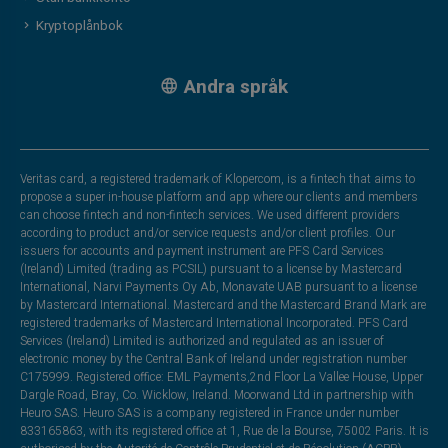
Kryptoplånbok
Andra språk
Veritas card, a registered trademark of Klopercom, is a fintech that aims to
propose a super in-house platform and app where our clients and members
can choose fintech and non-fintech services. We used different providers
according to product and/or service requests and/or client profiles. Our
issuers for accounts and payment instrument are PFS Card Services
(Ireland) Limited (trading as PCSIL) pursuant to a license by Mastercard
International, Narvi Payments Oy Ab, Monavate UAB pursuant to a license
by Mastercard International. Mastercard and the Mastercard Brand Mark are
registered trademarks of Mastercard International Incorporated. PFS Card
Services (Ireland) Limited is authorized and regulated as an issuer of
electronic money by the Central Bank of Ireland under registration number
C175999. Registered office: EML Payments,2nd Floor La Vallee House, Upper
Dargle Road, Bray, Co. Wicklow, Ireland. Moorwand Ltd in partnership with
Heuro SAS. Heuro SAS is a company registered in France under number
833165863, with its registered office at 1, Rue de la Bourse, 75002 Paris. It is