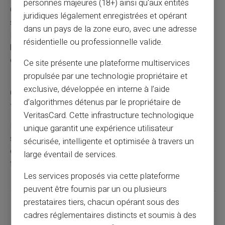
personnes majeures (18+) ainsi qu'aux entités
Changez vos identifiants de connexion pour tous les
juridiques légalement enregistrées et opérant
services bancaires concernés. Investissez dans un
dans un pays de la zone euro, avec une adresse
logiciel antivirus et consultez régulièrement votre
résidentielle ou professionnelle valide.
banque pour obtenir des mises à jour sur leur politique
de sécurité.
Ce site présente une plateforme multiservices
propulsée par une technologie propriétaire et
exclusive, développée en interne à l’aide
Comment se prémunir contre le hameçonnage
d’algorithmes détenus par le propriétaire de
?
VeritasCard. Cette infrastructure technologique
Restez toujours vigilant face aux e-mails et SMS
unique garantit une expérience utilisateur
suspects demandant des informations personnelles. Ne
sécurisée, intelligente et optimisée à travers un
cliquez pas sur les liens non vérifiés. Installez bien un
large éventail de services.
filtre anti-spam pour bloquer les tentatives connues.
Les services proposés via cette plateforme
peuvent être fournis par un ou plusieurs
prestataires tiers, chacun opérant sous des
Partager cet article
cadres réglementaires distincts et soumis à des