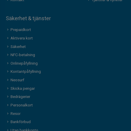
Kontakt
Tjänster & nyheter
Säkerhet & tjänster
Prepaidkort
Aktivera kort
Säkerhet
NFC-betalning
Onlinepåfyllning
Kontantpåfyllning
Neosurf
Skicka pengar
Bedrägerier
Personalkort
Resor
Bankförbud
Utan bankkonto