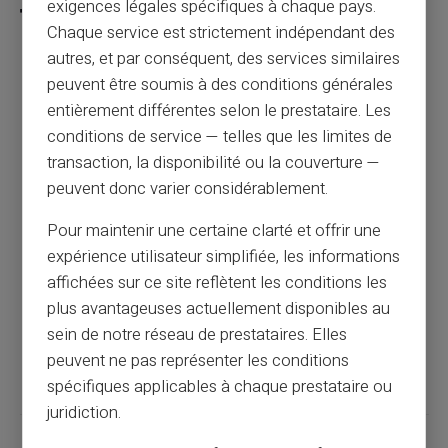
exigences légales spécifiques à chaque pays.
Chaque service est strictement indépendant des
autres, et par conséquent, des services similaires
peuvent être soumis à des conditions générales
Paiement sécurisé en ligne : guide complet
entièrement différentes selon le prestataire. Les
pour les consommateurs
conditions de service — telles que les limites de
transaction, la disponibilité ou la couverture —
Article précédent
peuvent donc varier considérablement.
Pour maintenir une certaine clarté et offrir une
Protection contre le phishing bancaire :
expérience utilisateur simplifiée, les informations
guide 2025
affichées sur ce site reflètent les conditions les
plus avantageuses actuellement disponibles au
sein de notre réseau de prestataires. Elles
Article suivant
peuvent ne pas représenter les conditions
spécifiques applicables à chaque prestataire ou
juridiction.