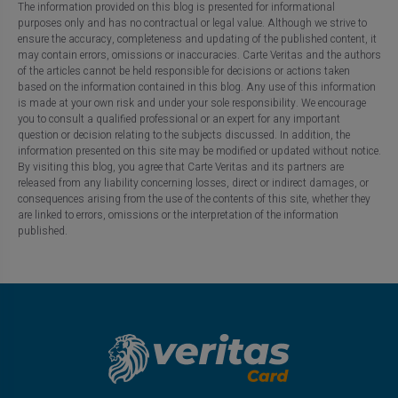
The information provided on this blog is presented for informational
purposes only and has no contractual or legal value. Although we strive to
ensure the accuracy, completeness and updating of the published content, it
may contain errors, omissions or inaccuracies. Carte Veritas and the authors
of the articles cannot be held responsible for decisions or actions taken
based on the information contained in this blog. Any use of this information
is made at your own risk and under your sole responsibility. We encourage
you to consult a qualified professional or an expert for any important
question or decision relating to the subjects discussed. In addition, the
information presented on this site may be modified or updated without notice.
By visiting this blog, you agree that Carte Veritas and its partners are
released from any liability concerning losses, direct or indirect damages, or
consequences arising from the use of the contents of this site, whether they
are linked to errors, omissions or the interpretation of the information
published.