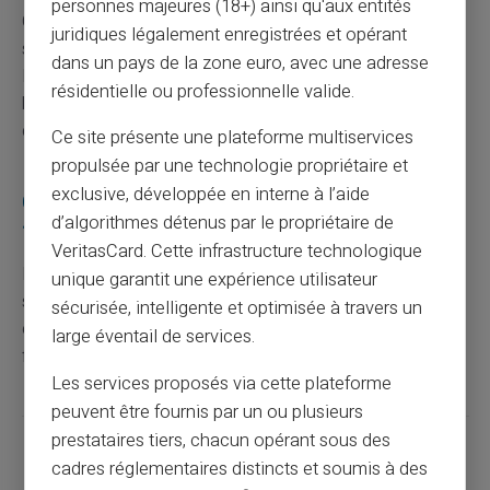
personnes majeures (18+) ainsi qu'aux entités
Changez vos identifiants de connexion pour tous les
juridiques légalement enregistrées et opérant
services bancaires concernés. Investissez dans un
dans un pays de la zone euro, avec une adresse
logiciel antivirus et consultez régulièrement votre
résidentielle ou professionnelle valide.
banque pour obtenir des mises à jour sur leur politique
de sécurité.
Ce site présente une plateforme multiservices
propulsée par une technologie propriétaire et
exclusive, développée en interne à l’aide
Comment se prémunir contre le hameçonnage
d’algorithmes détenus par le propriétaire de
?
VeritasCard. Cette infrastructure technologique
Restez toujours vigilant face aux e-mails et SMS
unique garantit une expérience utilisateur
suspects demandant des informations personnelles. Ne
sécurisée, intelligente et optimisée à travers un
cliquez pas sur les liens non vérifiés. Installez bien un
large éventail de services.
filtre anti-spam pour bloquer les tentatives connues.
Les services proposés via cette plateforme
peuvent être fournis par un ou plusieurs
prestataires tiers, chacun opérant sous des
Partager cet article
cadres réglementaires distincts et soumis à des