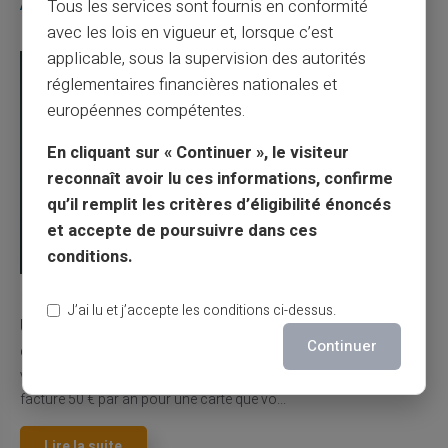
Articles similaires
Tous les services sont fournis en conformité
avec les lois en vigueur et, lorsque c’est
applicable, sous la supervision des autorités
réglementaires financières nationales et
européennes compétentes.
En cliquant sur « Continuer », le visiteur
reconnaît avoir lu ces informations, confirme
qu’il remplit les critères d’éligibilité énoncés
et accepte de poursuivre dans ces
conditions.
03/08/2026
Veritas
Carte prépayée
J’ai lu et j’accepte les conditions ci-dessus.
Une carte bancaire gratuite sans compte, ça
Continuer
existe ?
Vous avez tapé cette recherche parce que votre banque vous
facture 50 € par an pour une carte que vo...
Lire la suite