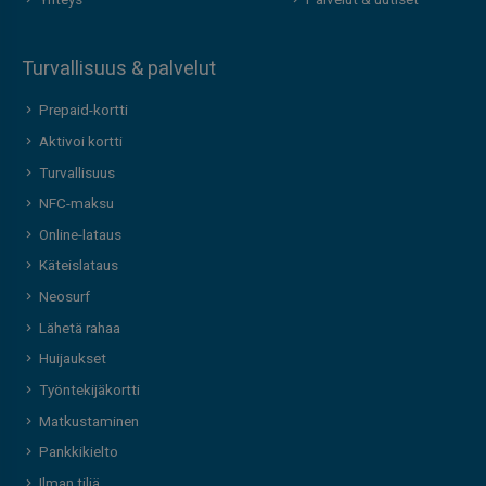
Yhteys
Palvelut & uutiset
Turvallisuus & palvelut
Prepaid-kortti
Aktivoi kortti
Turvallisuus
NFC-maksu
Online-lataus
Käteislataus
Neosurf
Lähetä rahaa
Huijaukset
Työntekijäkortti
Matkustaminen
Pankkikielto
Ilman tiliä