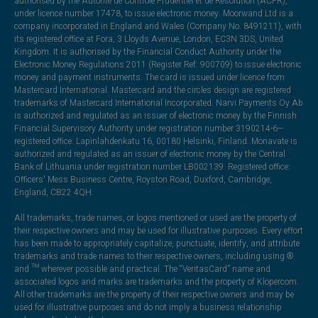
authorised by the Autorité de Contrôle Prudentiel et de Résolution (ACPR),
under licence number 17478, to issue electronic money. Moorwand Ltd is a
company incorporated in England and Wales (Company No. 8491211), with
its registered office at Fora, 3 Lloyds Avenue, London, EC3N 3DS, United
Kingdom. It is authorised by the Financial Conduct Authority under the
Electronic Money Regulations 2011 (Register Ref: 900709) to issue electronic
money and payment instruments. The card is issued under licence from
Mastercard International. Mastercard and the circles design are registered
trademarks of Mastercard International Incorporated. Narvi Payments Oy Ab
is authorized and regulated as an issuer of electronic money by the Finnish
Financial Supervisory Authority under registration number 3190214-6—
registered office: Lapinlahdenkatu 16, 00180 Helsinki, Finland. Monavate is
authorized and regulated as an issuer of electronic money by the Central
Bank of Lithuania under registration number LB002139. Registered office:
Officers' Mess Business Centre, Royston Road, Duxford, Cambridge,
England, CB22 4QH.
All trademarks, trade names, or logos mentioned or used are the property of
their respective owners and may be used for illustrative purposes. Every effort
has been made to appropriately capitalize, punctuate, identify, and attribute
trademarks and trade names to their respective owners, including using ®
and ™ wherever possible and practical. The “VeritasCard” name and
associated logos and marks are trademarks and the property of Klopercom.
All other trademarks are the property of their respective owners and may be
used for illustrative purposes and do not imply a business relationship