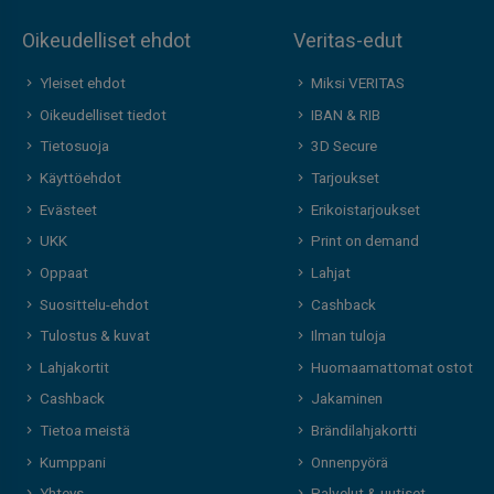
Oikeudelliset ehdot
Veritas-edut
Yleiset ehdot
Miksi VERITAS
Oikeudelliset tiedot
IBAN & RIB
Tietosuoja
3D Secure
Käyttöehdot
Tarjoukset
Evästeet
Erikoistarjoukset
UKK
Print on demand
Oppaat
Lahjat
Suosittelu-ehdot
Cashback
Tulostus & kuvat
Ilman tuloja
Lahjakortit
Huomaamattomat ostot
Cashback
Jakaminen
Tietoa meistä
Brändilahjakortti
Kumppani
Onnenpyörä