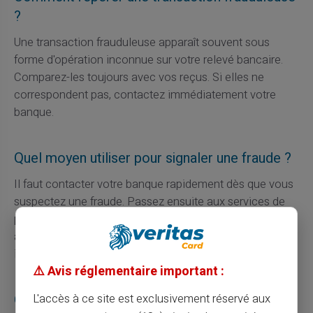
?
Une transaction frauduleuse apparaît souvent sous
forme d'opération inconnue sur votre relevé bancaire.
Comparez-les toujours avec vos reçus. Si elles ne
correspondent pas, contactez immédiatement votre
banque.
Quel moyen utiliser pour signaler une fraude ?
Il faut contacter votre banque rapidement dès que vous
suspectez une fraude. Passez ensuite aux services de
police pour déposer une plainte officielle. Ne négligez
aucune étape sous prétexte d'un manque de preuve
immédiate.
⚠️ Avis réglementaire important :
Que faire après avoir fait opposition ?
L'accès à ce site est exclusivement réservé aux