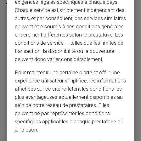
exigences légales spécifiques à chaque pays.
Chaque service est strictement indépendant des
autres, et par conséquent, des services similaires
peuvent être soumis à des conditions générales
Paiement sécurisé en ligne : guide complet
entièrement différentes selon le prestataire. Les
pour les consommateurs
conditions de service — telles que les limites de
transaction, la disponibilité ou la couverture —
Article précédent
peuvent donc varier considérablement.
Pour maintenir une certaine clarté et offrir une
Protection contre le phishing bancaire :
expérience utilisateur simplifiée, les informations
guide 2025
affichées sur ce site reflètent les conditions les
plus avantageuses actuellement disponibles au
sein de notre réseau de prestataires. Elles
Article suivant
peuvent ne pas représenter les conditions
spécifiques applicables à chaque prestataire ou
juridiction.