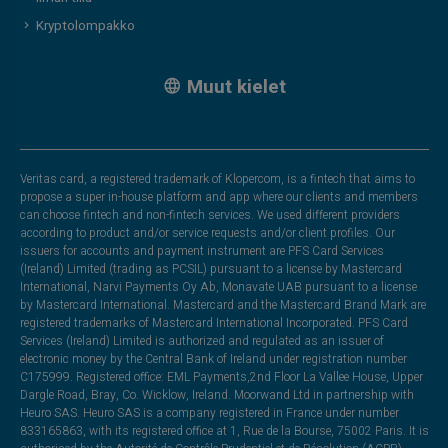
Kryptolompakko
Muut kielet
Veritas card, a registered trademark of Klopercom, is a fintech that aims to
propose a super in-house platform and app where our clients and members
can choose fintech and non-fintech services. We used different providers
according to product and/or service requests and/or client profiles. Our
issuers for accounts and payment instrument are PFS Card Services
(Ireland) Limited (trading as PCSIL) pursuant to a license by Mastercard
International, Narvi Payments Oy Ab, Monavate UAB pursuant to a license
by Mastercard International. Mastercard and the Mastercard Brand Mark are
registered trademarks of Mastercard International Incorporated. PFS Card
Services (Ireland) Limited is authorized and regulated as an issuer of
electronic money by the Central Bank of Ireland under registration number
C175999. Registered office: EML Payments,2nd Floor La Vallee House, Upper
Dargle Road, Bray, Co. Wicklow, Ireland. Moorwand Ltd in partnership with
Heuro SAS. Heuro SAS is a company registered in France under number
833165863, with its registered office at 1, Rue de la Bourse, 75002 Paris. It is