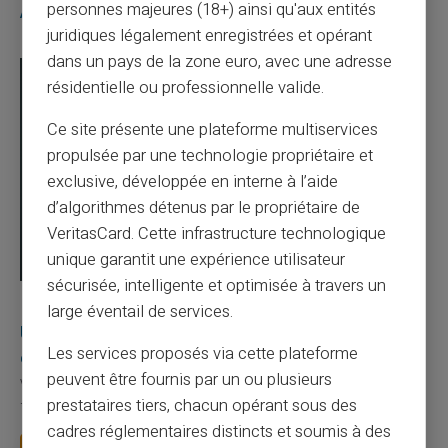
personnes majeures (18+) ainsi qu'aux entités
Articles similaires
juridiques légalement enregistrées et opérant
dans un pays de la zone euro, avec une adresse
résidentielle ou professionnelle valide.
Ce site présente une plateforme multiservices
propulsée par une technologie propriétaire et
exclusive, développée en interne à l’aide
d’algorithmes détenus par le propriétaire de
VeritasCard. Cette infrastructure technologique
unique garantit une expérience utilisateur
sécurisée, intelligente et optimisée à travers un
03/08/2026
Veritas
Carte prépayée
large éventail de services.
Une carte bancaire gratuite sans compte, ça
Les services proposés via cette plateforme
existe ?
peuvent être fournis par un ou plusieurs
Vous avez tapé cette recherche parce que votre banque vous
prestataires tiers, chacun opérant sous des
facture 50 € par an pour une carte que vo...
cadres réglementaires distincts et soumis à des