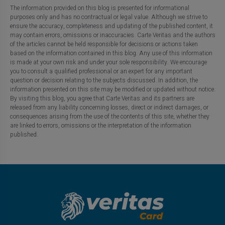
The information provided on this blog is presented for informational
purposes only and has no contractual or legal value. Although we strive to
ensure the accuracy, completeness and updating of the published content, it
may contain errors, omissions or inaccuracies. Carte Veritas and the authors
of the articles cannot be held responsible for decisions or actions taken
based on the information contained in this blog. Any use of this information
is made at your own risk and under your sole responsibility. We encourage
you to consult a qualified professional or an expert for any important
question or decision relating to the subjects discussed. In addition, the
information presented on this site may be modified or updated without notice.
By visiting this blog, you agree that Carte Veritas and its partners are
released from any liability concerning losses, direct or indirect damages, or
consequences arising from the use of the contents of this site, whether they
are linked to errors, omissions or the interpretation of the information
published.