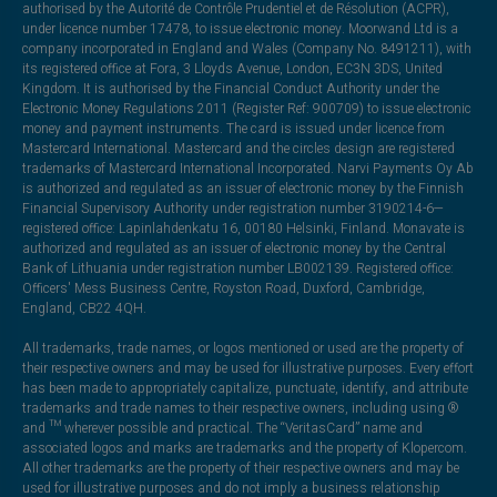
authorised by the Autorité de Contrôle Prudentiel et de Résolution (ACPR),
under licence number 17478, to issue electronic money. Moorwand Ltd is a
company incorporated in England and Wales (Company No. 8491211), with
its registered office at Fora, 3 Lloyds Avenue, London, EC3N 3DS, United
Kingdom. It is authorised by the Financial Conduct Authority under the
Electronic Money Regulations 2011 (Register Ref: 900709) to issue electronic
money and payment instruments. The card is issued under licence from
Mastercard International. Mastercard and the circles design are registered
trademarks of Mastercard International Incorporated. Narvi Payments Oy Ab
is authorized and regulated as an issuer of electronic money by the Finnish
Financial Supervisory Authority under registration number 3190214-6—
registered office: Lapinlahdenkatu 16, 00180 Helsinki, Finland. Monavate is
authorized and regulated as an issuer of electronic money by the Central
Bank of Lithuania under registration number LB002139. Registered office:
Officers' Mess Business Centre, Royston Road, Duxford, Cambridge,
England, CB22 4QH.
All trademarks, trade names, or logos mentioned or used are the property of
their respective owners and may be used for illustrative purposes. Every effort
has been made to appropriately capitalize, punctuate, identify, and attribute
trademarks and trade names to their respective owners, including using ®
and ™ wherever possible and practical. The “VeritasCard” name and
associated logos and marks are trademarks and the property of Klopercom.
All other trademarks are the property of their respective owners and may be
used for illustrative purposes and do not imply a business relationship