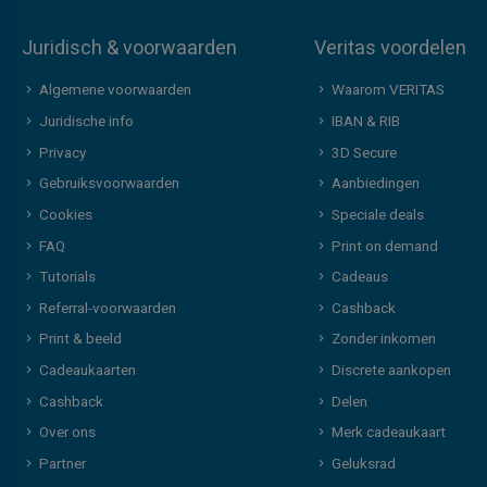
Juridisch & voorwaarden
Veritas voordelen
Algemene voorwaarden
Waarom VERITAS
Juridische info
IBAN & RIB
Privacy
3D Secure
Gebruiksvoorwaarden
Aanbiedingen
Cookies
Speciale deals
FAQ
Print on demand
Tutorials
Cadeaus
Referral-voorwaarden
Cashback
Print & beeld
Zonder inkomen
Cadeaukaarten
Discrete aankopen
Cashback
Delen
Over ons
Merk cadeaukaart
Partner
Geluksrad