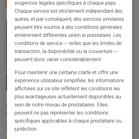
Lire la suite
exigences légales spécifiques à chaque pays.
Chaque service est strictement indépendant des
autres, et par conséquent, des services similaires
peuvent être soumis à des conditions générales
entièrement différentes selon le prestataire. Les
conditions de service — telles que les limites de
transaction, la disponibilité ou la couverture —
peuvent donc varier considérablement.
Pour maintenir une certaine clarté et offrir une
expérience utilisateur simplifiée, les informations
affichées sur ce site reflètent les conditions les
plus avantageuses actuellement disponibles au
27/07/2026
Veritas
Carte prépayée
sein de notre réseau de prestataires. Elles
Utilisation responsable du paiement mobile avec
peuvent ne pas représenter les conditions
la carte Veritas
spécifiques applicables à chaque prestataire ou
Le paiement mobile s'est imposé dans les habitudes quotidiennes,
juridiction.
mais il appelle des réflexes pour é...