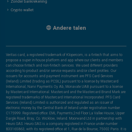
Zonder bankrekening
Crypto wallet
Andere talen
Veritas card, a registered trademark of Klopercom, is a fintech that aims to
propose a super in-house platform and app where our clients and members
can choose fintech and non-fintech services. We used different providers
according to product and/or service requests and/or client profiles. Our
issuers for accounts and payment instrument are PFS Card Services
(Ireland) Limited (trading as PCSIL) pursuant to a license by Mastercard
International, Narvi Payments Oy Ab, Monavate UAB pursuant to a license
by Mastercard International. Mastercard and the Mastercard Brand Mark are
registered trademarks of Mastercard International Incorporated. PFS Card
Services (Ireland) Limited is authorized and regulated as an issuer of
electronic money by the Central Bank of Ireland under registration number
C175999. Registered office: EML Payments,2nd Floor La Vallee House, Upper
Dargle Road, Bray, Co. Wicklow, Ireland. Moorwand Ltd in partnership with
Heuro SAS. Heuro SAS is a company registered in France under number
833165863, with its registered office at 1, Rue de la Bourse, 75002 Paris. It is