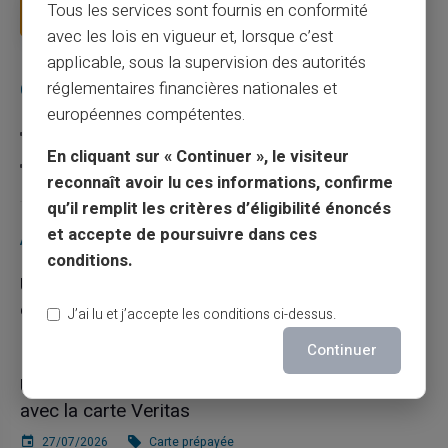
Tous les services sont fournis en conformité
Lire la suite
avec les lois en vigueur et, lorsque c’est
applicable, sous la supervision des autorités
Catégories
réglementaires financières nationales et
européennes compétentes.
Carte prépayée
En cliquant sur « Continuer », le visiteur
Escroquerie
reconnaît avoir lu ces informations, confirme
qu’il remplit les critères d’éligibilité énoncés
et accepte de poursuivre dans ces
Articles récents
conditions.
Une carte bancaire gratuite sans compte, ça
existe ?
J’ai lu et j’accepte les conditions ci-dessus.
03/08/2026
Carte prépayée
Continuer
Utilisation responsable du paiement mobile
avec la carte Veritas
27/07/2026
Carte prépayée