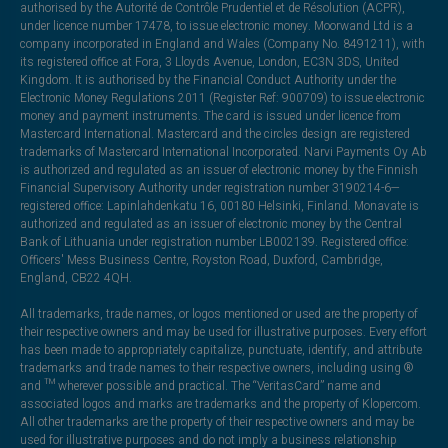
authorised by the Autorité de Contrôle Prudentiel et de Résolution (ACPR),
under licence number 17478, to issue electronic money. Moorwand Ltd is a
company incorporated in England and Wales (Company No. 8491211), with
its registered office at Fora, 3 Lloyds Avenue, London, EC3N 3DS, United
Kingdom. It is authorised by the Financial Conduct Authority under the
Electronic Money Regulations 2011 (Register Ref: 900709) to issue electronic
money and payment instruments. The card is issued under licence from
Mastercard International. Mastercard and the circles design are registered
trademarks of Mastercard International Incorporated. Narvi Payments Oy Ab
is authorized and regulated as an issuer of electronic money by the Finnish
Financial Supervisory Authority under registration number 3190214-6—
registered office: Lapinlahdenkatu 16, 00180 Helsinki, Finland. Monavate is
authorized and regulated as an issuer of electronic money by the Central
Bank of Lithuania under registration number LB002139. Registered office:
Officers' Mess Business Centre, Royston Road, Duxford, Cambridge,
England, CB22 4QH.
All trademarks, trade names, or logos mentioned or used are the property of
their respective owners and may be used for illustrative purposes. Every effort
has been made to appropriately capitalize, punctuate, identify, and attribute
trademarks and trade names to their respective owners, including using ®
and ™ wherever possible and practical. The “VeritasCard” name and
associated logos and marks are trademarks and the property of Klopercom.
All other trademarks are the property of their respective owners and may be
used for illustrative purposes and do not imply a business relationship