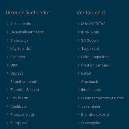
Oikeudelliset ehdot
Veritas-edut
Yleiset ehdot
Miksi VERITAS
Oikeudelliset tiedot
IBAN & RIB
Tietosuoja
3D Secure
Käyttöehdot
Tarjoukset
Evästeet
Erikoistarjoukset
UKK
Print on demand
Oppaat
Lahjat
Suosittelu-ehdot
Cashback
Tulostus & kuvat
Ilman tuloja
Lahjakortit
Huomaamattomat ostot
Cashback
Jakaminen
Tietoa meistä
Brändilahjakortti
Kumppani
Onnenpyörä