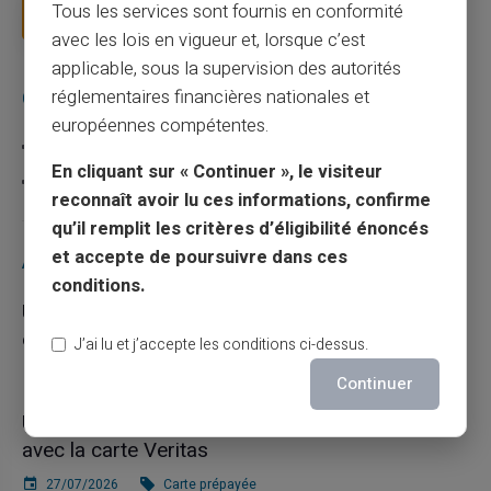
Tous les services sont fournis en conformité
Lire la suite
avec les lois en vigueur et, lorsque c’est
applicable, sous la supervision des autorités
Catégories
réglementaires financières nationales et
européennes compétentes.
Carte prépayée
En cliquant sur « Continuer », le visiteur
Escroquerie
reconnaît avoir lu ces informations, confirme
qu’il remplit les critères d’éligibilité énoncés
et accepte de poursuivre dans ces
Articles récents
conditions.
Une carte bancaire gratuite sans compte, ça
existe ?
J’ai lu et j’accepte les conditions ci-dessus.
03/08/2026
Carte prépayée
Continuer
Utilisation responsable du paiement mobile
avec la carte Veritas
27/07/2026
Carte prépayée