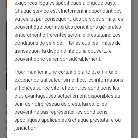
Lire la suite
exigences légales spécifiques à chaque pays.
Chaque service est strictement indépendant des
autres, et par conséquent, des services similaires
peuvent être soumis à des conditions générales
entièrement différentes selon le prestataire. Les
conditions de service — telles que les limites de
transaction, la disponibilité ou la couverture —
peuvent donc varier considérablement.
Pour maintenir une certaine clarté et offrir une
expérience utilisateur simplifiée, les informations
affichées sur ce site reflètent les conditions les
plus avantageuses actuellement disponibles au
27/07/2026
Veritas
Carte prépayée
sein de notre réseau de prestataires. Elles
Utilisation responsable du paiement mobile avec
peuvent ne pas représenter les conditions
la carte Veritas
spécifiques applicables à chaque prestataire ou
Le paiement mobile s'est imposé dans les habitudes quotidiennes,
juridiction.
mais il appelle des réflexes pour é...