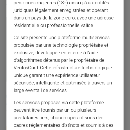
personnes majeures (18+) ainsi qu'aux entités
Articles similaires
juridiques légalement enregistrées et opérant
dans un pays de la zone euro, avec une adresse
résidentielle ou professionnelle valide.
Ce site présente une plateforme multiservices
propulsée par une technologie propriétaire et
exclusive, développée en interne à l’aide
d’algorithmes détenus par le propriétaire de
VeritasCard. Cette infrastructure technologique
unique garantit une expérience utilisateur
sécurisée, intelligente et optimisée à travers un
03/08/2026
Veritas
Carte prépayée
large éventail de services.
Une carte bancaire gratuite sans compte, ça
Les services proposés via cette plateforme
existe ?
peuvent être fournis par un ou plusieurs
Vous avez tapé cette recherche parce que votre banque vous
prestataires tiers, chacun opérant sous des
facture 50 € par an pour une carte que vo...
cadres réglementaires distincts et soumis à des