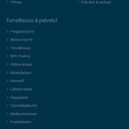
Yhteys
Palvelut & uutiset
Turvallisuus & palvelut
Prepaid-kortti
Aktivoi kortti
Turvallisuus
NFC-maksu
Online-lataus
Käteislataus
Neosurf
Lähetä rahaa
Huijaukset
Työntekijäkortti
Matkustaminen
Pankkikielto