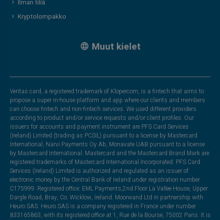
Ilman tiliä
Kryptolompakko
Muut kielet
Veritas card, a registered trademark of Klopercom, is a fintech that aims to
propose a super in-house platform and app where our clients and members
can choose fintech and non-fintech services. We used different providers
according to product and/or service requests and/or client profiles. Our
issuers for accounts and payment instrument are PFS Card Services
(Ireland) Limited (trading as PCSIL) pursuant to a license by Mastercard
International, Narvi Payments Oy Ab, Monavate UAB pursuant to a license
by Mastercard International. Mastercard and the Mastercard Brand Mark are
registered trademarks of Mastercard International Incorporated. PFS Card
Services (Ireland) Limited is authorized and regulated as an issuer of
electronic money by the Central Bank of Ireland under registration number
C175999. Registered office: EML Payments,2nd Floor La Vallee House, Upper
Dargle Road, Bray, Co. Wicklow, Ireland. Moorwand Ltd in partnership with
Heuro SAS. Heuro SAS is a company registered in France under number
833165863, with its registered office at 1, Rue de la Bourse, 75002 Paris. It is