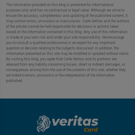
The information provided on this blog is presented for informational
purposes only and has no contractual or legal value. Although we strive to
ensure the accuracy, completeness and updating of the published content, it
may contain errors, omissions or inaccuracies. Carte Veritas and the authors
of the articles cannot be held responsible for decisions or actions taken
based on the information contained in this blog. Any use of this information
is made at your own risk and under your sole responsibility. We encourage
you to consult a qualified professional or an expert for any important
question or decision relating to the subjects discussed. In addition, the
information presented on this site may be modified or updated without notice.
By visiting this blog, you agree that Carte Veritas and its partners are
released from any liability concerning losses, direct or indirect damages, or
consequences arising from the use of the contents of this site, whether they
are linked to errors, omissions or the interpretation of the information
published.