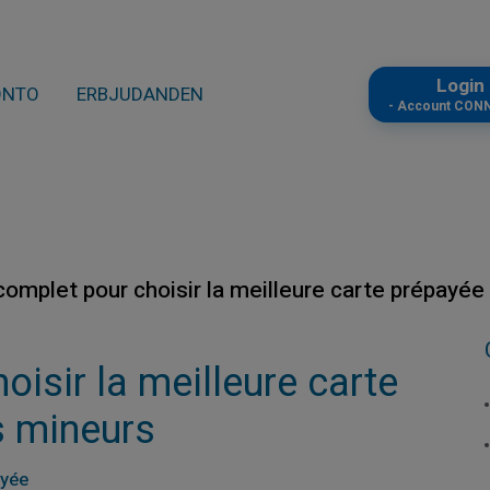
Logi
ONTO
ERBJUDANDEN
- Account CON
complet pour choisir la meilleure carte prépayée
isir la meilleure carte
s mineurs
ayée