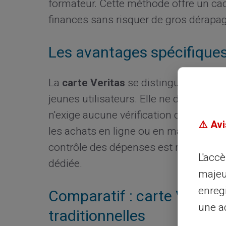
formateur. Cette méthode offre un cad
finances sans risquer de gros dérapa
Les avantages spécifiques 
La
carte Veritas
se distingue par ses
jeunes utilisateurs. Elle ne demande 
n'exige aucune vérification de crédit, l
⚠️ Avi
les achats en ligne ou en magasin, ell
contrôle des dépenses est réalisable
L'acc
dédiée.
majeu
enreg
Comparatif : carte Veritas
une ad
traditionnelles