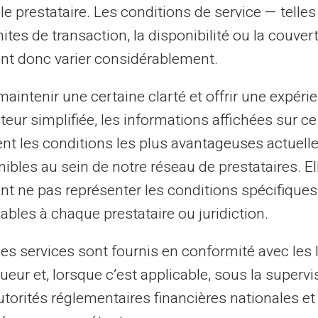
ossibilité de suivre les dépenses à
le prestataire. Les conditions de service — telle
er avec leur enfant des décisions
mites de transaction, la disponibilité ou la couve
nt donc varier considérablement.
taires utiles
aintenir une certaine clarté et offrir une expéri
ateur simplifiée, les informations affichées sur ce
nne, la
carte Veritas
permet des virements
tent les conditions les plus avantageuses actuel
ticulièrement utile lors des voyages
ibles au sein de notre réseau de prestataires. El
vec le système fiable de Mastercard, vous
nt ne pas représenter les conditions spécifiques
eptabilité autour du globe et une sécurité
ables à chaque prestataire ou juridiction.
les services sont fournis en conformité avec les 
est la
carte Veritas
répond donc à
ueur et, lorsque c’est applicable, sous la supervi
t soucieux de l'avenir financier de son
utorités réglementaires financières nationales et
ption pourrait s'intégrer