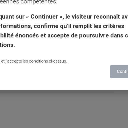
éennes compétentes.
 financier de votre enfant mineur.
quant sur « Continuer », le visiteur reconnaît av
nformations, confirme qu’il remplit les critères
gibilité énoncés et accepte de poursuivre dans 
 de l'argent est promise à un bel avenir.
tions.
 la finance personnelle grâce à des outils
rer la voie aux adultes responsables et
lu et j’accepte les conditions ci-dessus.
ques.
Conti