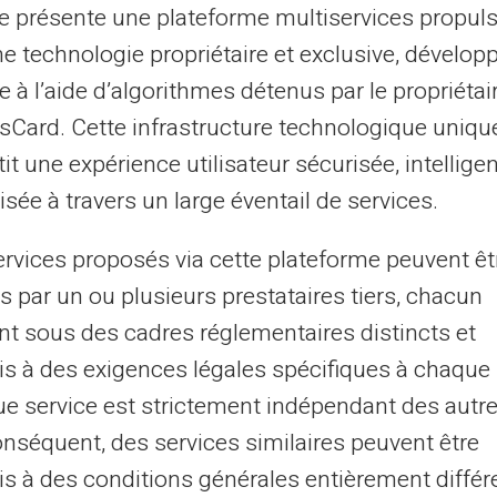
te présente une plateforme multiservices propul
ues pour mineurs imposent souvent des
ne technologie propriétaire et exclusive, dévelop
Veritas
propose une alternative
e à l’aide d’algorithmes détenus par le propriétai
 avantageux.
asCard. Cette infrastructure technologique uniqu
it une expérience utilisateur sécurisée, intelligen
maîtriser le budget familial.
sée à travers un large éventail de services.
couts fixes élevés mensuels inutiles.
ervices proposés via cette plateforme peuvent êt
t être bloquée puis rééditée facilement,
s par un ou plusieurs prestataires tiers, chacun
 non négligeable aux parents.
nt sous des cadres réglementaires distincts et
s à des exigences légales spécifiques à chaque 
jeunes âges
e service est strictement indépendant des autre
onséquent, des services similaires peuvent être
a
carte Veritas
pour entraîner les jeunes au
s à des conditions générales entièrement différ