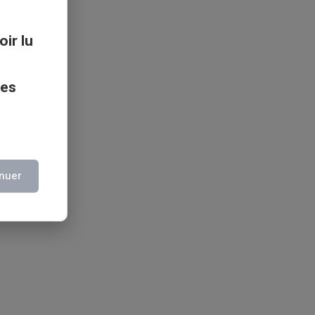
oir lu
ces
nuer