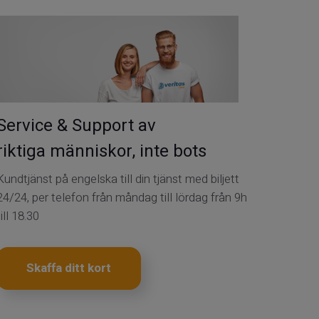
Service & Support av
riktiga människor, inte bots
Kundtjänst på engelska till din tjänst med biljett
24/24, per telefon från måndag till lördag från 9h
till 18.30
Skaffa ditt kort