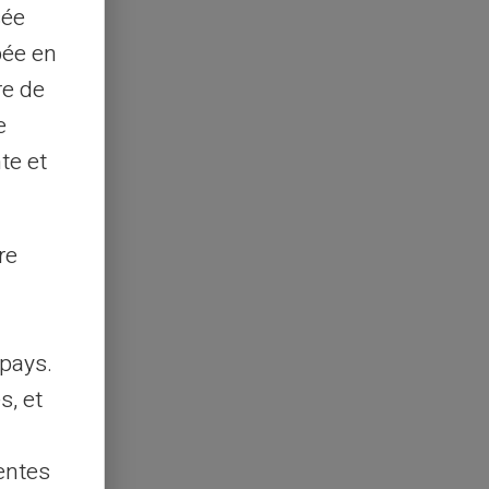
sée
pée en
re de
e
te et
re
pays.
s, et
entes