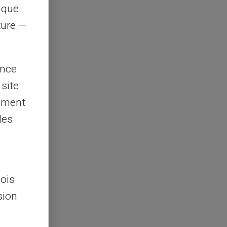
s que
rture —
ence
 site
lement
les
lois
sion