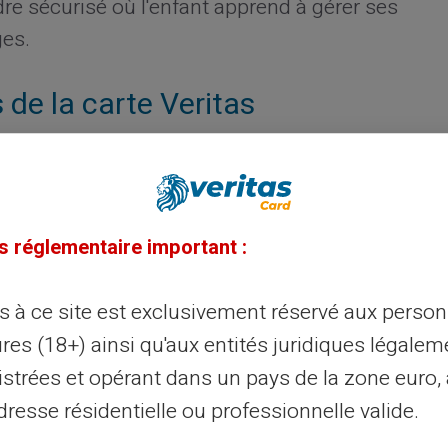
re sécurisé où l'enfant apprend à gérer ses
ges.
de la carte Veritas
 nombreuses fonctionnalités adaptées aux
pas de compte bancaire traditionnel et
a restitution accessible à tous. Utile pour
s réglementaire important :
e permet également des retraits d'argent. Le
 directement depuis une application mobile
ès à ce site est exclusivement réservé aux perso
res (18+) ainsi qu'aux entités juridiques légalem
istrées et opérant dans un pays de la zone euro,
 face aux solutions
resse résidentielle ou professionnelle valide.