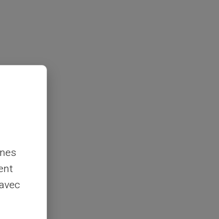
nnes
ent
 avec