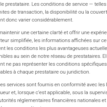
ossibilité de suivre les dépenses à
le prestataire. Les conditions de service — telle
er avec leur enfant des décisions
mites de transaction, la disponibilité ou la couve
nt donc varier considérablement.
taires utiles
aintenir une certaine clarté et offrir une expéri
ateur simplifiée, les informations affichées sur ce
nne, la
carte Veritas
permet des virements
tent les conditions les plus avantageuses actuel
ticulièrement utile lors des voyages
ibles au sein de notre réseau de prestataires. El
vec le système fiable de Mastercard, vous
nt ne pas représenter les conditions spécifiques
eptabilité autour du globe et une sécurité
ables à chaque prestataire ou juridiction.
les services sont fournis en conformité avec les 
est la
carte Veritas
répond donc à
ueur et, lorsque c’est applicable, sous la supervi
t soucieux de l'avenir financier de son
utorités réglementaires financières nationales et
ption pourrait s'intégrer