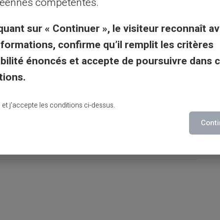
éennes compétentes.
 financier de votre enfant mineur.
quant sur « Continuer », le visiteur reconnaît av
nformations, confirme qu’il remplit les critères
gibilité énoncés et accepte de poursuivre dans 
 de l'argent est promise à un bel avenir.
tions.
 la finance personnelle grâce à des outils
rer la voie aux adultes responsables et
lu et j’accepte les conditions ci-dessus.
ques.
Conti