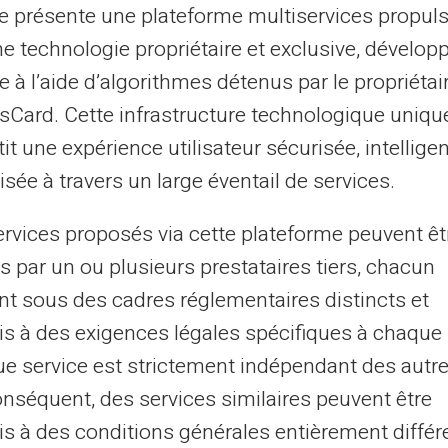
te présente une plateforme multiservices propul
ues pour mineurs imposent souvent des
ne technologie propriétaire et exclusive, dévelop
Veritas
propose une alternative
e à l’aide d’algorithmes détenus par le propriétai
 avantageux.
asCard. Cette infrastructure technologique uniqu
it une expérience utilisateur sécurisée, intelligen
maîtriser le budget familial.
sée à travers un large éventail de services.
couts fixes élevés mensuels inutiles.
ervices proposés via cette plateforme peuvent êt
t être bloquée puis rééditée facilement,
s par un ou plusieurs prestataires tiers, chacun
 non négligeable aux parents.
nt sous des cadres réglementaires distincts et
s à des exigences légales spécifiques à chaque 
jeunes âges
e service est strictement indépendant des autre
onséquent, des services similaires peuvent être
a
carte Veritas
pour entraîner les jeunes au
s à des conditions générales entièrement différ