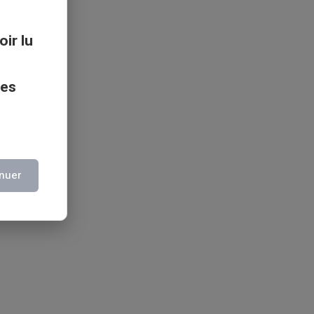
oir lu
ces
nuer