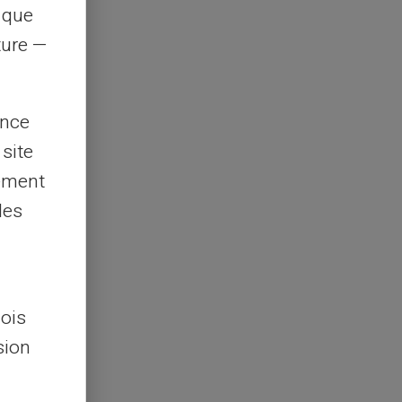
s que
rture —
ence
 site
lement
les
lois
sion