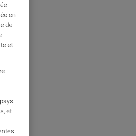
sée
pée en
re de
e
te et
re
pays.
s, et
entes