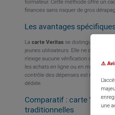
formateur. Cette méthode offre un cad
finances sans risquer de gros dérapa
Les avantages spécifiques 
La
carte Veritas
se distingue par ses
jeunes utilisateurs. Elle ne demande 
n'exige aucune vérification de crédit, l
⚠️ Avi
les achats en ligne ou en magasin, ell
contrôle des dépenses est réalisable
L'acc
dédiée.
majeu
enreg
Comparatif : carte Veritas
une ad
traditionnelles