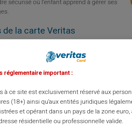
re sécurisé où l'enfant apprend à gérer ses
ges.
de la carte Veritas
 nombreuses fonctionnalités adaptées aux
pas de compte bancaire traditionnel et
a restitution accessible à tous. Utile pour
s réglementaire important :
e permet également des retraits d'argent. Le
 directement depuis une application mobile
ès à ce site est exclusivement réservé aux perso
res (18+) ainsi qu'aux entités juridiques légalem
istrées et opérant dans un pays de la zone euro,
 face aux solutions
resse résidentielle ou professionnelle valide.