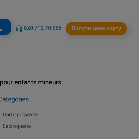
020.712.70.566
Получи свою карту
N -
 pour enfants mineurs
Catégories
Carte prépayée
Escroquerie