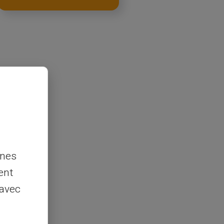
nnes
ent
 avec