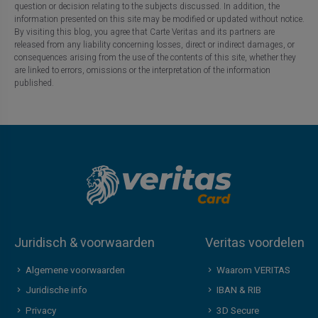
question or decision relating to the subjects discussed. In addition, the
information presented on this site may be modified or updated without notice.
By visiting this blog, you agree that Carte Veritas and its partners are
released from any liability concerning losses, direct or indirect damages, or
consequences arising from the use of the contents of this site, whether they
are linked to errors, omissions or the interpretation of the information
published.
Juridisch & voorwaarden
Veritas voordelen
Algemene voorwaarden
Waarom VERITAS
Juridische info
IBAN & RIB
Privacy
3D Secure