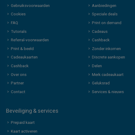
Gebruiksvoorwaarden
Aanbiedingen
Cookies
Speciale deals
FAQ
Print on demand
Tutorials
Cadeaus
Referral-voorwaarden
Cashback
Print & beeld
Zonder inkomen
Cadeaukaarten
Discrete aankopen
Cashback
Delen
Over ons
Merk cadeaukaart
Partner
Geluksrad
Contact
Services & nieuws
Beveiliging & services
Prepaid kaart
Kaart activeren