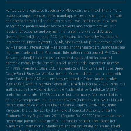
Veritas card, a registered trademark of Klopercom, is a fintech that aims to
propose a super in-house platform and app where our clients and members
can choose fintech and non-fintech services. We used different providers
according to product and/or service requests and/or client profiles. Our
issuers for accounts and payment instrument are PFS Card Services
(Ireland) Limited (trading as PCSIL) pursuant to a license by Mastercard
International, Narvi Payments Oy Ab, Monavate UAB pursuant to a license
by Mastercard International. Mastercard and the Mastercard Brand Mark are
registered trademarks of Mastercard International Incorporated. PFS Card
Services (Ireland) Limited is authorized and regulated as an issuer of
electronic money by the Central Bank of Ireland under registration number
C175999. Registered office: EML Payments,2nd Floor La Vallee House, Upper
Dargle Road, Bray, Co. Wicklow, Ireland. Moorwand Ltd in partnership with
Heuro SAS. Heuro SAS is a company registered in France under number
833165863, with its registered office at 1, Rue de la Bourse, 75002 Paris. It is
authorised by the Autorité de Contrôle Prudentiel et de Résolution (ACPR),
under licence number 17478, to issue electronic money. Moorwand Ltd is a
company incorporated in England and Wales (Company No. 8491211), with
its registered office at Fora, 3 Lloyds Avenue, London, EC3N 3DS, United
Kingdom. It is authorised by the Financial Conduct Authority under the
Electronic Money Regulations 2011 (Register Ref: 900709) to issue electronic
money and payment instruments. The card is issued under licence from
Mastercard International. Mastercard and the circles design are registered