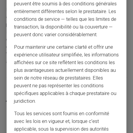
peuvent être soumis à des conditions générales
Pour savoir si vous êtes fiché Banque de France,
entièrement différentes selon le prestataire. Les
consultez gratuitement votre dossier
en agence ou
conditions de service — telles que les limites de
par courrier avec votre pièce d'identité. La réponse
transaction, la disponibilité ou la couverture —
immédiate ou sous 10 jours vous indique votre situation
peuvent donc varier considérablement.
exacte dans les fichiers FCC et FICP. Si vous êtes
effectivement fiché, des solutions comme les cartes
Pour maintenir une certaine clarté et offrir une
Veritas vous permettent de gérer vos finances en
expérience utilisateur simplifiée, les informations
attendant la régularisation.
affichées sur ce site reflètent les conditions les
plus avantageuses actuellement disponibles au
sein de notre réseau de prestataires. Elles
peuvent ne pas représenter les conditions
Partager cet article
spécifiques applicables à chaque prestataire ou
juridiction.
Tous les services sont fournis en conformité
avec les lois en vigueur et, lorsque c’est
Le rechargement inversé : une arnaque qui
applicable, sous la supervision des autorités
menace les échanges entre particuliers