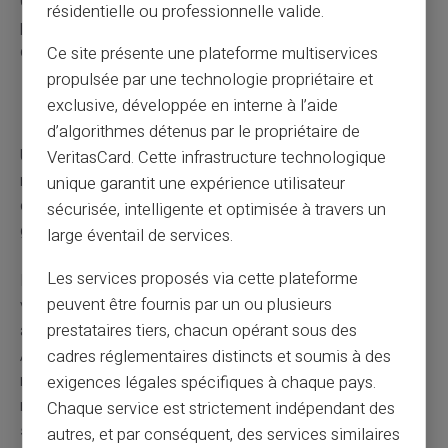
Constituez un dossier avec tous vos justificatifs de
résidentielle ou professionnelle valide.
paiement. Cette organisation facilitera vos démarches
de défichage et prouvera votre bonne foi.
Ce site présente une plateforme multiservices
propulsée par une technologie propriétaire et
exclusive, développée en interne à l’aide
Éviter un nouveau fichage
d’algorithmes détenus par le propriétaire de
Une fois votre situation connue, adoptez les bons
VeritasCard. Cette infrastructure technologique
réflexes. Supprimez les
moyens de paiement à risque
unique garantit une expérience utilisateur
comme les chèques si vous avez des difficultés de
sécurisée, intelligente et optimisée à travers un
gestion.
large éventail de services.
Les services proposés via cette plateforme
Privilégiez les cartes à autorisation systématique qui
peuvent être fournis par un ou plusieurs
vérifient le solde avant chaque transaction. Activez les
prestataires tiers, chacun opérant sous des
alertes SMS pour suivre votre solde en temps réel.
Anticipez les changements réglementaires. À partir de
cadres réglementaires distincts et soumis à des
novembre 2026, les découverts seront soumis aux
exigences légales spécifiques à chaque pays.
mêmes règles que les crédits avec
vérification de
Chaque service est strictement indépendant des
solvabilité obligatoire.
autres, et par conséquent, des services similaires