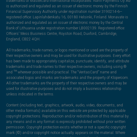
trademarks of Mastercard International Incorporated. Narvi Payments Oy Ab
is authorized and regulated as an issuer of electronic money by the Finnish
Financial Supervisory Authority under registration number 3190214-6—
registered office: Lapinlahdenkatu 16, 00180 Helsinki, Finland. Monavate is
authorized and regulated as an issuer of electronic money by the Central
Bank of Lithuania under registration number LB002139. Registered office:
Officers' Mess Business Centre, Royston Road, Duxford, Cambridge,
England, CB22 4QH.
All trademarks, trade names, or logos mentioned or used are the property of
their respective owners and may be used for illustrative purposes. Every effort
has been made to appropriately capitalize, punctuate, identify, and attribute
trademarks and trade names to their respective owners, including using ®
and ™ wherever possible and practical. The “VeritasCard” name and
associated logos and marks are trademarks and the property of Klopercom.
All other trademarks are the property of their respective owners and may be
used for illustrative purposes and do not imply a business relationship
unless indicated in the terms.
Content (including text, graphics, artwork, audio, video, documents, and
other media formats) available on this website are protected by applicable
copyright protections. Reproduction and/or redistribution of this material by
any means and in any format is expressly prohibited without prior written
permission. Copyright protection exists whether or not a specific copyright
mark (©) and/or copyright notice actually appears on the material. Where