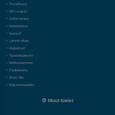
Turvallisuus
NFC-maksu
Online-lataus
Käteislataus
Neosurf
Lähetä rahaa
Huijaukset
Työntekijäkortti
Matkustaminen
Pankkikielto
Ilman tiliä
Kryptolompakko
Muut kielet