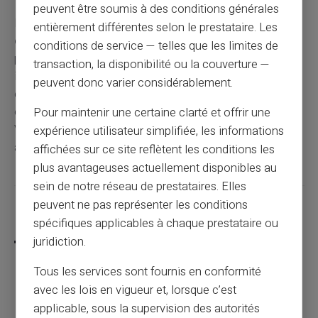
peuvent être soumis à des conditions générales
Pour savoir si vous êtes fiché Banque de France,
entièrement différentes selon le prestataire. Les
consultez gratuitement votre dossier
en agence ou
conditions de service — telles que les limites de
par courrier avec votre pièce d'identité. La réponse
transaction, la disponibilité ou la couverture —
immédiate ou sous 10 jours vous indique votre situation
peuvent donc varier considérablement.
exacte dans les fichiers FCC et FICP. Si vous êtes
effectivement fiché, des solutions comme les cartes
Pour maintenir une certaine clarté et offrir une
Veritas vous permettent de gérer vos finances en
expérience utilisateur simplifiée, les informations
attendant la régularisation.
affichées sur ce site reflètent les conditions les
plus avantageuses actuellement disponibles au
sein de notre réseau de prestataires. Elles
peuvent ne pas représenter les conditions
Partager cet article
spécifiques applicables à chaque prestataire ou
juridiction.
Tous les services sont fournis en conformité
avec les lois en vigueur et, lorsque c’est
Le rechargement inversé : une arnaque qui
applicable, sous la supervision des autorités
menace les échanges entre particuliers