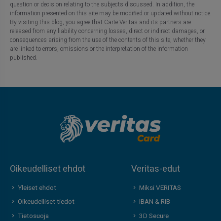
question or decision relating to the subjects discussed. In addition, the
information presented on this site may be modified or updated without notice.
By visiting this blog, you agree that Carte Veritas and its partners are
released from any liability concerning losses, direct or indirect damages, or
consequences arising from the use of the contents of this site, whether they
are linked to errors, omissions or the interpretation of the information
published.
Oikeudelliset ehdot
Veritas-edut
Yleiset ehdot
Miksi VERITAS
Oikeudelliset tiedot
IBAN & RIB
Tietosuoja
3D Secure