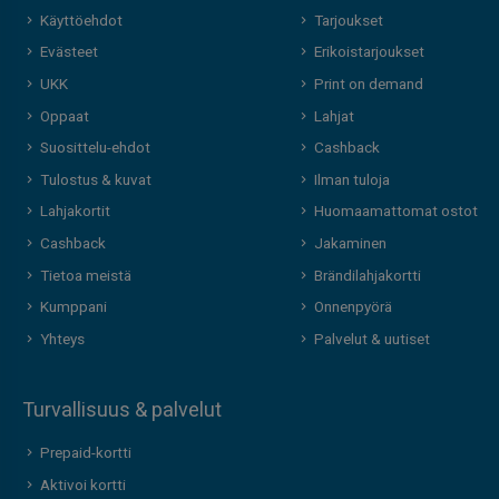
Käyttöehdot
Tarjoukset
Evästeet
Erikoistarjoukset
UKK
Print on demand
Oppaat
Lahjat
Suosittelu-ehdot
Cashback
Tulostus & kuvat
Ilman tuloja
Lahjakortit
Huomaamattomat ostot
Cashback
Jakaminen
Tietoa meistä
Brändilahjakortti
Kumppani
Onnenpyörä
Yhteys
Palvelut & uutiset
Turvallisuus & palvelut
Prepaid-kortti
Aktivoi kortti