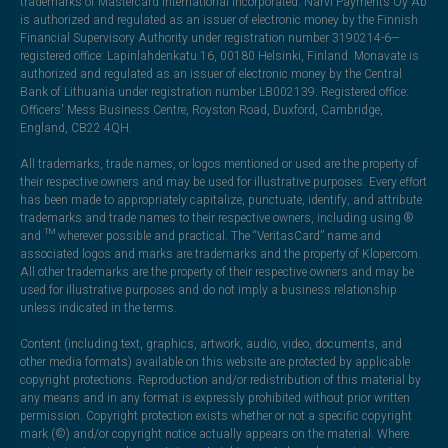
trademarks of Mastercard International Incorporated. Narvi Payments Oy Ab
is authorized and regulated as an issuer of electronic money by the Finnish
Financial Supervisory Authority under registration number 3190214-6—
registered office: Lapinlahdenkatu 16, 00180 Helsinki, Finland. Monavate is
authorized and regulated as an issuer of electronic money by the Central
Bank of Lithuania under registration number LB002139. Registered office:
Officers' Mess Business Centre, Royston Road, Duxford, Cambridge,
England, CB22 4QH.
All trademarks, trade names, or logos mentioned or used are the property of
their respective owners and may be used for illustrative purposes. Every effort
has been made to appropriately capitalize, punctuate, identify, and attribute
trademarks and trade names to their respective owners, including using ®
and ™ wherever possible and practical. The “VeritasCard” name and
associated logos and marks are trademarks and the property of Klopercom.
All other trademarks are the property of their respective owners and may be
used for illustrative purposes and do not imply a business relationship
unless indicated in the terms.
Content (including text, graphics, artwork, audio, video, documents, and
other media formats) available on this website are protected by applicable
copyright protections. Reproduction and/or redistribution of this material by
any means and in any format is expressly prohibited without prior written
permission. Copyright protection exists whether or not a specific copyright
mark (©) and/or copyright notice actually appears on the material. Where