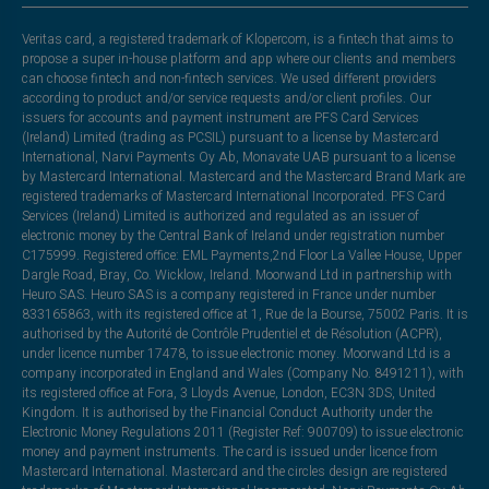
Veritas card, a registered trademark of Klopercom, is a fintech that aims to
propose a super in-house platform and app where our clients and members
can choose fintech and non-fintech services. We used different providers
according to product and/or service requests and/or client profiles. Our
issuers for accounts and payment instrument are PFS Card Services
(Ireland) Limited (trading as PCSIL) pursuant to a license by Mastercard
International, Narvi Payments Oy Ab, Monavate UAB pursuant to a license
by Mastercard International. Mastercard and the Mastercard Brand Mark are
registered trademarks of Mastercard International Incorporated. PFS Card
Services (Ireland) Limited is authorized and regulated as an issuer of
electronic money by the Central Bank of Ireland under registration number
C175999. Registered office: EML Payments,2nd Floor La Vallee House, Upper
Dargle Road, Bray, Co. Wicklow, Ireland. Moorwand Ltd in partnership with
Heuro SAS. Heuro SAS is a company registered in France under number
833165863, with its registered office at 1, Rue de la Bourse, 75002 Paris. It is
authorised by the Autorité de Contrôle Prudentiel et de Résolution (ACPR),
under licence number 17478, to issue electronic money. Moorwand Ltd is a
company incorporated in England and Wales (Company No. 8491211), with
its registered office at Fora, 3 Lloyds Avenue, London, EC3N 3DS, United
Kingdom. It is authorised by the Financial Conduct Authority under the
Electronic Money Regulations 2011 (Register Ref: 900709) to issue electronic
money and payment instruments. The card is issued under licence from
Mastercard International. Mastercard and the circles design are registered