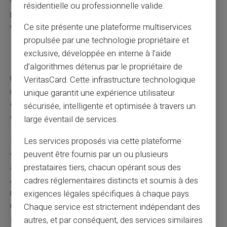
Constituez un dossier avec tous vos justificatifs de
résidentielle ou professionnelle valide.
paiement. Cette organisation facilitera vos démarches
de défichage et prouvera votre bonne foi.
Ce site présente une plateforme multiservices
propulsée par une technologie propriétaire et
exclusive, développée en interne à l’aide
Éviter un nouveau fichage
d’algorithmes détenus par le propriétaire de
Une fois votre situation connue, adoptez les bons
VeritasCard. Cette infrastructure technologique
réflexes. Supprimez les
moyens de paiement à risque
unique garantit une expérience utilisateur
comme les chèques si vous avez des difficultés de
sécurisée, intelligente et optimisée à travers un
gestion.
large éventail de services.
Les services proposés via cette plateforme
Privilégiez les cartes à autorisation systématique qui
peuvent être fournis par un ou plusieurs
vérifient le solde avant chaque transaction. Activez les
prestataires tiers, chacun opérant sous des
alertes SMS pour suivre votre solde en temps réel.
Anticipez les changements réglementaires. À partir de
cadres réglementaires distincts et soumis à des
novembre 2026, les découverts seront soumis aux
exigences légales spécifiques à chaque pays.
mêmes règles que les crédits avec
vérification de
Chaque service est strictement indépendant des
solvabilité obligatoire.
autres, et par conséquent, des services similaires