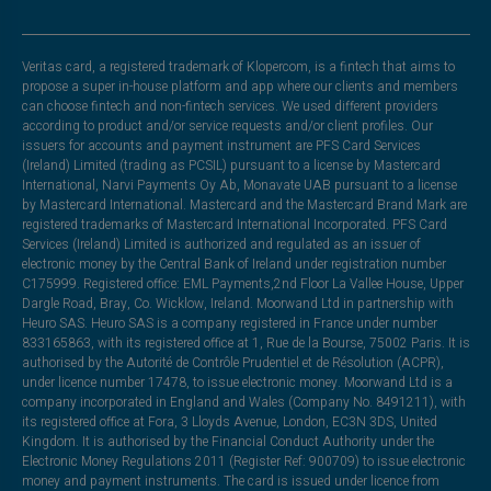
Veritas card, a registered trademark of Klopercom, is a fintech that aims to
propose a super in-house platform and app where our clients and members
can choose fintech and non-fintech services. We used different providers
according to product and/or service requests and/or client profiles. Our
issuers for accounts and payment instrument are PFS Card Services
(Ireland) Limited (trading as PCSIL) pursuant to a license by Mastercard
International, Narvi Payments Oy Ab, Monavate UAB pursuant to a license
by Mastercard International. Mastercard and the Mastercard Brand Mark are
registered trademarks of Mastercard International Incorporated. PFS Card
Services (Ireland) Limited is authorized and regulated as an issuer of
electronic money by the Central Bank of Ireland under registration number
C175999. Registered office: EML Payments,2nd Floor La Vallee House, Upper
Dargle Road, Bray, Co. Wicklow, Ireland. Moorwand Ltd in partnership with
Heuro SAS. Heuro SAS is a company registered in France under number
833165863, with its registered office at 1, Rue de la Bourse, 75002 Paris. It is
authorised by the Autorité de Contrôle Prudentiel et de Résolution (ACPR),
under licence number 17478, to issue electronic money. Moorwand Ltd is a
company incorporated in England and Wales (Company No. 8491211), with
its registered office at Fora, 3 Lloyds Avenue, London, EC3N 3DS, United
Kingdom. It is authorised by the Financial Conduct Authority under the
Electronic Money Regulations 2011 (Register Ref: 900709) to issue electronic
money and payment instruments. The card is issued under licence from