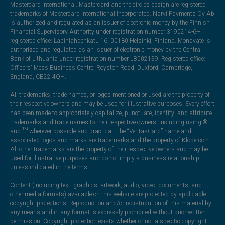
Mastercard International. Mastercard and the circles design are registered
trademarks of Mastercard International Incorporated. Narvi Payments Oy Ab
is authorized and regulated as an issuer of electronic money by the Finnish
Financial Supervisory Authority under registration number 3190214-6—
registered office: Lapinlahdenkatu 16, 00180 Helsinki, Finland. Monavate is
authorized and regulated as an issuer of electronic money by the Central
Bank of Lithuania under registration number LB002139. Registered office:
Officers' Mess Business Centre, Royston Road, Duxford, Cambridge,
England, CB22 4QH.
All trademarks, trade names, or logos mentioned or used are the property of
their respective owners and may be used for illustrative purposes. Every effort
has been made to appropriately capitalize, punctuate, identify, and attribute
trademarks and trade names to their respective owners, including using ®
and ™ wherever possible and practical. The “VeritasCard” name and
associated logos and marks are trademarks and the property of Klopercom.
All other trademarks are the property of their respective owners and may be
used for illustrative purposes and do not imply a business relationship
unless indicated in the terms.
Content (including text, graphics, artwork, audio, video, documents, and
other media formats) available on this website are protected by applicable
copyright protections. Reproduction and/or redistribution of this material by
any means and in any format is expressly prohibited without prior written
permission. Copyright protection exists whether or not a specific copyright