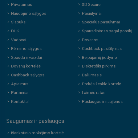
Privatumas
3D Secure
Naudojimo sąlygos
Pasiūlymai
Slapukai
Specialūs pasiūlymai
DUK
Spausdinimas pagal poreikį
Vadovai
Dovanos
Rėmimo sąlygos
Cashback pasiūlymas
Spauda ir vaizdai
Be pajamų įrodymo
Dovanų kortelės
Diskretiški pirkimai
Cashback sąlygos
Dalijimasis
Apie mus
Prekės ženklo kortelė
Partneriai
Laimės ratas
Kontaktai
Paslaugos ir naujienos
Saugumas ir paslaugos
Išankstinio mokėjimo kortelė