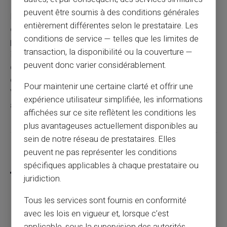
peuvent être soumis à des conditions générales
Pour savoir si vous êtes fiché Banque de France,
entièrement différentes selon le prestataire. Les
consultez gratuitement votre dossier
en agence ou
conditions de service — telles que les limites de
par courrier avec votre pièce d'identité. La réponse
transaction, la disponibilité ou la couverture —
immédiate ou sous 10 jours vous indique votre situation
peuvent donc varier considérablement.
exacte dans les fichiers FCC et FICP. Si vous êtes
effectivement fiché, des solutions comme les cartes
Pour maintenir une certaine clarté et offrir une
Veritas vous permettent de gérer vos finances en
expérience utilisateur simplifiée, les informations
attendant la régularisation.
affichées sur ce site reflètent les conditions les
plus avantageuses actuellement disponibles au
sein de notre réseau de prestataires. Elles
Partager cet article
peuvent ne pas représenter les conditions
spécifiques applicables à chaque prestataire ou
juridiction.
Tous les services sont fournis en conformité
Le rechargement inversé : une arnaque qui
avec les lois en vigueur et, lorsque c’est
menace les échanges entre particuliers
applicable, sous la supervision des autorités