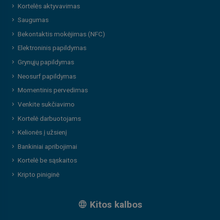
Kortelės aktyvavimas
Saugumas
Bekontaktis mokėjimas (NFC)
Elektroninis papildymas
Grynųjų papildymas
Neosurf papildymas
Momentinis pervedimas
Venkite sukčiavimo
Kortelė darbuotojams
Kelionės į užsienį
Bankiniai apribojimai
Kortelė be sąskaitos
Kripto piniginė
Kitos kalbos