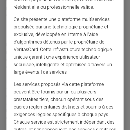
Constituez un dossier avec tous vos justificatifs de
résidentielle ou professionnelle valide.
paiement. Cette organisation facilitera vos démarches
de défichage et prouvera votre bonne foi.
Ce site présente une plateforme multiservices
propulsée par une technologie propriétaire et
Éviter un nouveau fichage
exclusive, développée en interne à l’aide
d’algorithmes détenus par le propriétaire de
Une fois votre situation connue, adoptez les bons
VeritasCard. Cette infrastructure technologique
réflexes. Supprimez les
moyens de paiement à risque
unique garantit une expérience utilisateur
comme les chèques si vous avez des difficultés de
sécurisée, intelligente et optimisée à travers un
gestion.
large éventail de services.
Privilégiez les cartes à autorisation systématique qui
Les services proposés via cette plateforme
vérifient le solde avant chaque transaction. Activez les
peuvent être fournis par un ou plusieurs
alertes SMS pour suivre votre solde en temps réel.
prestataires tiers, chacun opérant sous des
Anticipez les changements réglementaires. À partir de
cadres réglementaires distincts et soumis à des
novembre 2026, les découverts seront soumis aux
exigences légales spécifiques à chaque pays.
mêmes règles que les crédits avec
vérification de
Chaque service est strictement indépendant des
solvabilité obligatoire.
autres, et par conséquent, des services similaires