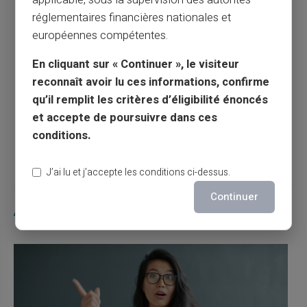
réglementaires financières nationales et
européennes compétentes.
Article précédent
En cliquant sur « Continuer », le visiteur
reconnaît avoir lu ces informations, confirme
Comment enlever l'interdit bancaire ?
qu’il remplit les critères d’éligibilité énoncés
et accepte de poursuivre dans ces
conditions.
Article suivant
J’ai lu et j’accepte les conditions ci-dessus.
Continuer
Articles similaires