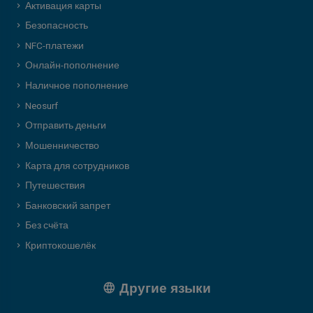
Активация карты
Безопасность
NFC-платежи
Онлайн-пополнение
Наличное пополнение
Neosurf
Отправить деньги
Мошенничество
Карта для сотрудников
Путешествия
Банковский запрет
Без счёта
Криптокошелёк
Другие языки