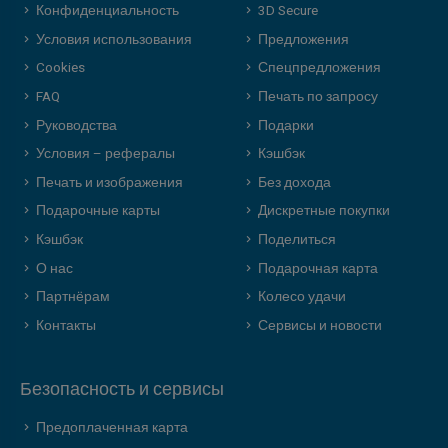
Конфиденциальность
3D Secure
Условия использования
Предложения
Cookies
Спецпредложения
FAQ
Печать по запросу
Руководства
Подарки
Условия – рефералы
Кэшбэк
Печать и изображения
Без дохода
Подарочные карты
Дискретные покупки
Кэшбэк
Поделиться
О нас
Подарочная карта
Партнёрам
Колесо удачи
Контакты
Сервисы и новости
Безопасность и сервисы
Предоплаченная карта