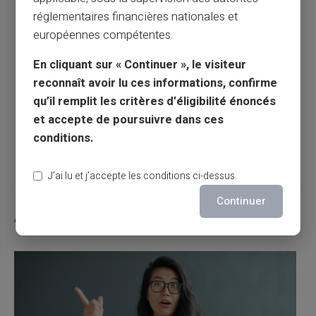
réglementaires financières nationales et
européennes compétentes.
Article précédent
En cliquant sur « Continuer », le visiteur
reconnaît avoir lu ces informations, confirme
Comment enlever l'interdit bancaire ?
qu’il remplit les critères d’éligibilité énoncés
et accepte de poursuivre dans ces
conditions.
Article suivant
J’ai lu et j’accepte les conditions ci-dessus.
Continuer
Articles similaires