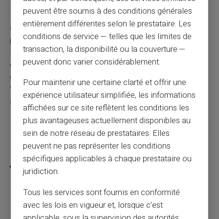
peuvent être soumis à des conditions générales
Pour savoir si vous êtes fiché Banque de France,
entièrement différentes selon le prestataire. Les
consultez gratuitement votre dossier
en agence ou
conditions de service — telles que les limites de
par courrier avec votre pièce d'identité. La réponse
transaction, la disponibilité ou la couverture —
immédiate ou sous 10 jours vous indique votre situation
peuvent donc varier considérablement.
exacte dans les fichiers FCC et FICP. Si vous êtes
effectivement fiché, des solutions comme les cartes
Pour maintenir une certaine clarté et offrir une
Veritas vous permettent de gérer vos finances en
expérience utilisateur simplifiée, les informations
attendant la régularisation.
affichées sur ce site reflètent les conditions les
plus avantageuses actuellement disponibles au
sein de notre réseau de prestataires. Elles
Partager cet article
peuvent ne pas représenter les conditions
spécifiques applicables à chaque prestataire ou
juridiction.
Tous les services sont fournis en conformité
Le rechargement inversé : une arnaque qui
avec les lois en vigueur et, lorsque c’est
menace les échanges entre particuliers
applicable, sous la supervision des autorités