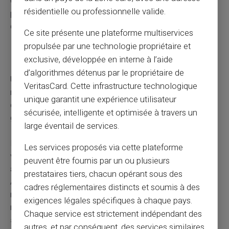
Constituez un dossier avec tous vos justificatifs de
résidentielle ou professionnelle valide.
paiement. Cette organisation facilitera vos démarches
de défichage et prouvera votre bonne foi.
Ce site présente une plateforme multiservices
propulsée par une technologie propriétaire et
Éviter un nouveau fichage
exclusive, développée en interne à l’aide
d’algorithmes détenus par le propriétaire de
Une fois votre situation connue, adoptez les bons
VeritasCard. Cette infrastructure technologique
réflexes. Supprimez les
moyens de paiement à risque
unique garantit une expérience utilisateur
comme les chèques si vous avez des difficultés de
sécurisée, intelligente et optimisée à travers un
gestion.
large éventail de services.
Privilégiez les cartes à autorisation systématique qui
Les services proposés via cette plateforme
vérifient le solde avant chaque transaction. Activez les
peuvent être fournis par un ou plusieurs
alertes SMS pour suivre votre solde en temps réel.
prestataires tiers, chacun opérant sous des
Anticipez les changements réglementaires. À partir de
cadres réglementaires distincts et soumis à des
novembre 2026, les découverts seront soumis aux
exigences légales spécifiques à chaque pays.
mêmes règles que les crédits avec
vérification de
Chaque service est strictement indépendant des
solvabilité obligatoire.
autres, et par conséquent, des services similaires