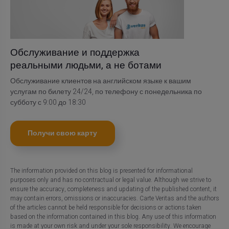
Обслуживание и поддержка
реальными людьми, а не ботами
Обслуживание клиентов на английском языке к вашим
услугам по билету 24/24, по телефону с понедельника по
субботу с 9:00 до 18:30
Получи свою карту
The information provided on this blog is presented for informational
purposes only and has no contractual or legal value. Although we strive to
ensure the accuracy, completeness and updating of the published content, it
may contain errors, omissions or inaccuracies. Carte Veritas and the authors
of the articles cannot be held responsible for decisions or actions taken
based on the information contained in this blog. Any use of this information
is made at your own risk and under your sole responsibility. We encourage