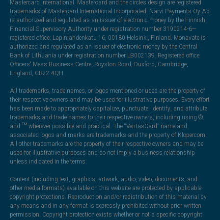
Mastercard International. Mastercard and the circles design are registered
trademarks of Mastercard International Incorporated. Narvi Payments Oy Ab
is authorized and regulated as an issuer of electronic money by the Finnish
Financial Supervisory Authority under registration number 3190214-6—
registered office: Lapinlahdenkatu 16, 00180 Helsinki, Finland. Monavate is
authorized and regulated as an issuer of electronic money by the Central
Bank of Lithuania under registration number LB002139. Registered office:
Officers' Mess Business Centre, Royston Road, Duxford, Cambridge,
England, CB22 4QH.
All trademarks, trade names, or logos mentioned or used are the property of
their respective owners and may be used for illustrative purposes. Every effort
has been made to appropriately capitalize, punctuate, identify, and attribute
trademarks and trade names to their respective owners, including using ®
and ™ wherever possible and practical. The “VeritasCard” name and
associated logos and marks are trademarks and the property of Klopercom.
All other trademarks are the property of their respective owners and may be
used for illustrative purposes and do not imply a business relationship
unless indicated in the terms.
Content (including text, graphics, artwork, audio, video, documents, and
other media formats) available on this website are protected by applicable
copyright protections. Reproduction and/or redistribution of this material by
any means and in any format is expressly prohibited without prior written
permission. Copyright protection exists whether or not a specific copyright