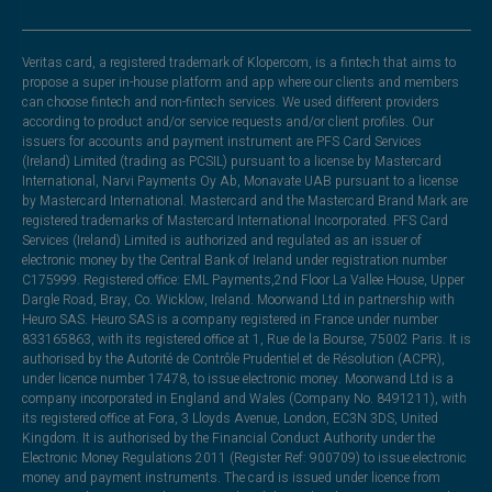
Veritas card, a registered trademark of Klopercom, is a fintech that aims to
propose a super in-house platform and app where our clients and members
can choose fintech and non-fintech services. We used different providers
according to product and/or service requests and/or client profiles. Our
issuers for accounts and payment instrument are PFS Card Services
(Ireland) Limited (trading as PCSIL) pursuant to a license by Mastercard
International, Narvi Payments Oy Ab, Monavate UAB pursuant to a license
by Mastercard International. Mastercard and the Mastercard Brand Mark are
registered trademarks of Mastercard International Incorporated. PFS Card
Services (Ireland) Limited is authorized and regulated as an issuer of
electronic money by the Central Bank of Ireland under registration number
C175999. Registered office: EML Payments,2nd Floor La Vallee House, Upper
Dargle Road, Bray, Co. Wicklow, Ireland. Moorwand Ltd in partnership with
Heuro SAS. Heuro SAS is a company registered in France under number
833165863, with its registered office at 1, Rue de la Bourse, 75002 Paris. It is
authorised by the Autorité de Contrôle Prudentiel et de Résolution (ACPR),
under licence number 17478, to issue electronic money. Moorwand Ltd is a
company incorporated in England and Wales (Company No. 8491211), with
its registered office at Fora, 3 Lloyds Avenue, London, EC3N 3DS, United
Kingdom. It is authorised by the Financial Conduct Authority under the
Electronic Money Regulations 2011 (Register Ref: 900709) to issue electronic
money and payment instruments. The card is issued under licence from