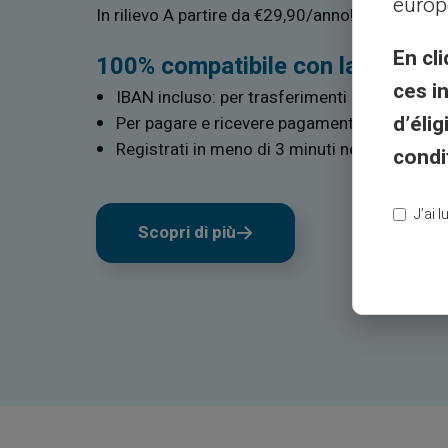
europ
In rilievo A partire da €29,90/anno!
En cli
100% compatibile con la tua ba
ces i
IBAN incluso: per trasferimenti in entrata e i
d’éli
Per pagare e ricevere pagamenti in modo se
Registrati in meno di 3 minuti netti
condi
J’ai 
Scopri di più