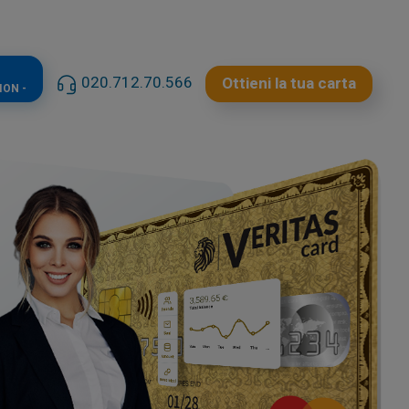
020.712.70.566
Ottieni la tua carta
ION -