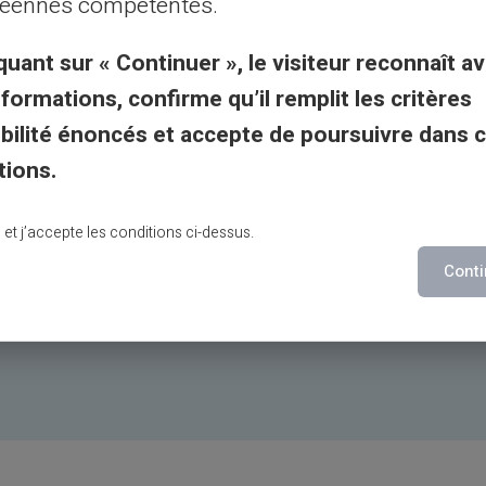
éennes compétentes.
quant sur « Continuer », le visiteur reconnaît av
nca o neobank
nformations, confirme qu’il remplit les critères
n uscita
gibilité énoncés et accepte de poursuivre dans 
mplice e veloce
tions.
lu et j’accepte les conditions ci-dessus.
Conti