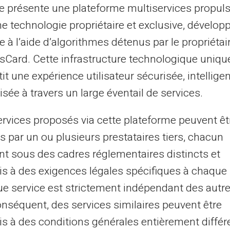
Dipendenti, professio
te présente une plateforme multiservices propul
Disoccupati, turisti
ne technologie propriétaire et exclusive, dévelop
Giovani lavoratori, di
e à l’aide d’algorithmes détenus par le propriétai
asCard. Cette infrastructure technologique uniqu
Aziende, PMI, start-
it une expérience utilisateur sécurisée, intelligen
Con o senza conto 
sée à travers un large éventail de services.
ervices proposés via cette plateforme peuvent êt
s par un ou plusieurs prestataires tiers, chacun
Scopri di più
nt sous des cadres réglementaires distincts et
s à des exigences légales spécifiques à chaque 
e service est strictement indépendant des autre
onséquent, des services similaires peuvent être
s à des conditions générales entièrement différ