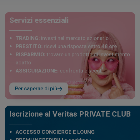
Servizi essenziali
TRADING:
investi nel mercato azionario
PRESTITO:
ricevi una risposta entro 48 ore
RISPARMIO:
trovare un prodotto di investimento
adatto
ASSICURAZIONE:
confronta e scegli
Per saperne di più
Iscrizione al Veritas PRIVATE CLUB
ACCESSO CONCIERGE E LOUNG