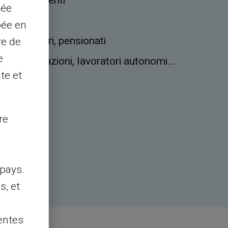
nisti, studenti
sée
pée en
vieti bancari, pensionati
re de
e
up, associazioni, lavoratori autonomi...
te et
bancario
re
pays.
s, et
entes