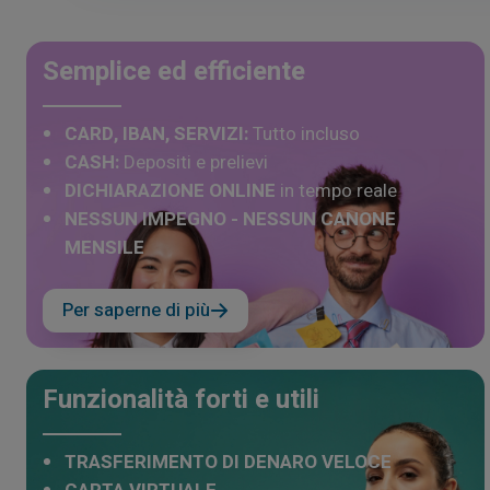
Semplice ed efficiente
CARD, IBAN, SERVIZI:
Tutto incluso
CASH:
Depositi e prelievi
DICHIARAZIONE ONLINE
in tempo reale
NESSUN IMPEGNO - NESSUN CANONE
MENSILE
Per saperne di più
Funzionalità forti e utili
TRASFERIMENTO DI DENARO VELOCE