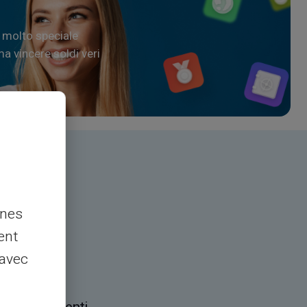
 molto speciale
a vincere soldi veri
nnes
ent
ende
 avec