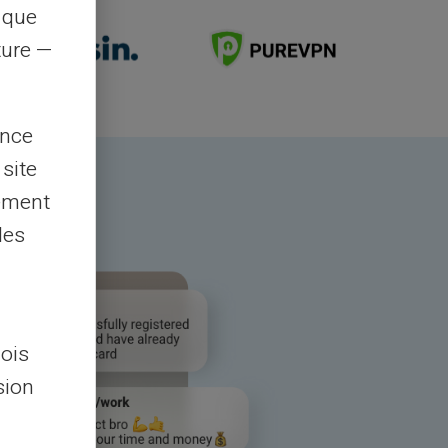
s que
rture —
ence
 site
lement
les
lois
sion