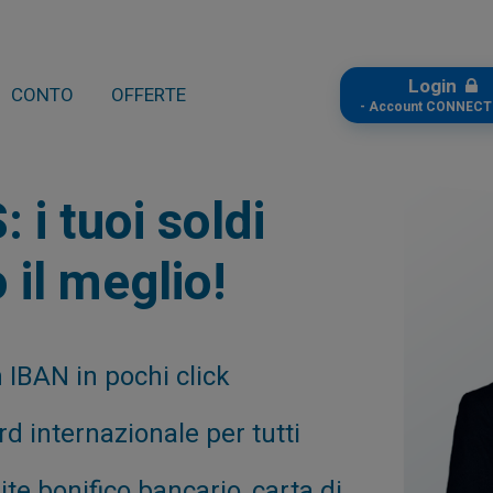
Login
CONTO
OFFERTE
- Account CONNECT
 i tuoi soldi
 il meglio!
 IBAN in pochi click
d internazionale per tutti
te bonifico bancario, carta di