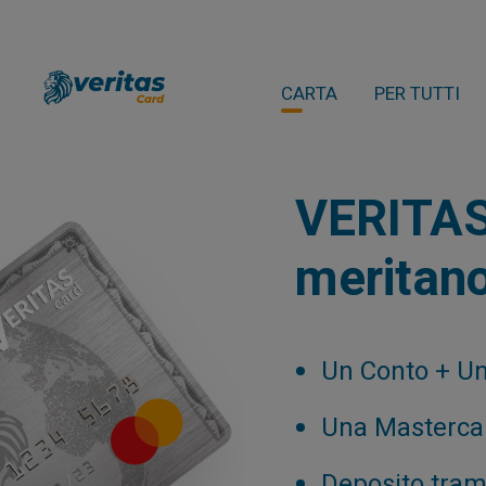
CARTA
PER TUTTI
VERITAS:
meritano
Un Conto + Un
Una Mastercar
Deposito trami