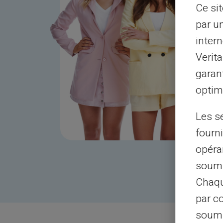
Ce si
par u
intern
Verit
garant
optimi
Les s
fourni
opéra
soumi
Chaqu
par c
soumi