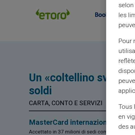
selon 
les li
peuve
Pour m
utilis
reflè
dispon
Un «coltellino svizzero
peuve
soldi
applic
CARTA, CONTO E SERVIZI
Tous 
en vig
MasterCard internazionale
des a
Accettato in 37 milioni di sedi commerciali e 