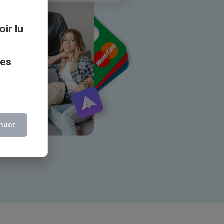
oir lu
ces
nuer