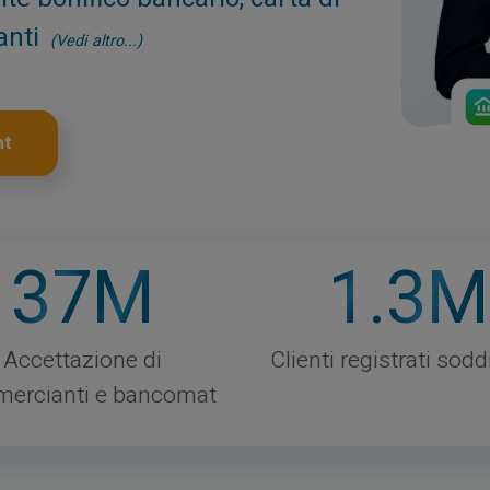
anti
(Vedi altro...)
nt
37
M
1
.3M
Accettazione di
Clienti registrati sodd
ercianti e bancomat