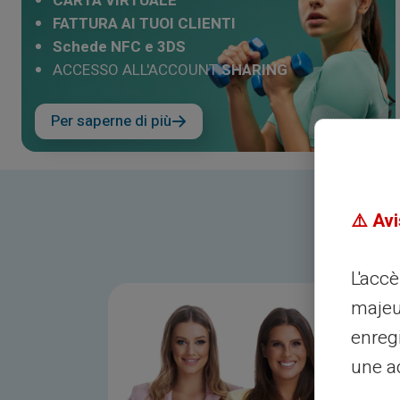
CARTA VIRTUALE
FATTURA AI TUOI CLIENTI
Schede NFC e 3DS
ACCESSO ALL'ACCOUNT
SHARING
Per saperne di più
⚠️ Avi
L'acc
majeu
enreg
une ad