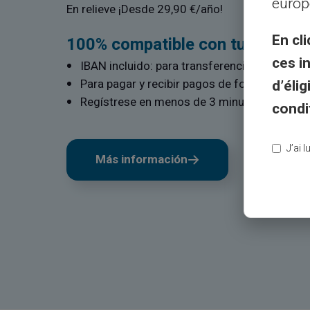
europ
En relieve ¡Desde 29,90 €/año!
En cli
100% compatible con tu banco 
ces i
IBAN incluido: para transferencias entrantes
d’éli
Para pagar y recibir pagos de forma rápida y
Regístrese en menos de 3 minutos
condi
J’ai 
Más información