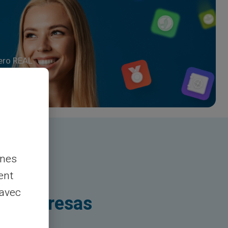
ero REAL
nnes
ent
 avec
 y empresas