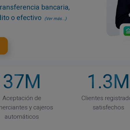
transferencia bancaria,
dito o efectivo
(Ver más...)
37
M
1
.3M
Aceptación de
Clientes registrad
erciantes y cajeros
satisfechos
automáticos