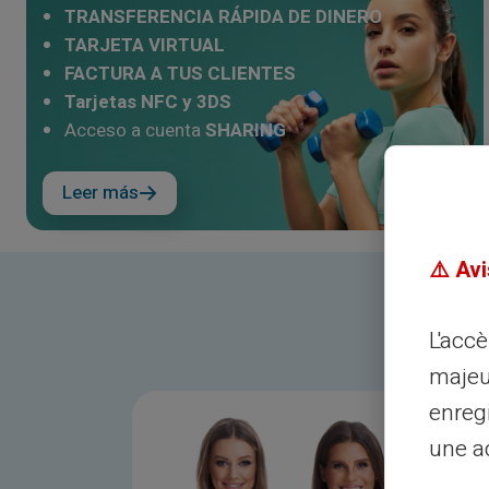
TRANSFERENCIA RÁPIDA DE DINERO
TARJETA VIRTUAL
FACTURA A TUS CLIENTES
Tarjetas NFC y 3DS
Acceso a cuenta
SHARING
Leer más
⚠️ Avi
L'acc
majeu
enreg
une ad