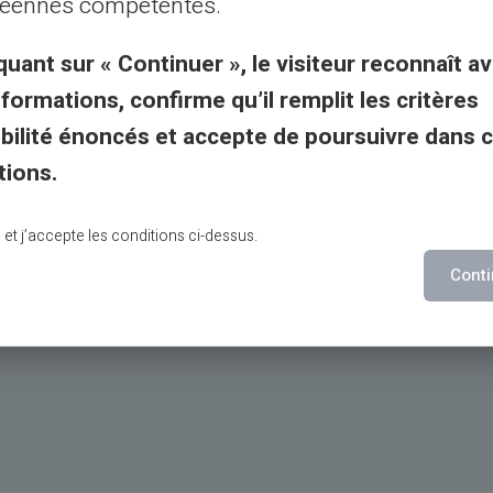
éennes compétentes.
quant sur « Continuer », le visiteur reconnaît av
o neobanco
nformations, confirme qu’il remplit les critères
 y salientes
gibilité énoncés et accepte de poursuivre dans 
 sencilla
tions.
lu et j’accepte les conditions ci-dessus.
Conti