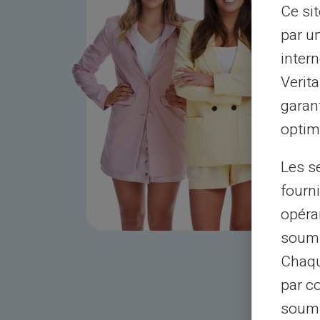
Ce si
par u
intern
Verit
garant
optimi
Les s
fourni
opéra
soumi
Chaqu
par c
soumi