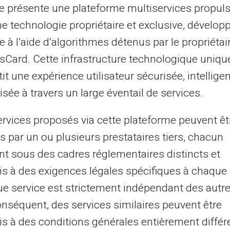
te présente une plateforme multiservices propul
Empleados, profesio
ne technologie propriétaire et exclusive, dévelop
Desempleados, turi
e à l’aide d’algorithmes détenus par le propriétai
asCard. Cette infrastructure technologique uniqu
Jóvenes trabajadores
it une expérience utilisateur sécurisée, intelligen
Empresas, pymes, st
sée à travers un large éventail de services.
Con o sin cuenta ba
ervices proposés via cette plateforme peuvent êt
s par un ou plusieurs prestataires tiers, chacun
nt sous des cadres réglementaires distincts et
Más información
s à des exigences légales spécifiques à chaque 
e service est strictement indépendant des autre
onséquent, des services similaires peuvent être
s à des conditions générales entièrement différ