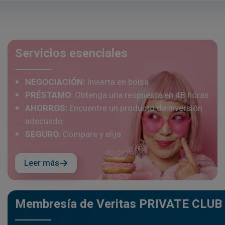
Servicios esenciales
NEGOCIACIÓN:
Invierta en bolsa
PRÉSTAMO:
Obtenga una respuesta en 48 horas
AHORROS:
Encuentre un producto de inversión
adecuado
SEGURO:
Compare y elija
Leer más
Membresía de Veritas PRIVATE CLUB