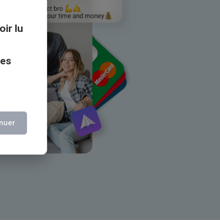
oir lu
ces
nuer