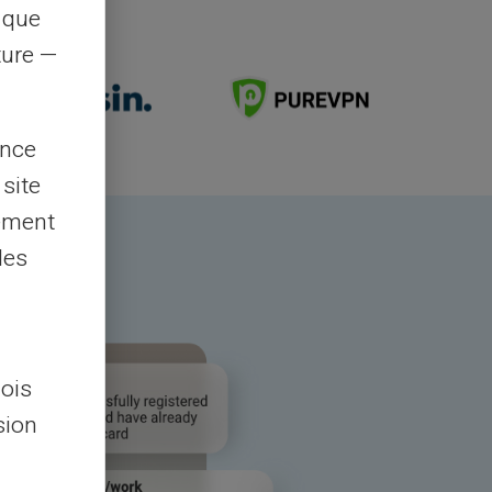
s que
rture —
ence
 site
lement
les
lois
sion