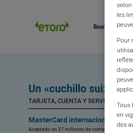
selon 
les li
peuve
Pour m
utilis
reflè
dispon
peuve
Un «cuchillo suizo» po
applic
TARJETA, CUENTA Y SERVICIOS
Tous 
en vig
MasterCard internacional
des a
Aceptado en 37 millones de comercios y caje