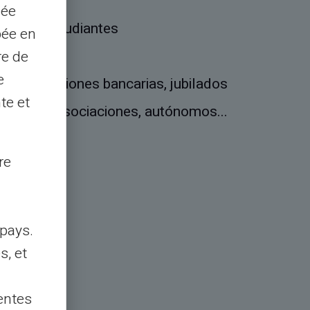
sée
nales, estudiantes
pée en
stas
re de
e
, prohibiciones bancarias, jubilados
te et
art-ups, asociaciones, autónomos...
ncaria
re
pays.
s, et
entes