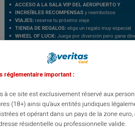
ACCESO A LA SALA VIP DEL AEROPUERTO Y
INCREÍBLES RECOMPENSAS
y reembolsos
VIAJES:
reserva tu próximo viaje
TIENDA DE REGALOS:
elige un regalo muy especial
WHEEL OF LUCK:
Juega por diversión pero gana din
Leer más
s réglementaire important :
ès à ce site est exclusivement réservé aux perso
res (18+) ainsi qu'aux entités juridiques légalem
istrées et opérant dans un pays de la zone euro,
particulares
resse résidentielle ou professionnelle valide.