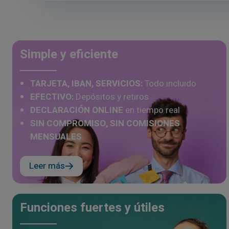
Simple y eficiente
TARJETA, IBAN, SERVICIOS:
Todo incluido
EFECTIVO:
Depósitos y retiros
DECLARACIÓN ONLINE
en tiempo real
SIN COMPROMISO, SIN COMISIONES
MENSUALES
Leer más
Funciones fuertes y útiles