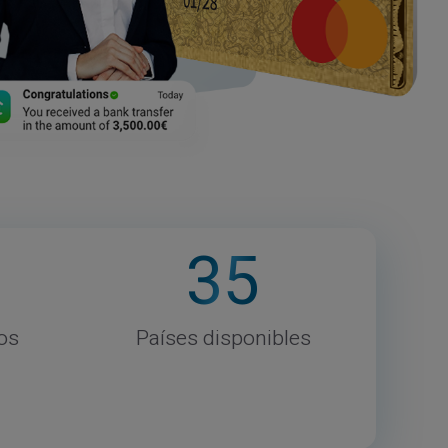
35
os
Países disponibles