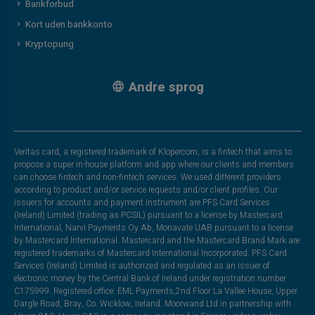
Bankforbud
Kort uden bankkonto
Kryptopung
Andre sprog
Veritas card, a registered trademark of Klopercom, is a fintech that aims to
propose a super in-house platform and app where our clients and members
can choose fintech and non-fintech services. We used different providers
according to product and/or service requests and/or client profiles. Our
issuers for accounts and payment instrument are PFS Card Services
(Ireland) Limited (trading as PCSIL) pursuant to a license by Mastercard
International, Narvi Payments Oy Ab, Monavate UAB pursuant to a license
by Mastercard International. Mastercard and the Mastercard Brand Mark are
registered trademarks of Mastercard International Incorporated. PFS Card
Services (Ireland) Limited is authorized and regulated as an issuer of
electronic money by the Central Bank of Ireland under registration number
C175999. Registered office: EML Payments,2nd Floor La Vallee House, Upper
Dargle Road, Bray, Co. Wicklow, Ireland. Moorwand Ltd in partnership with