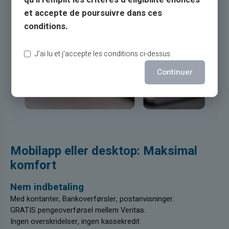
et accepte de poursuivre dans ces
conditions.
J’ai lu et j’accepte les conditions ci-dessus.
Continuer
Mobilapp eller desktop: Maksimal
komfort
Nem indbetaling
Med kontanter, Bankoverførsler, postanvisninger.
GRATIS pengeoverførsel mellem Veritas.
Ingen overskridelser, ingen kassekredit