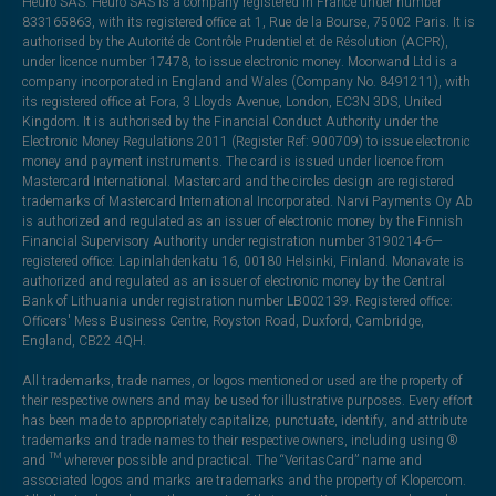
Heuro SAS. Heuro SAS is a company registered in France under number
833165863, with its registered office at 1, Rue de la Bourse, 75002 Paris. It is
authorised by the Autorité de Contrôle Prudentiel et de Résolution (ACPR),
under licence number 17478, to issue electronic money. Moorwand Ltd is a
company incorporated in England and Wales (Company No. 8491211), with
its registered office at Fora, 3 Lloyds Avenue, London, EC3N 3DS, United
Kingdom. It is authorised by the Financial Conduct Authority under the
Electronic Money Regulations 2011 (Register Ref: 900709) to issue electronic
money and payment instruments. The card is issued under licence from
Mastercard International. Mastercard and the circles design are registered
trademarks of Mastercard International Incorporated. Narvi Payments Oy Ab
is authorized and regulated as an issuer of electronic money by the Finnish
Financial Supervisory Authority under registration number 3190214-6—
registered office: Lapinlahdenkatu 16, 00180 Helsinki, Finland. Monavate is
authorized and regulated as an issuer of electronic money by the Central
Bank of Lithuania under registration number LB002139. Registered office:
Officers' Mess Business Centre, Royston Road, Duxford, Cambridge,
England, CB22 4QH.
All trademarks, trade names, or logos mentioned or used are the property of
their respective owners and may be used for illustrative purposes. Every effort
has been made to appropriately capitalize, punctuate, identify, and attribute
trademarks and trade names to their respective owners, including using ®
and ™ wherever possible and practical. The “VeritasCard” name and
associated logos and marks are trademarks and the property of Klopercom.