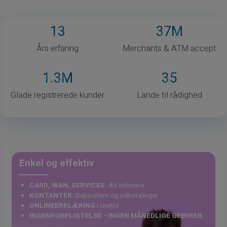
13
37
M
Års erfaring
Merchants & ATM accept
1
.3M
35
Glade registrerede kunder
Lande til rådighed
Enkel og effektiv
CARD, IBAN, SERVICES:
Alt inklusive
KONTANTER:
Depositum og udbetalinger
ONLINEERKLÆRING
i realtid
INGENFORPLIGTELSE - INGEN MÅNEDLIGE GEBYRER