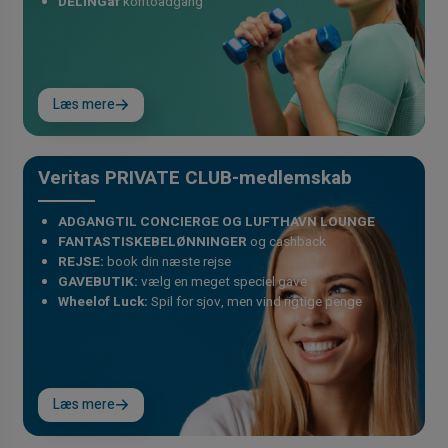
DELINGaf
kontoadgang
Læs mere
Veritas PRIVATE CLUB-medlemskab
ADGANGTIL CONCIERGE OG LUFTHAVN LOUNGE
FANTASTISKEBELØNNINGER
og cashback
REJSE:
book din næste rejse
GAVEBUTIK:
vælg en meget speciel gave
Wheelof Luck:
Spil for sjov, men vind rigtige penge
Læs mere