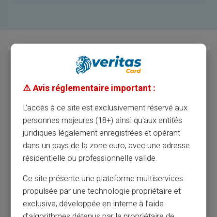
⚠️ Avis réglementaire important :
VERITAS CARD CLUB
L'accès à ce site est exclusivement réservé aux
BLIV MEDLEM AF OS FOR AT OPDAGE
personnes majeures (18+) ainsi qu'aux entités
FANTASTISKE
juridiques légalement enregistrées et opérant
dans un pays de la zone euro, avec une adresse
résidentielle ou professionnelle valide.
Åbn din konto
Ce site présente une plateforme multiservices
propulsée par une technologie propriétaire et
exclusive, développée en interne à l’aide
d’algorithmes détenus par le propriétaire de