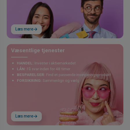
Læs mere
Væsentlige tjenester
HANDEL:
Invester i aktiemarkedet
LÅN:
Få svar inden for 48 timer
BESPARELSER:
Find et passende investeringsprodukt
FORSIKRING:
Sammenlign og vælg
Læs mere