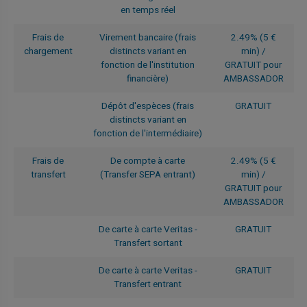
en temps réel
Frais de
Virement bancaire (frais
2.49% (5 €
chargement
distincts variant en
min) /
fonction de l'institution
GRATUIT pour
financière)
AMBASSADOR
Dépôt d'espèces (frais
GRATUIT
distincts variant en
fonction de l'intermédiaire)
Frais de
De compte à carte
2.49% (5 €
transfert
(Transfer SEPA entrant)
min) /
GRATUIT pour
AMBASSADOR
De carte à carte Veritas -
GRATUIT
Transfert sortant
De carte à carte Veritas -
GRATUIT
Transfert entrant