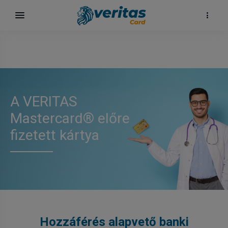
A VERITAS
Mastercard® előre
fizetett kártya
Hozzáférés alapvető banki