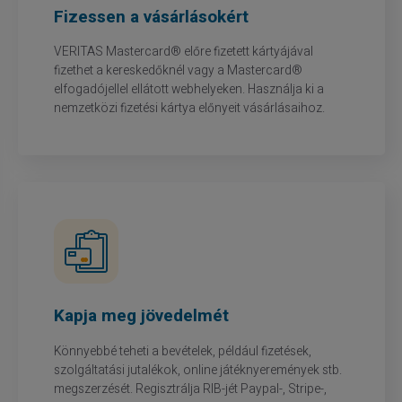
Fizessen a vásárlásokért
VERITAS Mastercard® előre fizetett kártyájával
fizethet a kereskedőknél vagy a Mastercard®
elfogadójellel ellátott webhelyeken. Használja ki a
nemzetközi fizetési kártya előnyeit vásárlásaihoz.
Kapja meg jövedelmét
Könnyebbé teheti a bevételek, például fizetések,
szolgáltatási jutalékok, online játéknyeremények stb.
megszerzését. Regisztrálja RIB-jét Paypal-, Stripe-,