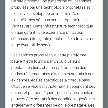
Ce site présente une plateforme multiservices
Les cartes prépayées rechargeables sans compte sont
propulsée par une technologie propriétaire et
souvent accompagnées d'une plateforme en ligne où les
utilisateurs peuvent gérer leurs fonds, vérifier leur solde et
exclusive, développée en interne à l’aide
consulter l'historique des transactions.
d’algorithmes détenus par le propriétaire de
VeritasCard. Cette infrastructure technologique
Comment obtenir une carte prépayée ?
unique garantit une expérience utilisateur
sécurisée, intelligente et optimisée à travers un
large éventail de services.
L’obtention d’une carte prépayée, telle que la
carte Veritas
,
est un processus généralement simple et intuitif. Avec l’essor
Les services proposés via cette plateforme
du numérique, l’acquisition de cette offre bancaire peut
se
peuvent être fournis par un ou plusieurs
faire en ligne,
ce qui simplifie grandement les démarches.
Pour obtenir votre carte prépayée Veritas,si vous utilisez un
prestataires tiers, chacun opérant sous des
ordinateur, il suffit de cliquer sur le bouton "Obtenir votre
cadres réglementaires distincts et soumis à des
carte" qui se trouve en haut à droite de l’écran. Si vous utilisez
exigences légales spécifiques à chaque pays.
un appareil mobile, vous devrez d’abord cliquer sur les trois
Chaque service est strictement indépendant des
points en haut à droite de l’écran, puis sélectionner l’option
autres, et par conséquent, des services similaires
"Obtenir votre carte". Vous serez ensuite guidé à travers les
étapes nécessaires pour compléter votre demande. Ce
peuvent être soumis à des conditions générales
processus inclut la fourniture de certaines pièces
entièrement différentes selon le prestataire. Les