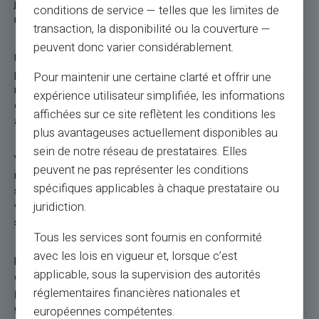
justificatives, comme une preuve d’identité et une preuve de
conditions de service — telles que les limites de
résidence.
transaction, la disponibilité ou la couverture —
peuvent donc varier considérablement.
Une fois que vous avez votre
carte prépayée Veritas,
vous
pouvez la recharger par virement ou en espèces chez l’un des
Pour maintenir une certaine clarté et offrir une
nombreux partenaires de l’entreprise. Elle est alors prête à
expérience utilisateur simplifiée, les informations
être utilisée pour le retrait d’argent aux distributeurs
affichées sur ce site reflètent les conditions les
automatiques ou pour le paiement en ligne et en magasin.
plus avantageuses actuellement disponibles au
sein de notre réseau de prestataires. Elles
Vous pouvez également recharger votre carte depuis
peuvent ne pas représenter les conditions
n’importe quelle
agence bancaire
ou
bureau de poste.
Il
spécifiques applicables à chaque prestataire ou
suffit de communiquer les coordonnées bancaires (RIB) de
juridiction.
votre carte prépayée VERITAS Mastercard® pour réaliser un
simple virement.
Tous les services sont fournis en conformité
avec les lois en vigueur et, lorsque c’est
Dès que votre carte est activée, vous obtenez les
applicable, sous la supervision des autorités
coordonnées bancaires correspondant à votre carte
réglementaires financières nationales et
prépayée VERITAS Mastercard®
(RIB, code banque, code
guichet etc...), tout comme pour un compte bancaire
européennes compétentes.