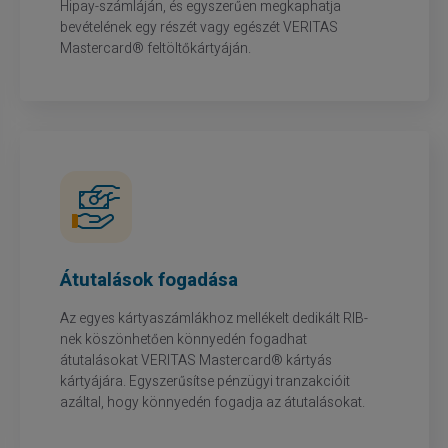
Hipay-számláján, és egyszerűen megkaphatja
bevételének egy részét vagy egészét VERITAS
Mastercard® feltöltőkártyáján.
Átutalások fogadása
Az egyes kártyaszámlákhoz mellékelt dedikált RIB-
nek köszönhetően könnyedén fogadhat
átutalásokat VERITAS Mastercard® kártyás
kártyájára. Egyszerűsítse pénzügyi tranzakcióit
azáltal, hogy könnyedén fogadja az átutalásokat.