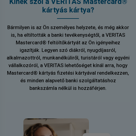
Kinek szól a VERITAS Mastercard®
kártyás kártya?
Bármilyen is az Ön személyes helyzete, és még akkor
is, ha eltiltották a banki tevékenységtől, a VERITAS
Mastercard® feltöltőkártyát az Ön igényeihez
igazítják. Legyen szó diákról, nyugdíjasról,
alkalmazottról, munkanélküliről, turistáról vagy egyéni
vállalkozóról, a VERITAS lehetőséget kínál arra, hogy
Mastercard® kártyás fizetési kártyával rendelkezzen,
és minden alapvető banki szolgáltatáshoz
bankszámla nélkül is hozzáférjen.