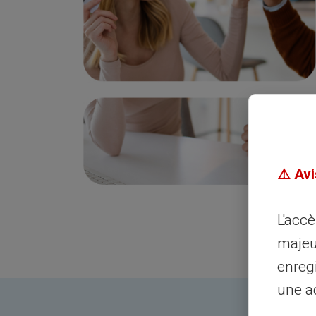
⚠️ Avi
L'acc
majeu
enreg
une ad