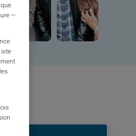
s que
rture —
ence
 site
lement
les
lois
sion