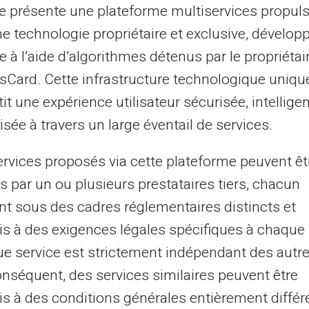
Överför pengar till flera
te présente une plateforme multiservices propul
ne technologie propriétaire et exclusive, dévelop
mottagare
e à l’aide d’algorithmes détenus par le propriétai
asCard. Cette infrastructure technologique uniqu
it une expérience utilisateur sécurisée, intelligen
sée à travers un large éventail de services.
ervices proposés via cette plateforme peuvent êt
s par un ou plusieurs prestataires tiers, chacun
kkonton i världen mellan alla
Varje VER
nt sous des cadres réglementaires distincts et
VERITAS Mastercard ®
möjligt at
s à des exigences légales spécifiques à chaque 
andra fö
e service est strictement indépendant des autre
förbetald
onséquent, des services similaires peuvent être
s à des conditions générales entièrement différ