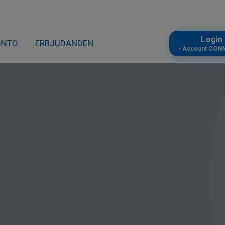
Logi
ONTO
ERBJUDANDEN
- Account CON