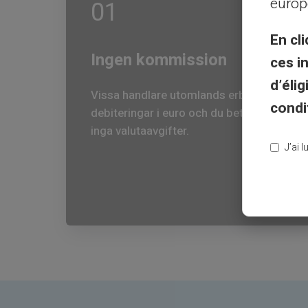
europ
01
En cli
Ingen kommission
ces i
d’éli
Vissa handlare utomlands erbjuder
condi
debiteringar i euro och du betalar
inga valutaavgifter.
J’ai 