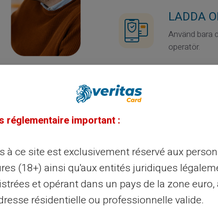
LADDA O
Använd bara di
operatör.
FRÅN EN
Använd inköps
dina kortuppgi
s réglementaire important :
betalning. Se 
ès à ce site est exclusivement réservé aux perso
res (18+) ainsi qu'aux entités juridiques légalem
istrées et opérant dans un pays de la zone euro,
resse résidentielle ou professionnelle valide.