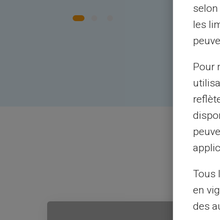
selon 
les li
peuve
Pour m
utilis
reflè
dispon
peuve
applic
Tous 
en vig
des a