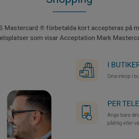
 Mastercard ® förbetalda kort accepteras på mi
elsplatser som visar Acceptation Mark Masterc
I BUTIKE
Dina inköp i b
PER TEL
Ange bara dina
pålitlig eller v