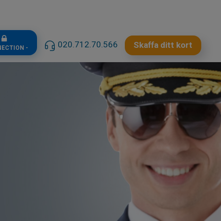
n
020.712.70.566
Skaffa ditt kort
NECTION -