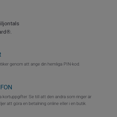
ljontals
ard®.
R
utiker genom att ange din hemliga PIN-kod.
EFON
 kortuppgifter. Se till att den andra som ringer är
äljer att göra en betalning online eller i en butik.