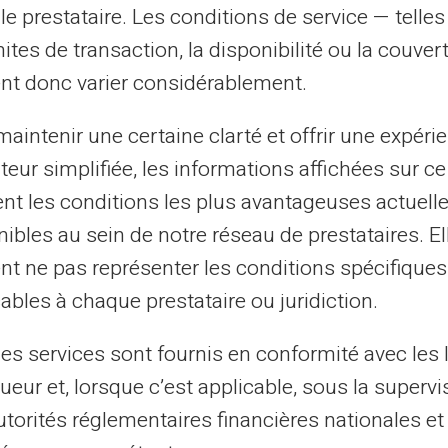
le prestataire. Les conditions de service — telle
mites de transaction, la disponibilité ou la couve
nt donc varier considérablement.
aintenir une certaine clarté et offrir une expéri
ateur simplifiée, les informations affichées sur ce
tent les conditions les plus avantageuses actuel
ibles au sein de notre réseau de prestataires. El
nt ne pas représenter les conditions spécifiques
ables à chaque prestataire ou juridiction.
Spara på valutavgifterna
les services sont fournis en conformité avec les 
ueur et, lorsque c’est applicable, sous la supervi
utorités réglementaires financières nationales et