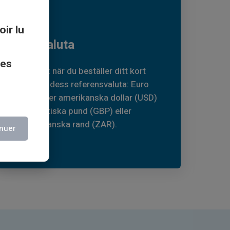
03
oir lu
Välj valuta
ces
Vad mer: när du beställer ditt kort
väljer du dess referensvaluta: Euro
(EUR) eller amerikanska dollar (USD)
eller brittiska pund (GBP) eller
sydafrikanska rand (ZAR).
nuer