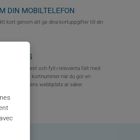
M DIN MOBILTELEFON
tt kort genom att ge dina kortuppgifter till din
 KATALOG
orderformuläret och fyll i relevanta fält med
fter. Ange ditt kortnummer när du gör en
till att handlarens webbplats är säker.
nnes
ent
 avec