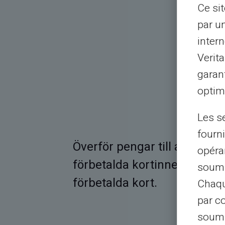
Ce si
par u
intern
Verit
garant
optimi
Les s
fourni
 som på
Överför pengar till alla ban
opéra
direkt.
förbetalda kortinnehavare 
soumi
na vänner
förbetalda kort.
Chaqu
par c
soumi