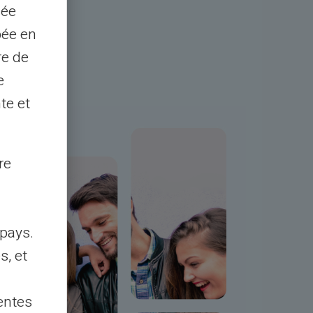
sée
pée en
re de
e
te et
re
ITAS Mastercard® förbetalda kort gör det
t skicka och ta emot pengar till och från a
pays.
rbetalda kortinnehavare VERITAS Masterc
s, et
a kort.
entes