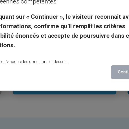
éennes compétentes.
02
quant sur « Continuer », le visiteur reconnaît av
Inga dåliga
nformations, confirme qu’il remplit les critères
överraskningar
gibilité énoncés et accepte de poursuivre dans 
tions.
Inga fler dåliga överraskningar när du
kommer tillbaka från semestern. Dina
lu et j’accepte les conditions ci-dessus.
valutakursavgifter är: 1.99%, och det
Conti
är det.