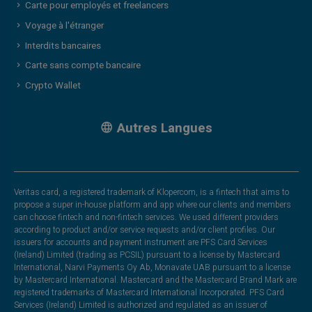
Carte pour employés et freelancers
Voyage à l'étranger
Interdits bancaires
Carte sans compte bancaire
Crypto Wallet
Autres Langues
Veritas card, a registered trademark of Klopercom, is a fintech that aims to
propose a super in-house platform and app where our clients and members
can choose fintech and non-fintech services. We used different providers
according to product and/or service requests and/or client profiles. Our
issuers for accounts and payment instrument are PFS Card Services
(Ireland) Limited (trading as PCSIL) pursuant to a license by Mastercard
International, Narvi Payments Oy Ab, Monavate UAB pursuant to a license
by Mastercard International. Mastercard and the Mastercard Brand Mark are
registered trademarks of Mastercard International Incorporated. PFS Card
Services (Ireland) Limited is authorized and regulated as an issuer of