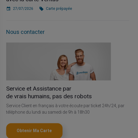
27/07/2026
Carte prépayée
Nous contacter
Service et Assistance par
de vrais humains, pas des robots
Service Client en français à votre écoute par ticket 24h/24, par
téléphone du lundi au samedi de 9h à 18h30
Obtenir Ma Carte