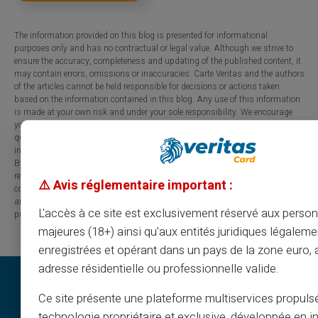
The information provided on this blog is presented for informational
purposes only and has no contractual or legal value. Although we strive to
ensure the accuracy, completeness and updating of the published content, it
may contain errors, omissions or inaccuracies. Carte Veritas and the authors
of the articles cannot be held responsible for decisions or actions taken
based on the information contained in this blog. Any use of this information
is made at your own risk and under your sole responsibility. We encourage
you to consult a qualified professional or an expert for any important
question or decision relating to the subjects discussed. In addition, the
information presented on this site may be modified or updated without notice.
By visiting this blog, you agree that Carte Veritas and its partners are
released from any liability concerning losses, direct or indirect damages, or
⚠️ Avis réglementaire important :
consequences arising from the use of the contents of this site, whether they
are linked to errors, omissions or the interpretation of the information
L'accès à ce site est exclusivement réservé aux perso
published.
majeures (18+) ainsi qu'aux entités juridiques légaleme
enregistrées et opérant dans un pays de la zone euro,
adresse résidentielle ou professionnelle valide.
Ce site présente une plateforme multiservices propuls
technologie propriétaire et exclusive, développée en i