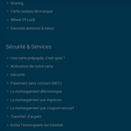
Sharing
Carte cadeau de marque
Wheel Of Luck
Services annexes & news
Sécurité & Services
Une carte prépayée, c’est quoi ?
Activation de votre carte
Sécurité
Paiement sans contact (NFC)
Le rechargement éléctronique
Le rechargement par espèces
Le rechargement par coupon neosurf
Transfert d'argent
Eviter l’escroquerie sur Internet