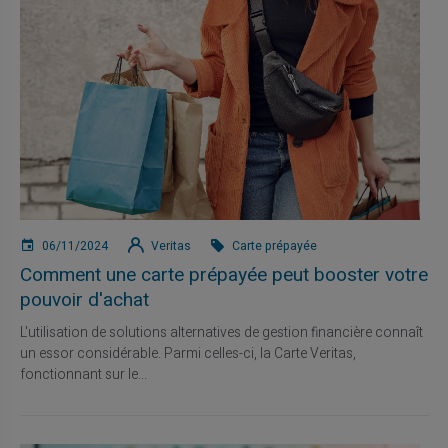
06/11/2024
Veritas
Carte prépayée
Comment une carte prépayée peut booster votre
pouvoir d'achat
L'utilisation de solutions alternatives de gestion financière connaît
un essor considérable. Parmi celles-ci, la Carte Veritas,
fonctionnant sur le...