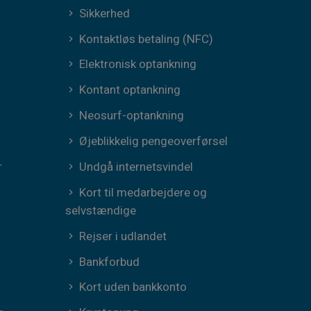
Sikkerhed
Kontaktløs betaling (NFC)
Elektronisk optankning
Kontant optankning
Neosurf-optankning
Øjeblikkelig pengeoverførsel
r
Undgå internetsvindel
Kort til medarbejdere og
selvstændige
Rejser i udlandet
Bankforbud
Kort uden bankkonto