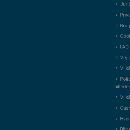
Juri
Priva
Brug
Cook
FAQ
Vejl
Vilk
Poli
billede
Vilk
Cash
Hvem
Bliv 