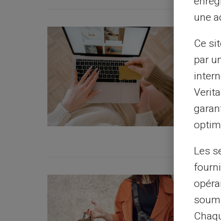
enreg
une ad
Ce si
Dé
par u
et
intern
ré
Verit
garant
La 
pou
optimi
de 
Les s
fourni
opéra
Co
soumi
Chaqu
bo