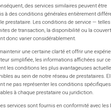
onséquent, des services similaires peuvent être
ilisation de solutions alternatives de gestion financière
s à des conditions générales entièrement différ
naît un essor considérable. Parmi celles-ci, la Carte
tas, fonctionnant sur le...
le prestataire. Les conditions de service — telle
mites de transaction, la disponibilité ou la couve
nt donc varier considérablement.
05/11/2024
Veritas
Carte prépayée
aintenir une certaine clarté et offrir une expéri
mment simplifier vos paiements en
ateur simplifiée, les informations affichées sur ce
gne avec une carte prépayée
tent les conditions les plus avantageuses actuel
ibles au sein de notre réseau de prestataires. El
vous cherchez des alternatives pour effectuer des
ements bancaires en ligne sans compte traditionnel, la
nt ne pas représenter les conditions spécifiques
te prépayée pour paiements en lig...
ables à chaque prestataire ou juridiction.
les services sont fournis en conformité avec les 