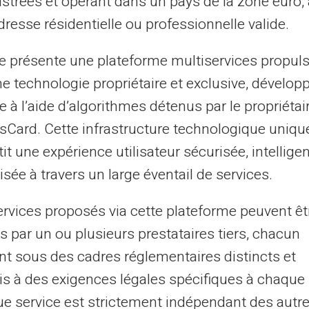
istrées et opérant dans un pays de la zone euro,
resse résidentielle ou professionnelle valide.
07/11/2024
Veritas
Carte prépayée
te présente une plateforme multiservices propul
couvrez comment la carte prépayée
ne technologie propriétaire et exclusive, dévelop
 sécurité des achats en ligne
e à l’aide d’algorithmes détenus par le propriétai
volutionnent vos transactions
asCard. Cette infrastructure technologique uniqu
it une expérience utilisateur sécurisée, intelligen
carte prépayée est devenue un outil incontournable
r sécuriser les transactions en ligne. Avec les méthodes
sée à travers un large éventail de services.
paiement numérique actuelle, u...
ervices proposés via cette plateforme peuvent êt
s par un ou plusieurs prestataires tiers, chacun
06/11/2024
Veritas
Carte prépayée
nt sous des cadres réglementaires distincts et
mment une carte prépayée peut
s à des exigences légales spécifiques à chaque 
e service est strictement indépendant des autre
oster votre pouvoir d'achat