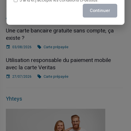
J’ai lu et j’accepte les conditions ci-dessus.
Continuer
Articles récents
Une carte bancaire gratuite sans compte, ça
existe ?
03/08/2026
Carte prépayée
Utilisation responsable du paiement mobile
avec la carte Veritas
27/07/2026
Carte prépayée
Yhteys