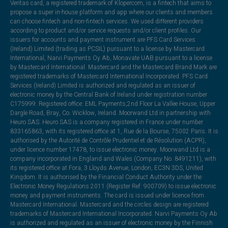
Veritas card, a registered trademark of Klopercom, is a fintech that aims to
propose a super in-house platform and app where our clients and members
can choose fintech and non-fintech services. We used different providers
according to product and/or service requests and/or client profiles. Our
issuers for accounts and payment instrument are PFS Card Services
(Ireland) Limited (trading as PCSIL) pursuant to a license by Mastercard
International, Narvi Payments Oy Ab, Monavate UAB pursuant to a license
by Mastercard International. Mastercard and the Mastercard Brand Mark are
registered trademarks of Mastercard International Incorporated. PFS Card
Services (Ireland) Limited is authorized and regulated as an issuer of
electronic money by the Central Bank of Ireland under registration number
C175999. Registered office: EML Payments,2nd Floor La Vallee House, Upper
Dargle Road, Bray, Co. Wicklow, Ireland. Moorwand Ltd in partnership with
Heuro SAS. Heuro SAS is a company registered in France under number
833165863, with its registered office at 1, Rue de la Bourse, 75002 Paris. It is
authorised by the Autorité de Contrôle Prudentiel et de Résolution (ACPR),
under licence number 17478, to issue electronic money. Moorwand Ltd is a
company incorporated in England and Wales (Company No. 8491211), with
its registered office at Fora, 3 Lloyds Avenue, London, EC3N 3DS, United
Kingdom. It is authorised by the Financial Conduct Authority under the
Electronic Money Regulations 2011 (Register Ref: 900709) to issue electronic
money and payment instruments. The card is issued under licence from
Mastercard International. Mastercard and the circles design are registered
trademarks of Mastercard International Incorporated. Narvi Payments Oy Ab
is authorized and regulated as an issuer of electronic money by the Finnish