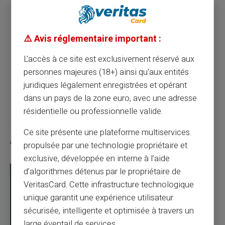
Article précédent
⚠️ Avis réglementaire important :
Les avantages des cartes prépayées dans
les paiements sans contact
L'accès à ce site est exclusivement réservé aux
personnes majeures (18+) ainsi qu'aux entités
juridiques légalement enregistrées et opérant
Article suivant
dans un pays de la zone euro, avec une adresse
résidentielle ou professionnelle valide.
Ce site présente une plateforme multiservices
Articles similaires
propulsée par une technologie propriétaire et
exclusive, développée en interne à l’aide
d’algorithmes détenus par le propriétaire de
VeritasCard. Cette infrastructure technologique
unique garantit une expérience utilisateur
sécurisée, intelligente et optimisée à travers un
large éventail de services.