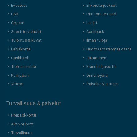
Evästeet
Erikoistarjoukset
UKK
Print on demand
Oppaat
Lahjat
Suosittelu-ehdot
Cashback
Tulostus & kuvat
Ilman tuloja
Lahjakortit
Huomaamattomat ostot
Cashback
Jakaminen
Tietoa meistä
Brändilahjakortti
Kumppani
Onnenpyörä
Yhteys
Palvelut & uutiset
Turvallisuus & palvelut
Prepaid-kortti
Aktivoi kortti
Turvallisuus