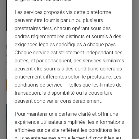
Les services proposés via cette plateforme
peuvent être fournis par un ou plusieurs
prestataires tiers, chacun opérant sous des
cadres réglementaires distincts et soumis à des
03/08/2026
Veritas
Carte prépayée
exigences légales spécifiques à chaque pays.
Une carte bancaire gratuite sans compte, ça
Chaque service est strictement indépendant des
existe ?
autres, et par conséquent, des services similaires
Vous avez tapé cette recherche parce que votre banque vous
peuvent être soumis à des conditions générales
facture 50 € par an pour une carte que vo...
entièrement différentes selon le prestataire. Les
conditions de service — telles que les limites de
Lire la suite
transaction, la disponibilité ou la couverture —
peuvent donc varier considérablement.
Pour maintenir une certaine clarté et offrir une
expérience utilisateur simplifiée, les informations
affichées sur ce site reflètent les conditions les
plus avantageuses actuellement disponibles au