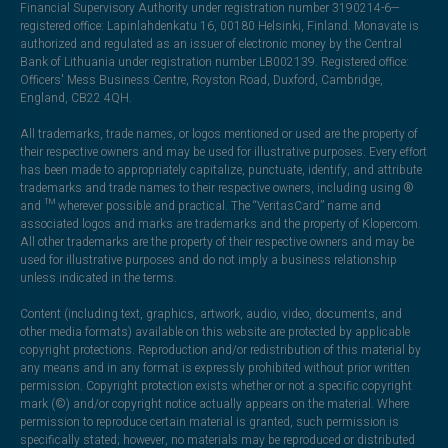
Financial Supervisory Authority under registration number 3190214-6—
registered office: Lapinlahdenkatu 16, 00180 Helsinki, Finland. Monavate is
authorized and regulated as an issuer of electronic money by the Central
Bank of Lithuania under registration number LB002139. Registered office:
Officers' Mess Business Centre, Royston Road, Duxford, Cambridge,
England, CB22 4QH.
All trademarks, trade names, or logos mentioned or used are the property of
their respective owners and may be used for illustrative purposes. Every effort
has been made to appropriately capitalize, punctuate, identify, and attribute
trademarks and trade names to their respective owners, including using ®
and ™ wherever possible and practical. The “VeritasCard” name and
associated logos and marks are trademarks and the property of Klopercom.
All other trademarks are the property of their respective owners and may be
used for illustrative purposes and do not imply a business relationship
unless indicated in the terms.
Content (including text, graphics, artwork, audio, video, documents, and
other media formats) available on this website are protected by applicable
copyright protections. Reproduction and/or redistribution of this material by
any means and in any format is expressly prohibited without prior written
permission. Copyright protection exists whether or not a specific copyright
mark (©) and/or copyright notice actually appears on the material. Where
permission to reproduce certain material is granted, such permission is
specifically stated; however, no materials may be reproduced or distributed