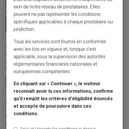
sein de notre réseau de prestataires. Elles
peuvent ne pas représenter les conditions
spécifiques applicables à chaque prestataire ou
juridiction.
27/07/2026
Veritas
Carte prépayée
Tous les services sont fournis en conformité
Utilisation responsable du paiement mobile avec
avec les lois en vigueur et, lorsque c’est
la carte Veritas
applicable, sous la supervision des autorités
Le paiement mobile s'est imposé dans les habitudes quotidiennes,
réglementaires financières nationales et
mais il appelle des réflexes pour é...
européennes compétentes.
Lire la suite
En cliquant sur « Continuer », le visiteur
reconnaît avoir lu ces informations, confirme
qu’il remplit les critères d’éligibilité énoncés
Catégories
et accepte de poursuivre dans ces
conditions.
Carte prépayée
Escroquerie