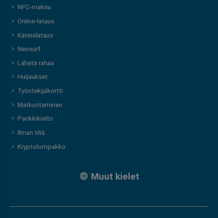
NFC-maksu
Online-lataus
Käteislataus
Neosurf
Lähetä rahaa
Huijaukset
Työntekijäkortti
Matkustaminen
Pankkikielto
Ilman tiliä
Kryptolompakko
Muut kielet