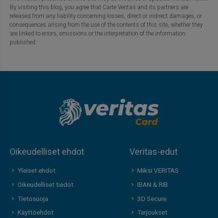
By visiting this blog, you agree that Carte Veritas and its partners are
released from any liability concerning losses, direct or indirect damages, or
consequences arising from the use of the contents of this site, whether they
are linked to errors, omissions or the interpretation of the information
published.
Oikeudelliset ehdot
Veritas-edut
Yleiset ehdot
Miksi VERITAS
Oikeudelliset tiedot
IBAN & RIB
Tietosuoja
3D Secure
Käyttöehdot
Tarjoukset