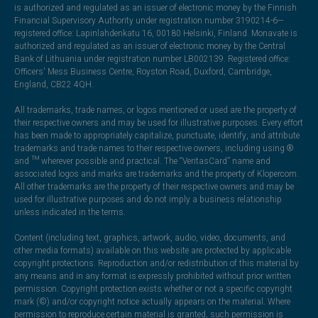
is authorized and regulated as an issuer of electronic money by the Finnish
Financial Supervisory Authority under registration number 3190214-6—
registered office: Lapinlahdenkatu 16, 00180 Helsinki, Finland. Monavate is
authorized and regulated as an issuer of electronic money by the Central
Bank of Lithuania under registration number LB002139. Registered office:
Officers' Mess Business Centre, Royston Road, Duxford, Cambridge,
England, CB22 4QH.
All trademarks, trade names, or logos mentioned or used are the property of
their respective owners and may be used for illustrative purposes. Every effort
has been made to appropriately capitalize, punctuate, identify, and attribute
trademarks and trade names to their respective owners, including using ®
and ™ wherever possible and practical. The “VeritasCard” name and
associated logos and marks are trademarks and the property of Klopercom.
All other trademarks are the property of their respective owners and may be
used for illustrative purposes and do not imply a business relationship
unless indicated in the terms.
Content (including text, graphics, artwork, audio, video, documents, and
other media formats) available on this website are protected by applicable
copyright protections. Reproduction and/or redistribution of this material by
any means and in any format is expressly prohibited without prior written
permission. Copyright protection exists whether or not a specific copyright
mark (©) and/or copyright notice actually appears on the material. Where
permission to reproduce certain material is granted, such permission is