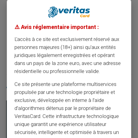
Article précédent
Les avantages des cartes prépayées dans
⚠️ Avis réglementaire important :
les paiements sans contact
L'accès à ce site est exclusivement réservé aux
personnes majeures (18+) ainsi qu'aux entités
Article suivant
juridiques légalement enregistrées et opérant
dans un pays de la zone euro, avec une adresse
résidentielle ou professionnelle valide.
Ce site présente une plateforme multiservices
Articles similaires
propulsée par une technologie propriétaire et
exclusive, développée en interne à l’aide
d’algorithmes détenus par le propriétaire de
VeritasCard. Cette infrastructure technologique
unique garantit une expérience utilisateur
sécurisée, intelligente et optimisée à travers un