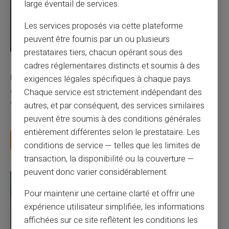
large éventail de services.
Les services proposés via cette plateforme
peuvent être fournis par un ou plusieurs
prestataires tiers, chacun opérant sous des
03/08/2026
Veritas
Carte prépayée
cadres réglementaires distincts et soumis à des
Une carte bancaire gratuite sans compte, ça
exigences légales spécifiques à chaque pays.
existe ?
Chaque service est strictement indépendant des
autres, et par conséquent, des services similaires
Vous avez tapé cette recherche parce que votre banque vous
facture 50 € par an pour une carte que vo...
peuvent être soumis à des conditions générales
entièrement différentes selon le prestataire. Les
Lire la suite
conditions de service — telles que les limites de
transaction, la disponibilité ou la couverture —
peuvent donc varier considérablement.
Pour maintenir une certaine clarté et offrir une
expérience utilisateur simplifiée, les informations
affichées sur ce site reflètent les conditions les