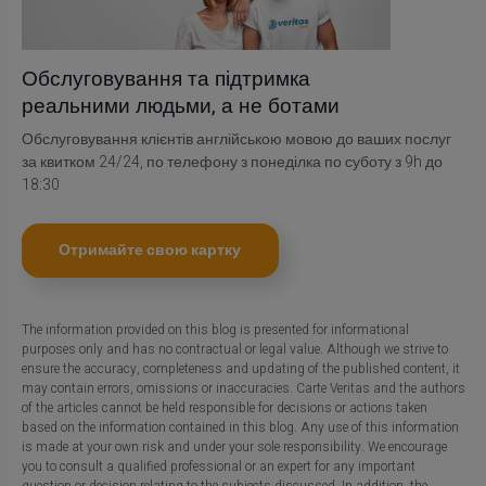
Обслуговування та підтримка
реальними людьми, а не ботами
Обслуговування клієнтів англійською мовою до ваших послуг
за квитком 24/24, по телефону з понеділка по суботу з 9h до
18:30
Отримайте свою картку
The information provided on this blog is presented for informational
purposes only and has no contractual or legal value. Although we strive to
ensure the accuracy, completeness and updating of the published content, it
may contain errors, omissions or inaccuracies. Carte Veritas and the authors
of the articles cannot be held responsible for decisions or actions taken
based on the information contained in this blog. Any use of this information
is made at your own risk and under your sole responsibility. We encourage
you to consult a qualified professional or an expert for any important