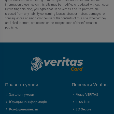
question or decision relating to the subjects discussed. In addition, the
information presented on this site may be modified or updated without notice.
By visiting this blog, you agree that Carte Veritas and its partners are
released from any liability concerning losses, direct or indirect damages, or
consequences arising from the use of the contents of this site, whether they
are linked to errors, omissions or the interpretation of the information
published.
Право та умови
Переваги Veritas
Загальні умови
Чому VERITAS
Юридична інформація
IBAN і RIB
Конфіденційність
3D Secure