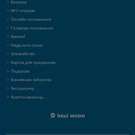
Безпека
NFC-платежі
Онлайн-поповнення
Готівкове поповнення
Neosurf
Надіслати гроші
Шахрайство
Картка для працівників
Подорожі
Банківська заборона
Без рахунку
Криптогаманець
Інші мови