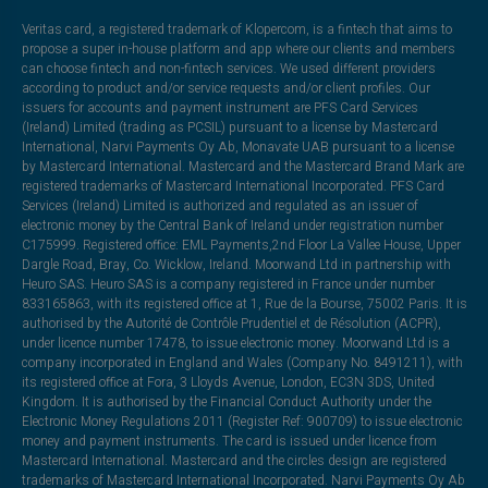
Veritas card, a registered trademark of Klopercom, is a fintech that aims to
propose a super in-house platform and app where our clients and members
can choose fintech and non-fintech services. We used different providers
according to product and/or service requests and/or client profiles. Our
issuers for accounts and payment instrument are PFS Card Services
(Ireland) Limited (trading as PCSIL) pursuant to a license by Mastercard
International, Narvi Payments Oy Ab, Monavate UAB pursuant to a license
by Mastercard International. Mastercard and the Mastercard Brand Mark are
registered trademarks of Mastercard International Incorporated. PFS Card
Services (Ireland) Limited is authorized and regulated as an issuer of
electronic money by the Central Bank of Ireland under registration number
C175999. Registered office: EML Payments,2nd Floor La Vallee House, Upper
Dargle Road, Bray, Co. Wicklow, Ireland. Moorwand Ltd in partnership with
Heuro SAS. Heuro SAS is a company registered in France under number
833165863, with its registered office at 1, Rue de la Bourse, 75002 Paris. It is
authorised by the Autorité de Contrôle Prudentiel et de Résolution (ACPR),
under licence number 17478, to issue electronic money. Moorwand Ltd is a
company incorporated in England and Wales (Company No. 8491211), with
its registered office at Fora, 3 Lloyds Avenue, London, EC3N 3DS, United
Kingdom. It is authorised by the Financial Conduct Authority under the
Electronic Money Regulations 2011 (Register Ref: 900709) to issue electronic
money and payment instruments. The card is issued under licence from
Mastercard International. Mastercard and the circles design are registered
trademarks of Mastercard International Incorporated. Narvi Payments Oy Ab