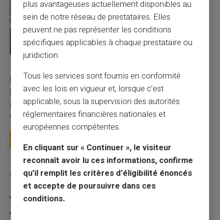
plus avantageuses actuellement disponibles au
sein de notre réseau de prestataires. Elles
peuvent ne pas représenter les conditions
spécifiques applicables à chaque prestataire ou
juridiction.
27/07/2026
Veritas
Carte prépayée
Tous les services sont fournis en conformité
Utilisation responsable du paiement mobile avec
avec les lois en vigueur et, lorsque c’est
la carte Veritas
applicable, sous la supervision des autorités
Le paiement mobile s'est imposé dans les habitudes quotidiennes,
réglementaires financières nationales et
mais il appelle des réflexes pour é...
européennes compétentes.
Lire la suite
En cliquant sur « Continuer », le visiteur
reconnaît avoir lu ces informations, confirme
qu’il remplit les critères d’éligibilité énoncés
Catégories
et accepte de poursuivre dans ces
Carte prépayée
conditions.
Escroquerie