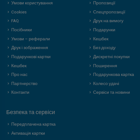
Умови користування
Пропозиції
Cookies
Спецпропозиції
FAQ
Друк на вимогу
Посібники
Подарунки
Умови – реферали
Кешбек
Друк і зображення
Без доходу
Подарункові картки
Дискретні покупки
Кешбек
Поширення
Про нас
Подарункова картка
Партнерство
Колесо удачі
Контакти
Сервіси та новини
Безпека та сервіси
Передплачена картка
Активація картки