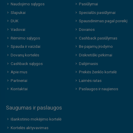
Naudojimo sąlygos
Pasiūlymai
Slapukai
Specialūs pasiūlymai
DUK
Spausdinimas pagal poreikį
Vadovai
Dovanos
Rėmimo sąlygos
Cashback pasiūlymas
Spauda ir vaizdai
Be pajamų įrodymo
Dovanų kortelės
Diskretiški pirkimai
Cashback sąlygos
Dalijimasis
Apie mus
Prekės ženklo kortelė
Partneriai
Laimės ratas
Kontaktai
Paslaugos ir naujienos
Saugumas ir paslaugos
Išankstinio mokėjimo kortelė
Kortelės aktyvavimas