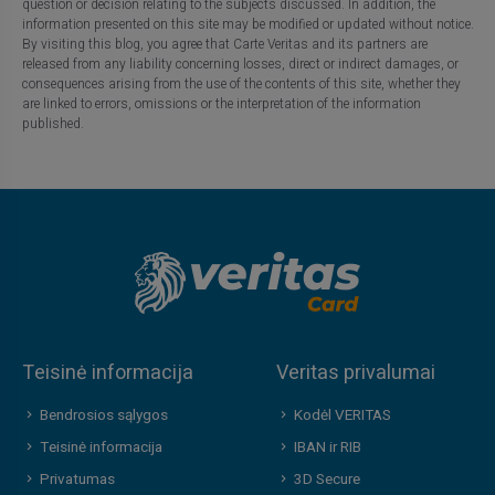
question or decision relating to the subjects discussed. In addition, the
information presented on this site may be modified or updated without notice.
By visiting this blog, you agree that Carte Veritas and its partners are
released from any liability concerning losses, direct or indirect damages, or
consequences arising from the use of the contents of this site, whether they
are linked to errors, omissions or the interpretation of the information
published.
Teisinė informacija
Veritas privalumai
Bendrosios sąlygos
Kodėl VERITAS
Teisinė informacija
IBAN ir RIB
Privatumas
3D Secure