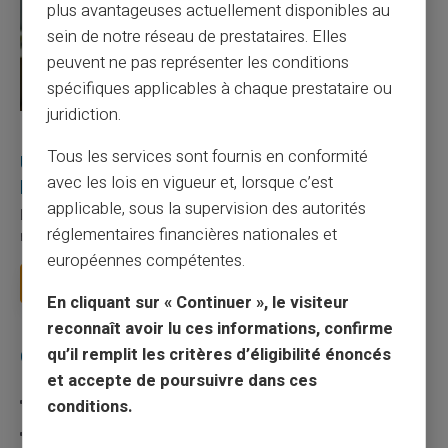
plus avantageuses actuellement disponibles au
sein de notre réseau de prestataires. Elles
peuvent ne pas représenter les conditions
spécifiques applicables à chaque prestataire ou
juridiction.
27/07/2026
Veritas
Carte prépayée
Tous les services sont fournis en conformité
Utilisation responsable du paiement mobile avec
avec les lois en vigueur et, lorsque c’est
la carte Veritas
applicable, sous la supervision des autorités
Le paiement mobile s'est imposé dans les habitudes quotidiennes,
réglementaires financières nationales et
mais il appelle des réflexes pour é...
européennes compétentes.
Lire la suite
En cliquant sur « Continuer », le visiteur
reconnaît avoir lu ces informations, confirme
qu’il remplit les critères d’éligibilité énoncés
Catégories
et accepte de poursuivre dans ces
Carte prépayée
conditions.
Escroquerie