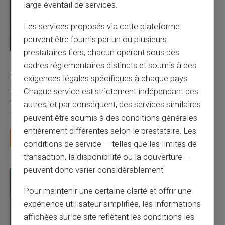
large éventail de services.
Les services proposés via cette plateforme
peuvent être fournis par un ou plusieurs
prestataires tiers, chacun opérant sous des
03/08/2026
Veritas
Carte prépayée
cadres réglementaires distincts et soumis à des
Une carte bancaire gratuite sans compte, ça
exigences légales spécifiques à chaque pays.
existe ?
Chaque service est strictement indépendant des
Vous avez tapé cette recherche parce que votre banque vous
autres, et par conséquent, des services similaires
facture 50 € par an pour une carte que vo...
peuvent être soumis à des conditions générales
entièrement différentes selon le prestataire. Les
Lire la suite
conditions de service — telles que les limites de
transaction, la disponibilité ou la couverture —
peuvent donc varier considérablement.
Pour maintenir une certaine clarté et offrir une
expérience utilisateur simplifiée, les informations
affichées sur ce site reflètent les conditions les