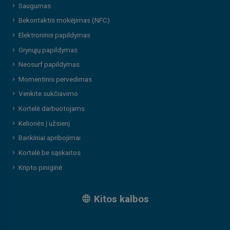
Saugumas
Bekontaktis mokėjimas (NFC)
Elektroninis papildymas
Grynųjų papildymas
Neosurf papildymas
Momentinis pervedimas
Venkite sukčiavimo
Kortelė darbuotojams
Kelionės į užsienį
Bankiniai apribojimai
Kortelė be sąskaitos
Kripto piniginė
Kitos kalbos