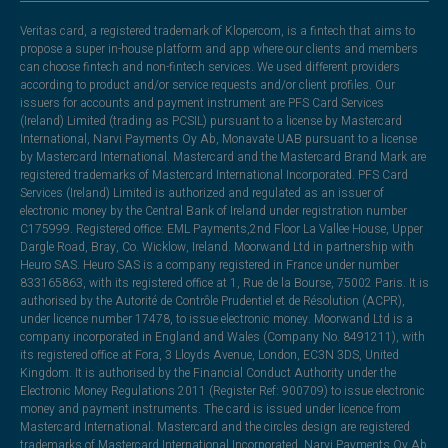
Veritas card, a registered trademark of Klopercom, is a fintech that aims to
propose a super in-house platform and app where our clients and members
can choose fintech and non-fintech services. We used different providers
according to product and/or service requests and/or client profiles. Our
issuers for accounts and payment instrument are PFS Card Services
(Ireland) Limited (trading as PCSIL) pursuant to a license by Mastercard
International, Narvi Payments Oy Ab, Monavate UAB pursuant to a license
by Mastercard International. Mastercard and the Mastercard Brand Mark are
registered trademarks of Mastercard International Incorporated. PFS Card
Services (Ireland) Limited is authorized and regulated as an issuer of
electronic money by the Central Bank of Ireland under registration number
C175999. Registered office: EML Payments,2nd Floor La Vallee House, Upper
Dargle Road, Bray, Co. Wicklow, Ireland. Moorwand Ltd in partnership with
Heuro SAS. Heuro SAS is a company registered in France under number
833165863, with its registered office at 1, Rue de la Bourse, 75002 Paris. It is
authorised by the Autorité de Contrôle Prudentiel et de Résolution (ACPR),
under licence number 17478, to issue electronic money. Moorwand Ltd is a
company incorporated in England and Wales (Company No. 8491211), with
its registered office at Fora, 3 Lloyds Avenue, London, EC3N 3DS, United
Kingdom. It is authorised by the Financial Conduct Authority under the
Electronic Money Regulations 2011 (Register Ref: 900709) to issue electronic
money and payment instruments. The card is issued under licence from
Mastercard International. Mastercard and the circles design are registered
trademarks of Mastercard International Incorporated. Narvi Payments Oy Ab