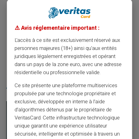
Article précédent
Les avantages des cartes prépayées dans
⚠️ Avis réglementaire important :
les paiements sans contact
L'accès à ce site est exclusivement réservé aux
personnes majeures (18+) ainsi qu'aux entités
Article suivant
juridiques légalement enregistrées et opérant
dans un pays de la zone euro, avec une adresse
résidentielle ou professionnelle valide.
Ce site présente une plateforme multiservices
Articles similaires
propulsée par une technologie propriétaire et
exclusive, développée en interne à l’aide
d’algorithmes détenus par le propriétaire de
VeritasCard. Cette infrastructure technologique
unique garantit une expérience utilisateur
sécurisée, intelligente et optimisée à travers un