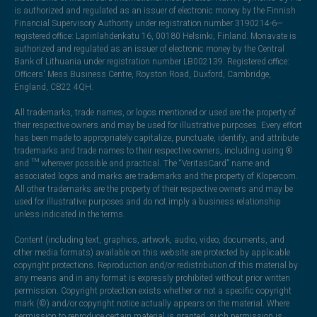
is authorized and regulated as an issuer of electronic money by the Finnish
Financial Supervisory Authority under registration number 3190214-6—
registered office: Lapinlahdenkatu 16, 00180 Helsinki, Finland. Monavate is
authorized and regulated as an issuer of electronic money by the Central
Bank of Lithuania under registration number LB002139. Registered office:
Officers' Mess Business Centre, Royston Road, Duxford, Cambridge,
England, CB22 4QH.
All trademarks, trade names, or logos mentioned or used are the property of
their respective owners and may be used for illustrative purposes. Every effort
has been made to appropriately capitalize, punctuate, identify, and attribute
trademarks and trade names to their respective owners, including using ®
and ™ wherever possible and practical. The “VeritasCard” name and
associated logos and marks are trademarks and the property of Klopercom.
All other trademarks are the property of their respective owners and may be
used for illustrative purposes and do not imply a business relationship
unless indicated in the terms.
Content (including text, graphics, artwork, audio, video, documents, and
other media formats) available on this website are protected by applicable
copyright protections. Reproduction and/or redistribution of this material by
any means and in any format is expressly prohibited without prior written
permission. Copyright protection exists whether or not a specific copyright
mark (©) and/or copyright notice actually appears on the material. Where
permission to reproduce certain material is granted, such permission is