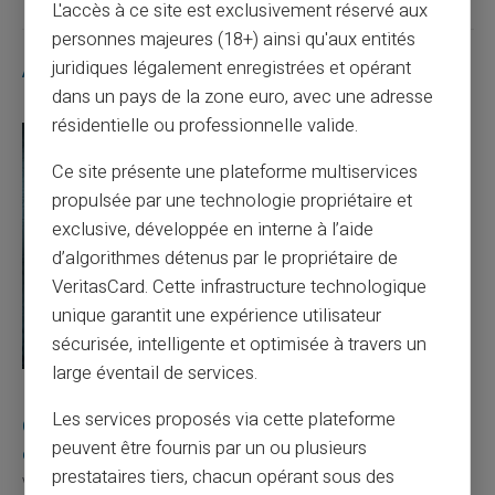
L'accès à ce site est exclusivement réservé aux
personnes majeures (18+) ainsi qu'aux entités
juridiques légalement enregistrées et opérant
Articles similaires
dans un pays de la zone euro, avec une adresse
résidentielle ou professionnelle valide.
Ce site présente une plateforme multiservices
propulsée par une technologie propriétaire et
exclusive, développée en interne à l’aide
d’algorithmes détenus par le propriétaire de
VeritasCard. Cette infrastructure technologique
unique garantit une expérience utilisateur
sécurisée, intelligente et optimisée à travers un
large éventail de services.
10/08/2026
Veritas
Carte prépayée
Les services proposés via cette plateforme
Quelle est la différence entre un RIB et un IBAN
peuvent être fournis par un ou plusieurs
en France ?
prestataires tiers, chacun opérant sous des
Votre employeur vous demande votre RIB pour verser votre