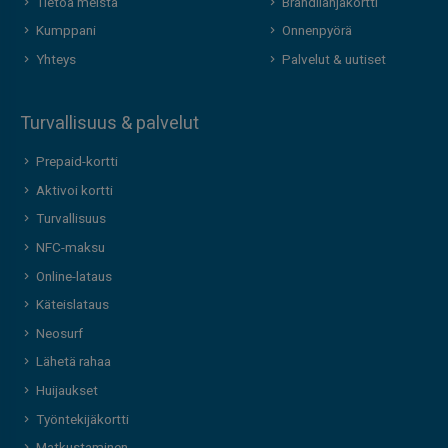
Tietoa meistä
Brändilahjakortti
Kumppani
Onnenpyörä
Yhteys
Palvelut & uutiset
Turvallisuus & palvelut
Prepaid-kortti
Aktivoi kortti
Turvallisuus
NFC-maksu
Online-lataus
Käteislataus
Neosurf
Lähetä rahaa
Huijaukset
Työntekijäkortti