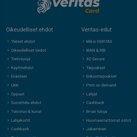
Oikeudelliset ehdot
Veritas-edut
Yleiset ehdot
Miksi VERITAS
Oikeudelliset tiedot
IBAN & RIB
Tietosuoja
3D Secure
Käyttöehdot
Tarjoukset
Evästeet
Erikoistarjoukset
UKK
Print on demand
Oppaat
Lahjat
Suosittelu-ehdot
Cashback
Tulostus & kuvat
Ilman tuloja
Lahjakortit
Huomaamattomat ostot
Cashback
Jakaminen