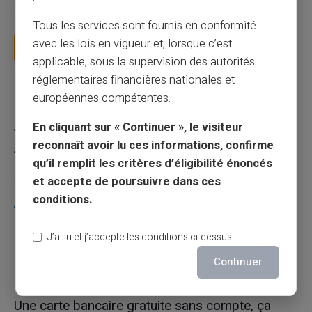
Vous avez tapé cette recherche parce que votre banque vous
facture 50 € par an pour une carte que vo...
Tous les services sont fournis en conformité
avec les lois en vigueur et, lorsque c’est
Lire la suite
applicable, sous la supervision des autorités
réglementaires financières nationales et
européennes compétentes.
Catégories
En cliquant sur « Continuer », le visiteur
Carte prépayée
reconnaît avoir lu ces informations, confirme
Escroquerie
qu’il remplit les critères d’éligibilité énoncés
et accepte de poursuivre dans ces
conditions.
Articles récents
Quelle est la différence entre un RIB et un IBAN
J’ai lu et j’accepte les conditions ci-dessus.
en France ?
Continuer
10/08/2026
Carte prépayée
Une carte bancaire gratuite sans compte, ça