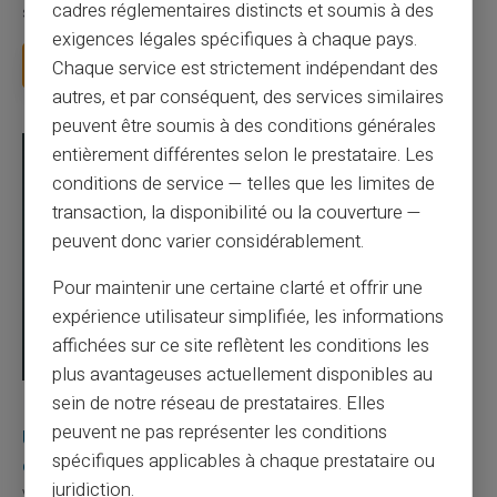
cadres réglementaires distincts et soumis à des
salaire. La CAF vous demande votre IBAN pou...
exigences légales spécifiques à chaque pays.
Lire la suite
Chaque service est strictement indépendant des
autres, et par conséquent, des services similaires
peuvent être soumis à des conditions générales
entièrement différentes selon le prestataire. Les
conditions de service — telles que les limites de
transaction, la disponibilité ou la couverture —
peuvent donc varier considérablement.
Pour maintenir une certaine clarté et offrir une
expérience utilisateur simplifiée, les informations
affichées sur ce site reflètent les conditions les
plus avantageuses actuellement disponibles au
sein de notre réseau de prestataires. Elles
03/08/2026
Veritas
Carte prépayée
peuvent ne pas représenter les conditions
Une carte bancaire gratuite sans compte, ça
spécifiques applicables à chaque prestataire ou
existe ?
juridiction.