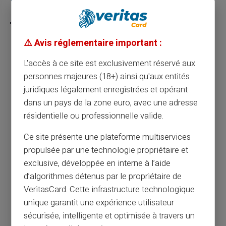
Partager cet article
⚠️ Avis réglementaire important :
Le rôle déterminant des cartes prépayées
L'accès à ce site est exclusivement réservé aux
dans la sécurisation des transactions en
personnes majeures (18+) ainsi qu'aux entités
ligne
juridiques légalement enregistrées et opérant
dans un pays de la zone euro, avec une adresse
résidentielle ou professionnelle valide.
Article précédent
Ce site présente une plateforme multiservices
propulsée par une technologie propriétaire et
La carte prépayée : un outil efficace pour
exclusive, développée en interne à l’aide
gérer les dépenses familiales
d’algorithmes détenus par le propriétaire de
VeritasCard. Cette infrastructure technologique
unique garantit une expérience utilisateur
Article suivant
sécurisée, intelligente et optimisée à travers un