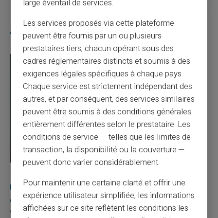
large éventail de services.
Les services proposés via cette plateforme
Articles similaires
peuvent être fournis par un ou plusieurs
prestataires tiers, chacun opérant sous des
cadres réglementaires distincts et soumis à des
exigences légales spécifiques à chaque pays.
Chaque service est strictement indépendant des
autres, et par conséquent, des services similaires
peuvent être soumis à des conditions générales
entièrement différentes selon le prestataire. Les
conditions de service — telles que les limites de
transaction, la disponibilité ou la couverture —
peuvent donc varier considérablement.
03/08/2026
Veritas
Carte prépayée
Pour maintenir une certaine clarté et offrir une
Une carte bancaire gratuite sans compte, ça
expérience utilisateur simplifiée, les informations
existe ?
affichées sur ce site reflètent les conditions les
Vous avez tapé cette recherche parce que votre banque vous