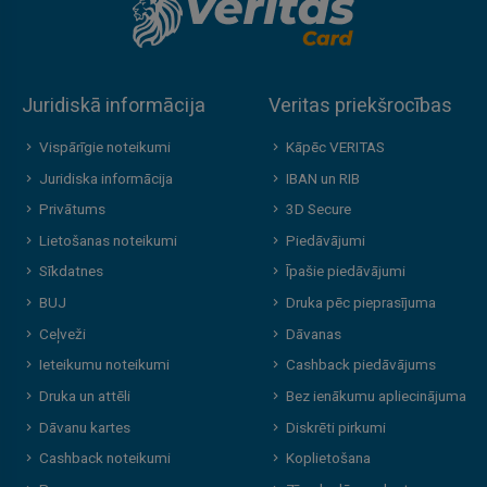
Juridiskā informācija
Veritas priekšrocības
Vispārīgie noteikumi
Kāpēc VERITAS
Juridiska informācija
IBAN un RIB
Privātums
3D Secure
Lietošanas noteikumi
Piedāvājumi
Sīkdatnes
Īpašie piedāvājumi
BUJ
Druka pēc pieprasījuma
Ceļveži
Dāvanas
Ieteikumu noteikumi
Cashback piedāvājums
Druka un attēli
Bez ienākumu apliecinājuma
Dāvanu kartes
Diskrēti pirkumi
Cashback noteikumi
Koplietošana