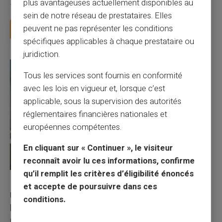
plus avantageuses actuellement disponibles au
facture 50 € par an pour une carte que vo...
sein de notre réseau de prestataires. Elles
peuvent ne pas représenter les conditions
Lire la suite
spécifiques applicables à chaque prestataire ou
juridiction.
Tous les services sont fournis en conformité
avec les lois en vigueur et, lorsque c’est
applicable, sous la supervision des autorités
réglementaires financières nationales et
européennes compétentes.
En cliquant sur « Continuer », le visiteur
reconnaît avoir lu ces informations, confirme
qu’il remplit les critères d’éligibilité énoncés
27/07/2026
Veritas
Carte prépayée
et accepte de poursuivre dans ces
Utilisation responsable du paiement mobile avec
conditions.
la carte Veritas