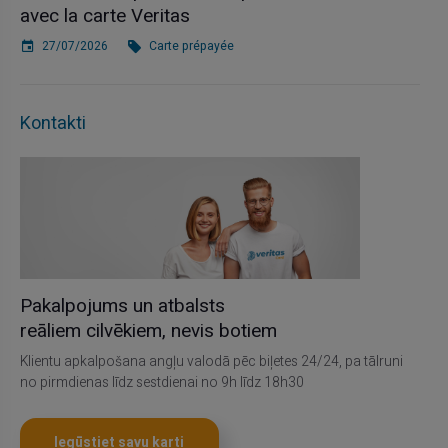
avec la carte Veritas
27/07/2026
Carte prépayée
Kontakti
Pakalpojums un atbalsts
reāliem cilvēkiem, nevis botiem
Klientu apkalpošana angļu valodā pēc biļetes 24/24, pa tālruni
no pirmdienas līdz sestdienai no 9h līdz 18h30
Iegūstiet savu karti