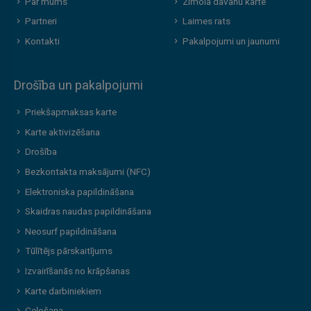
Par mums
Zīmola dāvanu karte
Partneri
Laimes rats
Kontakti
Pakalpojumi un jaunumi
Drošība un pakalpojumi
Priekšapmaksas karte
Karte aktivizēšana
Drošība
Bezkontakta maksājumi (NFC)
Elektroniska papildināšana
Skaidras naudas papildināšana
Neosurf papildināšana
Tūlītējs pārskaitījums
Izvairīšanās no krāpšanas
Karte darbiniekiem