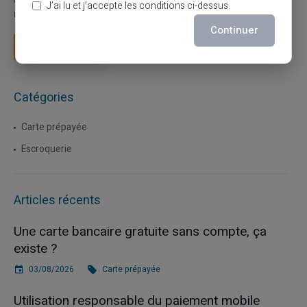
Le paiement mobile s'est imposé dans les habitudes quotidiennes,
J’ai lu et j’accepte les conditions ci-dessus.
mais il appelle des réflexes pour é...
Continuer
Lire la suite
Catégories
Carte prépayée
Escroquerie
Articles récents
Une carte bancaire gratuite sans compte, ça
existe ?
03/08/2026
Carte prépayée
Utilisation responsable du paiement mobile