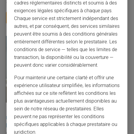
cadres réglementaires distincts et soumis à des
facture 50 € par an pour une carte que vo...
exigences légales spécifiques à chaque pays.
Lire la suite
Chaque service est strictement indépendant des
autres, et par conséquent, des services similaires
peuvent être soumis à des conditions générales
entièrement différentes selon le prestataire. Les
conditions de service — telles que les limites de
transaction, la disponibilité ou la couverture —
peuvent donc varier considérablement.
Pour maintenir une certaine clarté et offrir une
expérience utilisateur simplifiée, les informations
affichées sur ce site reflètent les conditions les
plus avantageuses actuellement disponibles au
sein de notre réseau de prestataires. Elles
27/07/2026
Veritas
Carte prépayée
peuvent ne pas représenter les conditions
Utilisation responsable du paiement mobile avec
spécifiques applicables à chaque prestataire ou
la carte Veritas
juridiction.