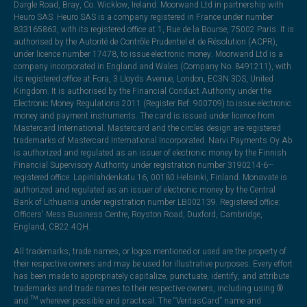
Dargle Road, Bray, Co. Wicklow, Ireland. Moorwand Ltd in partnership with
Heuro SAS. Heuro SAS is a company registered in France under number
833165863, with its registered office at 1, Rue de la Bourse, 75002 Paris. It is
authorised by the Autorité de Contrôle Prudentiel et de Résolution (ACPR),
under licence number 17478, to issue electronic money. Moorwand Ltd is a
company incorporated in England and Wales (Company No. 8491211), with
its registered office at Fora, 3 Lloyds Avenue, London, EC3N 3DS, United
Kingdom. It is authorised by the Financial Conduct Authority under the
Electronic Money Regulations 2011 (Register Ref: 900709) to issue electronic
money and payment instruments. The card is issued under licence from
Mastercard International. Mastercard and the circles design are registered
trademarks of Mastercard International Incorporated. Narvi Payments Oy Ab
is authorized and regulated as an issuer of electronic money by the Finnish
Financial Supervisory Authority under registration number 3190214-6—
registered office: Lapinlahdenkatu 16, 00180 Helsinki, Finland. Monavate is
authorized and regulated as an issuer of electronic money by the Central
Bank of Lithuania under registration number LB002139. Registered office:
Officers' Mess Business Centre, Royston Road, Duxford, Cambridge,
England, CB22 4QH.
All trademarks, trade names, or logos mentioned or used are the property of
their respective owners and may be used for illustrative purposes. Every effort
has been made to appropriately capitalize, punctuate, identify, and attribute
trademarks and trade names to their respective owners, including using ®
and ™ wherever possible and practical. The “VeritasCard” name and