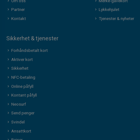
Om oss
Merke-gavekort
Partner
Lykkehjulet
Kontakt
Tjenester & nyheter
Sikkerhet & tjenester
Forhåndsbetalt kort
Aktiver kort
Sikkerhet
NFC-betaling
Online påfyll
Kontant påfyll
Neosurf
Send penger
Svindel
Ansattkort