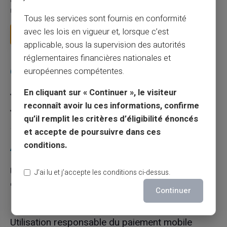
Le paiement mobile s'est imposé dans les habitudes quotidiennes,
mais il appelle des réflexes pour é...
Tous les services sont fournis en conformité
avec les lois en vigueur et, lorsque c’est
Lire la suite
applicable, sous la supervision des autorités
réglementaires financières nationales et
européennes compétentes.
Catégories
En cliquant sur « Continuer », le visiteur
Carte prépayée
reconnaît avoir lu ces informations, confirme
Escroquerie
qu’il remplit les critères d’éligibilité énoncés
et accepte de poursuivre dans ces
conditions.
Articles récents
Une carte bancaire gratuite sans compte, ça
J’ai lu et j’accepte les conditions ci-dessus.
existe ?
Continuer
03/08/2026
Carte prépayée
Utilisation responsable du paiement mobile