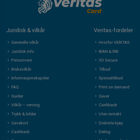
Juridisk & vilkår
Veritas-fordeler
Generelle vilkår
Hvorfor VERITAS
Juridisk info
IBAN & RIB
Personvern
3D Secure
Bruksvilkår
Tilbud
Informasjonskapsler
Spesialtilbud
FAQ
Print on demand
Guider
Gaver
Vilkår – verving
Cashback
Trykk & bilder
Uten inntekt
Gavekort
Diskrete kjøp
Cashback
Deling