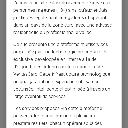
L'accès à ce site est exclusivement réservé aux
personnes majeures (18+) ainsi qu'aux entités
juridiques légalement enregistrées et opérant
Articles similaires
dans un pays de la zone euro, avec une adresse
résidentielle ou professionnelle valide.
Ce site présente une plateforme multiservices
propulsée par une technologie propriétaire et
exclusive, développée en interne à l’aide
d’algorithmes détenus par le propriétaire de
VeritasCard. Cette infrastructure technologique
unique garantit une expérience utilisateur
sécurisée, intelligente et optimisée à travers un
large éventail de services.
03/08/2026
Veritas
Carte prépayée
Les services proposés via cette plateforme
Une carte bancaire gratuite sans compte, ça
peuvent être fournis par un ou plusieurs
existe ?
prestataires tiers, chacun opérant sous des
Vous avez tapé cette recherche parce que votre banque vous