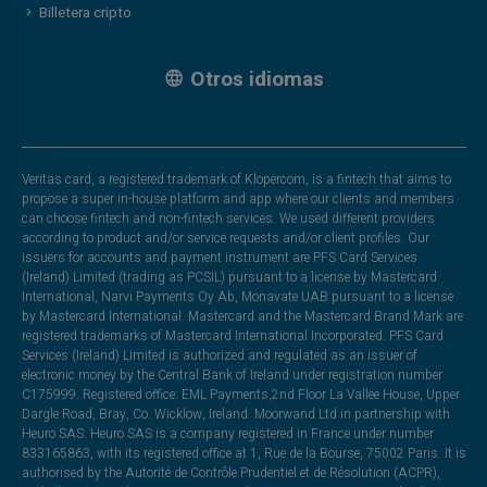
Billetera cripto
Otros idiomas
Veritas card, a registered trademark of Klopercom, is a fintech that aims to
propose a super in-house platform and app where our clients and members
can choose fintech and non-fintech services. We used different providers
according to product and/or service requests and/or client profiles. Our
issuers for accounts and payment instrument are PFS Card Services
(Ireland) Limited (trading as PCSIL) pursuant to a license by Mastercard
International, Narvi Payments Oy Ab, Monavate UAB pursuant to a license
by Mastercard International. Mastercard and the Mastercard Brand Mark are
registered trademarks of Mastercard International Incorporated. PFS Card
Services (Ireland) Limited is authorized and regulated as an issuer of
electronic money by the Central Bank of Ireland under registration number
C175999. Registered office: EML Payments,2nd Floor La Vallee House, Upper
Dargle Road, Bray, Co. Wicklow, Ireland. Moorwand Ltd in partnership with
Heuro SAS. Heuro SAS is a company registered in France under number
833165863, with its registered office at 1, Rue de la Bourse, 75002 Paris. It is
authorised by the Autorité de Contrôle Prudentiel et de Résolution (ACPR),