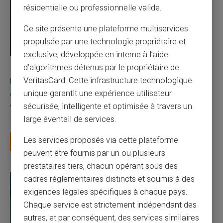
résidentielle ou professionnelle valide.
Ce site présente une plateforme multiservices
propulsée par une technologie propriétaire et
exclusive, développée en interne à l’aide
d’algorithmes détenus par le propriétaire de
03/08/2026
Veritas
Carte prépayée
Une carte bancaire gratuite sans compte, ça
VeritasCard. Cette infrastructure technologique
existe ?
unique garantit une expérience utilisateur
sécurisée, intelligente et optimisée à travers un
Vous avez tapé cette recherche parce que votre banque vous
facture 50 € par an pour une carte que vo...
large éventail de services.
Les services proposés via cette plateforme
Lire la suite
peuvent être fournis par un ou plusieurs
prestataires tiers, chacun opérant sous des
cadres réglementaires distincts et soumis à des
exigences légales spécifiques à chaque pays.
Chaque service est strictement indépendant des
autres, et par conséquent, des services similaires