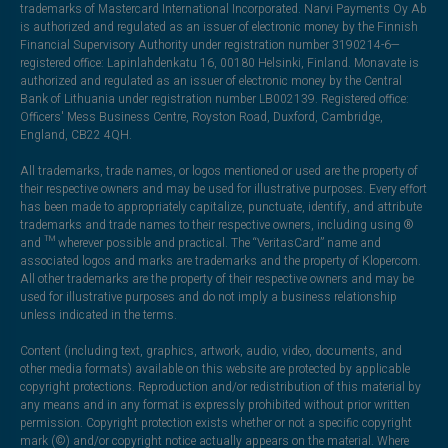
trademarks of Mastercard International Incorporated. Narvi Payments Oy Ab
is authorized and regulated as an issuer of electronic money by the Finnish
Financial Supervisory Authority under registration number 3190214-6—
registered office: Lapinlahdenkatu 16, 00180 Helsinki, Finland. Monavate is
authorized and regulated as an issuer of electronic money by the Central
Bank of Lithuania under registration number LB002139. Registered office:
Officers' Mess Business Centre, Royston Road, Duxford, Cambridge,
England, CB22 4QH.
All trademarks, trade names, or logos mentioned or used are the property of
their respective owners and may be used for illustrative purposes. Every effort
has been made to appropriately capitalize, punctuate, identify, and attribute
trademarks and trade names to their respective owners, including using ®
and ™ wherever possible and practical. The “VeritasCard” name and
associated logos and marks are trademarks and the property of Klopercom.
All other trademarks are the property of their respective owners and may be
used for illustrative purposes and do not imply a business relationship
unless indicated in the terms.
Content (including text, graphics, artwork, audio, video, documents, and
other media formats) available on this website are protected by applicable
copyright protections. Reproduction and/or redistribution of this material by
any means and in any format is expressly prohibited without prior written
permission. Copyright protection exists whether or not a specific copyright
mark (©) and/or copyright notice actually appears on the material. Where