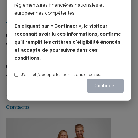
réglementaires financières nationales et
européennes compétentes.
Articles récents
En cliquant sur « Continuer », le visiteur
reconnaît avoir lu ces informations, confirme
Une carte bancaire gratuite sans compte, ça
qu’il remplit les critères d’éligibilité énoncés
existe ?
et accepte de poursuivre dans ces
03/08/2026
Carte prépayée
conditions.
Utilisation responsable du paiement mobile
avec la carte Veritas
J’ai lu et j’accepte les conditions ci-dessus.
27/07/2026
Carte prépayée
Continuer
Contacto