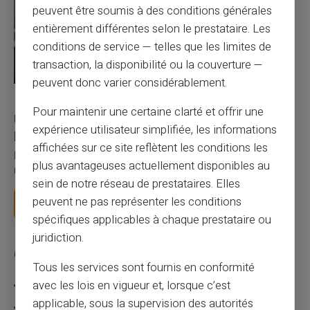
peuvent être soumis à des conditions générales
entièrement différentes selon le prestataire. Les
conditions de service — telles que les limites de
transaction, la disponibilité ou la couverture —
peuvent donc varier considérablement.
27/07/2026
Veritas
Carte prépayée
Pour maintenir une certaine clarté et offrir une
Utilisation responsable du paiement mobile avec
expérience utilisateur simplifiée, les informations
la carte Veritas
affichées sur ce site reflètent les conditions les
Le paiement mobile s'est imposé dans les habitudes quotidiennes,
plus avantageuses actuellement disponibles au
mais il appelle des réflexes pour é...
sein de notre réseau de prestataires. Elles
peuvent ne pas représenter les conditions
Lire la suite
spécifiques applicables à chaque prestataire ou
juridiction.
Catégories
Tous les services sont fournis en conformité
avec les lois en vigueur et, lorsque c’est
Carte prépayée
applicable, sous la supervision des autorités
Escroquerie