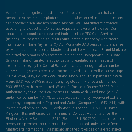
Veritas card, a registered trademark of Klopercom, is a fintech that aims to
propose a super in-house platform and app where our clients and members
can choose fintech and non-fintech services. We used different providers
according to product and/or service requests and/or client profiles. Our
issuers for accounts and payment instrument are PFS Card Services
(Ireland) Limited (trading as PCSIL) pursuant to a license by Mastercard
International, Narvi Payments Oy Ab, Monavate UAB pursuant to a license
by Mastercard International. Mastercard and the Mastercard Brand Mark are
registered trademarks of Mastercard International Incorporated. PFS Card
Services (Ireland) Limited is authorized and regulated as an issuer of
electronic money by the Central Bank of Ireland under registration number
C175999. Registered office: EML Payments,2nd Floor La Vallee House, Upper
Dargle Road, Bray, Co. Wicklow, Ireland. Moorwand Ltd in partnership with
Heuro SAS. Heuro SAS is a company registered in France under number
833165863, with its registered office at 1, Rue de la Bourse, 75002 Paris. It is
authorised by the Autorité de Contrôle Prudentiel et de Résolution (ACPR),
under licence number 17478, to issue electronic money. Moorwand Ltd is a
company incorporated in England and Wales (Company No. 8491211), with
its registered office at Fora, 3 Lloyds Avenue, London, EC3N 3DS, United
Kingdom. It is authorised by the Financial Conduct Authority under the
Electronic Money Regulations 2011 (Register Ref: 900709) to issue electronic
money and payment instruments. The card is issued under licence from
Mastercard International. Mastercard and the circles design are registered