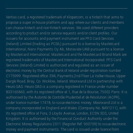
Veritas card, a registered trademark of Klopercom, is a fintech that aims to
propose a super in-house platform and app where our clients and members
can choose fintech and non-fintech services. We used different providers
according to product and/or service requests and/or client profiles. Our
issuers for accounts and payment instrument are PFS Card Services
(Ireland) Limited (trading as PCSIL) pursuant to a license by Mastercard
International, Narvi Payments Oy Ab, Monavate UAB pursuant to a license
by Mastercard International. Mastercard and the Mastercard Brand Mark are
registered trademarks of Mastercard International Incorporated. PFS Card
Services (Ireland) Limited is authorized and regulated as an issuer of
electronic money by the Central Bank of Ireland under registration number
C175999. Registered office: EML Payments,2nd Floor La Vallee House, Upper
Dargle Road, Bray, Co. Wicklow, Ireland. Moorwand Ltd in partnership with
Heuro SAS. Heuro SAS is a company registered in France under number
833165863, with its registered office at 1, Rue de la Bourse, 75002 Paris. It is
authorised by the Autorité de Contrôle Prudentiel et de Résolution (ACPR),
under licence number 17478, to issue electronic money. Moorwand Ltd is a
company incorporated in England and Wales (Company No. 8491211), with
its registered office at Fora, 3 Lloyds Avenue, London, EC3N 3DS, United
Kingdom. It is authorised by the Financial Conduct Authority under the
Electronic Money Regulations 2011 (Register Ref: 900709) to issue electronic
money and payment instruments. The card is issued under licence from