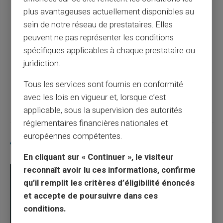
Article précédent
plus avantageuses actuellement disponibles au
sein de notre réseau de prestataires. Elles
peuvent ne pas représenter les conditions
Jeux en ligne et applications mobiles :
spécifiques applicables à chaque prestataire ou
comment éviter les prélèvements cachés ?
juridiction.
Tous les services sont fournis en conformité
Article suivant
avec les lois en vigueur et, lorsque c’est
applicable, sous la supervision des autorités
réglementaires financières nationales et
européennes compétentes.
Articles similaires
En cliquant sur « Continuer », le visiteur
reconnaît avoir lu ces informations, confirme
qu’il remplit les critères d’éligibilité énoncés
et accepte de poursuivre dans ces
conditions.