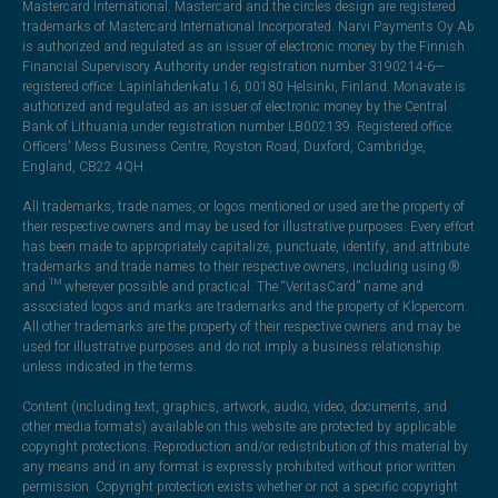
Mastercard International. Mastercard and the circles design are registered
trademarks of Mastercard International Incorporated. Narvi Payments Oy Ab
is authorized and regulated as an issuer of electronic money by the Finnish
Financial Supervisory Authority under registration number 3190214-6—
registered office: Lapinlahdenkatu 16, 00180 Helsinki, Finland. Monavate is
authorized and regulated as an issuer of electronic money by the Central
Bank of Lithuania under registration number LB002139. Registered office:
Officers' Mess Business Centre, Royston Road, Duxford, Cambridge,
England, CB22 4QH.
All trademarks, trade names, or logos mentioned or used are the property of
their respective owners and may be used for illustrative purposes. Every effort
has been made to appropriately capitalize, punctuate, identify, and attribute
trademarks and trade names to their respective owners, including using ®
and ™ wherever possible and practical. The “VeritasCard” name and
associated logos and marks are trademarks and the property of Klopercom.
All other trademarks are the property of their respective owners and may be
used for illustrative purposes and do not imply a business relationship
unless indicated in the terms.
Content (including text, graphics, artwork, audio, video, documents, and
other media formats) available on this website are protected by applicable
copyright protections. Reproduction and/or redistribution of this material by
any means and in any format is expressly prohibited without prior written
permission. Copyright protection exists whether or not a specific copyright