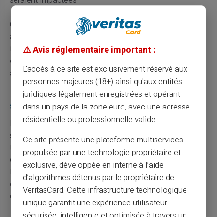
seraient impactées.
Cette approche pourrait paraître contraignante, mais elle
assure une paix d’esprit remarquable, sachant que vos
fonds principaux restent intacts. N'hésitez pas à
⚠️ Avis réglementaire important :
envisager cette méthode si vous êtes un adepte des
L'accès à ce site est exclusivement réservé aux
achats en ligne fréquents.
personnes majeures (18+) ainsi qu'aux entités
Les forces et limites des solutions de
juridiques légalement enregistrées et opérant
sécurité intégrées
dans un pays de la zone euro, avec une adresse
résidentielle ou professionnelle valide.
Les marketplaces possèdent généralement leurs
systèmes internes conçus pour renforcer la sécurité des
Ce site présente une plateforme multiservices
transactions et des interactions entre utilisateurs. Bien
propulsée par une technologie propriétaire et
qu'efficaces, ces mesures ont aussi leurs limites.
exclusive, développée en interne à l’aide
Réfugiez-vous derrière ces solutions exploitant des
d’algorithmes détenus par le propriétaire de
outils tels que le chiffrement, mais ne considérez jamais
VeritasCard. Cette infrastructure technologique
qu'elles suffisent pour pallier toutes les failles possibles.
unique garantit une expérience utilisateur
sécurisée, intelligente et optimisée à travers un