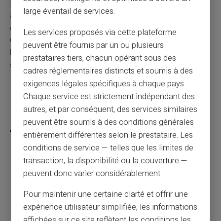
Rester informé des dernières astuces des fraudeurs et
large éventail de services.
adapter en conséquence vos habitudes d'achat
demeure la clé pour sécuriser votre expérience en ligne.
Les services proposés via cette plateforme
Conjuguer mesures technologiques et vigilance
peuvent être fournis par un ou plusieurs
humaine définit un duo gagnant pour naviguer
prestataires tiers, chacun opérant sous des
sereinement dans cet écosystème virtuel.
cadres réglementaires distincts et soumis à des
exigences légales spécifiques à chaque pays.
Chaque service est strictement indépendant des
autres, et par conséquent, des services similaires
Partager cet article
peuvent être soumis à des conditions générales
entièrement différentes selon le prestataire. Les
conditions de service — telles que les limites de
transaction, la disponibilité ou la couverture —
Pourquoi utiliser une carte prépayée pour
peuvent donc varier considérablement.
les transactions en ligne est plus sûr qu'une
carte bancaire classique ?
Pour maintenir une certaine clarté et offrir une
expérience utilisateur simplifiée, les informations
affichées sur ce site reflètent les conditions les