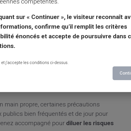
ication. Cela complique significativement
éennes compétentes.
er à votre compte.
quant sur « Continuer », le visiteur reconnaît av
nformations, confirme qu’il remplit les critères
l’envoi d’un code unique par SMS;
gibilité énoncés et accepte de poursuivre dans 
ns de génération de codes;
tions.
tification biométrique (empreinte digitale,
lu et j’accepte les conditions ci-dessus.
es pour rencontrer les
Conti
n main propre, certaines précautions
ux publics bien fréquentés et de jour pour
e, venez accompagné pour
diluer les risques