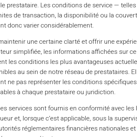
le prestataire. Les conditions de service — telle
oblème.
mites de transaction, la disponibilité ou la couve
nt donc varier considérablement.
ux cartes prépayées. Ces dernières
les transactions irréversibles réalisées
aintenir une certaine clarté et offrir une expéri
vrez comment
la carte prépayée peut
ateur simplifiée, les informations affichées sur ce
ir une sécurité accrue lors de vos achats en
tent les conditions les plus avantageuses actuel
ibles au sein de notre réseau de prestataires. El
nt ne pas représenter les conditions spécifiques
r essentiel
ables à chaque prestataire ou juridiction.
en place une
authentification forte
pour
les services sont fournis en conformité avec les 
connexions. Elle représente une couche
ueur et, lorsque c’est applicable, sous la supervi
geant non seulement un mot de passe mais
utorités réglementaires financières nationales et