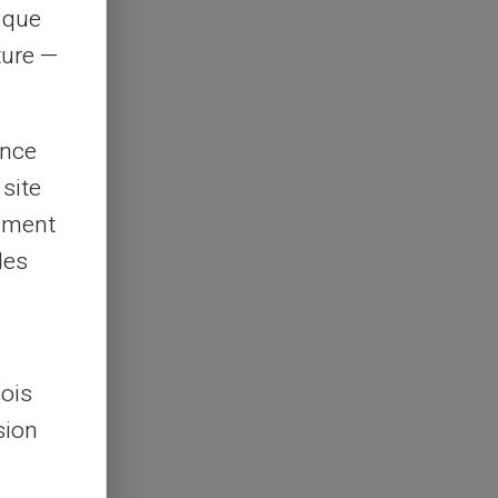
s que
rture —
ence
 site
lement
les
lois
sion