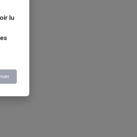
oir lu
ces
nuer