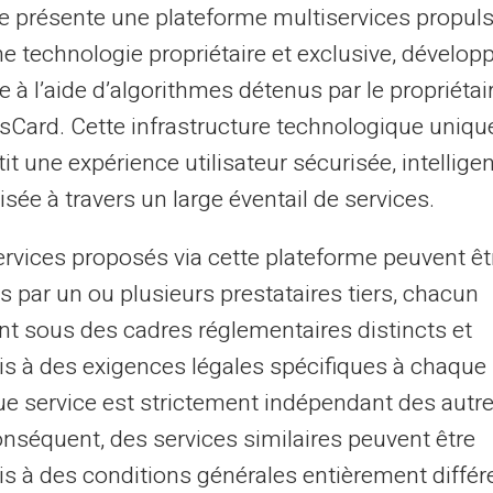
te présente une plateforme multiservices propul
tale d'avis ou des critiques négatives
ne technologie propriétaire et exclusive, dévelop
e à l’aide d’algorithmes détenus par le propriétai
asCard. Cette infrastructure technologique uniqu
vent toutefois tenter de manipuler leur
it une expérience utilisateur sécurisée, intelligen
, ne vous contentez pas seulement des
sée à travers un large éventail de services.
aires pour déceler d'éventuelles
indiquer des
fraudes organisées.
ervices proposés via cette plateforme peuvent êt
s par un ou plusieurs prestataires tiers, chacun
sécurité lors des transactions
nt sous des cadres réglementaires distincts et
s à des exigences légales spécifiques à chaque 
sser par des canaux fiables. Les méthodes
e service est strictement indépendant des autre
u Stripe fournissent une interface
onséquent, des services similaires peuvent être
ition aux fraudes. Évitez les virements
s à des conditions générales entièrement différ
 liquide qui sont difficiles, voire