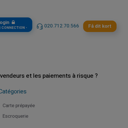
ogin
020.712.70.566
Få dit kort
t CONNECTION -
vendeurs et les paiements à risque ?
Catégories
Carte prépayée
Escroquerie