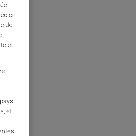
sée
pée en
re de
e
te et
re
pays.
s, et
entes