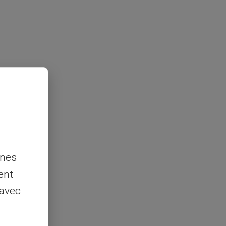
nnes
ent
 avec