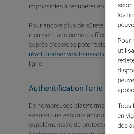
selon 
impossibles à récupérer en cas de pr
les li
peuve
Pour encore plus de sûreté, pensez a
incarnent une barrière efficace contre 
Pour m
auprès d’escrocs potentiels. Décou
utilis
révolutionner vos transactions
et offr
reflè
ligne.
dispon
peuve
Authentification forte : un pilie
applic
De nombreuses plateformes mettent 
Tous 
assurer une sécurité accrue lors des 
en vig
supplémentaire de protection en exi
des a