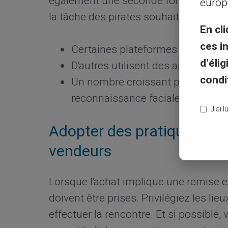
également une seconde forme de vérif
europ
la tâche des pirates souhaitant accéd
En cli
ces i
Certaines plateformes proposent 
d’éli
D'autres utilisent des applicatio
condi
Un nombre croissant permet l’iden
reconnaissance faciale).
J’ai 
Adopter des pratiques sûr
vendeurs
Lorsque l'achat implique une remise e
doivent être prises. Privilégiez les lie
effectuer la rencontre. Et si possibl