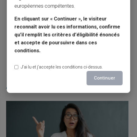
Article précédent
européennes compétentes.
En cliquant sur « Continuer », le visiteur
Jeux en ligne et applications mobiles :
reconnaît avoir lu ces informations, confirme
comment éviter les prélèvements cachés ?
qu’il remplit les critères d’éligibilité énoncés
et accepte de poursuivre dans ces
conditions.
Article suivant
J’ai lu et j’accepte les conditions ci-dessus.
Continuer
Articles similaires