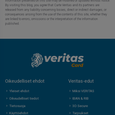
information presented on this site may be modified or updated without notice.
By visiting this blog, you agree that Carte Veritas and its partners are
released from any liability concerning losses, direct or indirect damages, or
consequences arising from the use of the contents of this site, whether they
are linked to errors, omissions or the interpretation of the information
published.
Oikeudelliset ehdot
Veritas-edut
Yleiset ehdot
Miksi VERITAS
Oikeudelliset tiedot
IBAN & RIB
Tietosuoja
3D Secure
Käyttöehdot
Tarjoukset