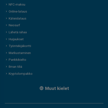
NFC-maksu
Online-lataus
Käteislataus
Neosurf
Lähetä rahaa
Huijaukset
Työntekijäkortti
Matkustaminen
Pankkikielto
Ilman tiliä
Kryptolompakko
Muut kielet