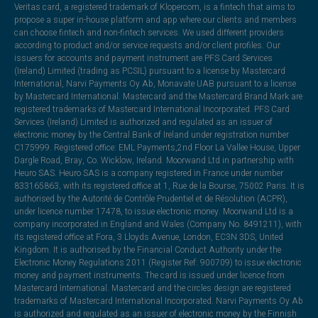
Veritas card, a registered trademark of Klopercom, is a fintech that aims to
propose a super in-house platform and app where our clients and members
can choose fintech and non-fintech services. We used different providers
according to product and/or service requests and/or client profiles. Our
issuers for accounts and payment instrument are PFS Card Services
(Ireland) Limited (trading as PCSIL) pursuant to a license by Mastercard
International, Narvi Payments Oy Ab, Monavate UAB pursuant to a license
by Mastercard International. Mastercard and the Mastercard Brand Mark are
registered trademarks of Mastercard International Incorporated. PFS Card
Services (Ireland) Limited is authorized and regulated as an issuer of
electronic money by the Central Bank of Ireland under registration number
C175999. Registered office: EML Payments,2nd Floor La Vallee House, Upper
Dargle Road, Bray, Co. Wicklow, Ireland. Moorwand Ltd in partnership with
Heuro SAS. Heuro SAS is a company registered in France under number
833165863, with its registered office at 1, Rue de la Bourse, 75002 Paris. It is
authorised by the Autorité de Contrôle Prudentiel et de Résolution (ACPR),
under licence number 17478, to issue electronic money. Moorwand Ltd is a
company incorporated in England and Wales (Company No. 8491211), with
its registered office at Fora, 3 Lloyds Avenue, London, EC3N 3DS, United
Kingdom. It is authorised by the Financial Conduct Authority under the
Electronic Money Regulations 2011 (Register Ref: 900709) to issue electronic
money and payment instruments. The card is issued under licence from
Mastercard International. Mastercard and the circles design are registered
trademarks of Mastercard International Incorporated. Narvi Payments Oy Ab
is authorized and regulated as an issuer of electronic money by the Finnish