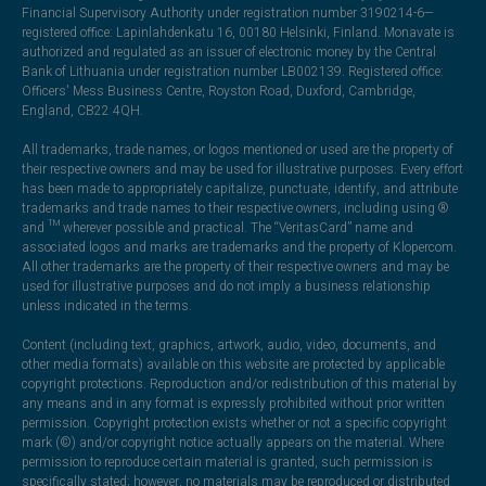
Financial Supervisory Authority under registration number 3190214-6—
registered office: Lapinlahdenkatu 16, 00180 Helsinki, Finland. Monavate is
authorized and regulated as an issuer of electronic money by the Central
Bank of Lithuania under registration number LB002139. Registered office:
Officers' Mess Business Centre, Royston Road, Duxford, Cambridge,
England, CB22 4QH.
All trademarks, trade names, or logos mentioned or used are the property of
their respective owners and may be used for illustrative purposes. Every effort
has been made to appropriately capitalize, punctuate, identify, and attribute
trademarks and trade names to their respective owners, including using ®
and ™ wherever possible and practical. The “VeritasCard” name and
associated logos and marks are trademarks and the property of Klopercom.
All other trademarks are the property of their respective owners and may be
used for illustrative purposes and do not imply a business relationship
unless indicated in the terms.
Content (including text, graphics, artwork, audio, video, documents, and
other media formats) available on this website are protected by applicable
copyright protections. Reproduction and/or redistribution of this material by
any means and in any format is expressly prohibited without prior written
permission. Copyright protection exists whether or not a specific copyright
mark (©) and/or copyright notice actually appears on the material. Where
permission to reproduce certain material is granted, such permission is
specifically stated; however, no materials may be reproduced or distributed