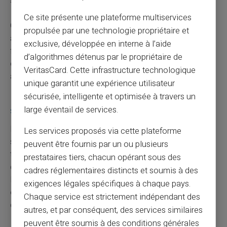
seraient impactées.
Ce site présente une plateforme multiservices
Cette approche pourrait paraître contraignante, mais elle
propulsée par une technologie propriétaire et
assure une paix d’esprit remarquable, sachant que vos
exclusive, développée en interne à l’aide
fonds principaux restent intacts. N'hésitez pas à
d’algorithmes détenus par le propriétaire de
envisager cette méthode si vous êtes un adepte des
VeritasCard. Cette infrastructure technologique
achats en ligne fréquents.
unique garantit une expérience utilisateur
Les forces et limites des solutions de
sécurisée, intelligente et optimisée à travers un
sécurité intégrées
large éventail de services.
Les marketplaces possèdent généralement leurs
Les services proposés via cette plateforme
systèmes internes conçus pour renforcer la sécurité des
peuvent être fournis par un ou plusieurs
transactions et des interactions entre utilisateurs. Bien
prestataires tiers, chacun opérant sous des
qu'efficaces, ces mesures ont aussi leurs limites.
cadres réglementaires distincts et soumis à des
Réfugiez-vous derrière ces solutions exploitant des
exigences légales spécifiques à chaque pays.
outils tels que le chiffrement, mais ne considérez jamais
Chaque service est strictement indépendant des
qu'elles suffisent pour pallier toutes les failles possibles.
autres, et par conséquent, des services similaires
peuvent être soumis à des conditions générales