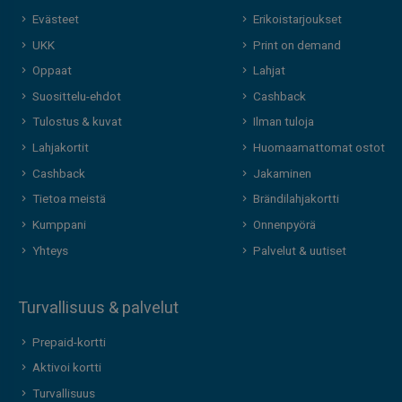
Evästeet
Erikoistarjoukset
UKK
Print on demand
Oppaat
Lahjat
Suosittelu-ehdot
Cashback
Tulostus & kuvat
Ilman tuloja
Lahjakortit
Huomaamattomat ostot
Cashback
Jakaminen
Tietoa meistä
Brändilahjakortti
Kumppani
Onnenpyörä
Yhteys
Palvelut & uutiset
Turvallisuus & palvelut
Prepaid-kortti
Aktivoi kortti
Turvallisuus