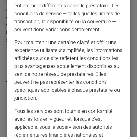
Rester informé des dernières astuces des fraudeurs et
entièrement différentes selon le prestataire. Les
adapter en conséquence vos habitudes d'achat
conditions de service — telles que les limites de
demeure la clé pour sécuriser votre expérience en ligne.
transaction, la disponibilité ou la couverture —
Conjuguer mesures technologiques et vigilance
peuvent donc varier considérablement.
humaine définit un duo gagnant pour naviguer
sereinement dans cet écosystème virtuel.
Pour maintenir une certaine clarté et offrir une
expérience utilisateur simplifiée, les informations
affichées sur ce site reflètent les conditions les
plus avantageuses actuellement disponibles au
Partager cet article
sein de notre réseau de prestataires. Elles
peuvent ne pas représenter les conditions
spécifiques applicables à chaque prestataire ou
juridiction.
Pourquoi utiliser une carte prépayée pour
Tous les services sont fournis en conformité
les transactions en ligne est plus sûr qu'une
avec les lois en vigueur et, lorsque c’est
carte bancaire classique ?
applicable, sous la supervision des autorités
réglementaires financières nationales et