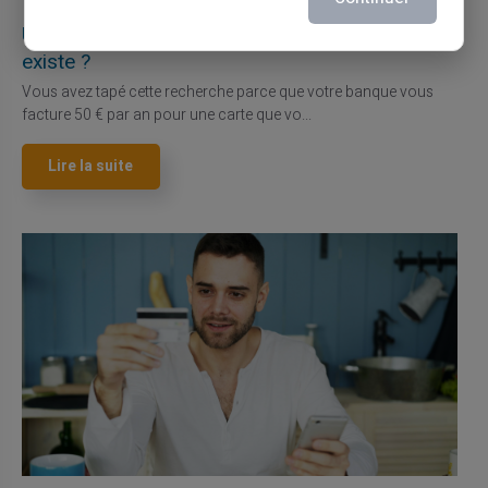
03/08/2026
Veritas
Carte prépayée
Une carte bancaire gratuite sans compte, ça
existe ?
Vous avez tapé cette recherche parce que votre banque vous
facture 50 € par an pour une carte que vo...
Lire la suite