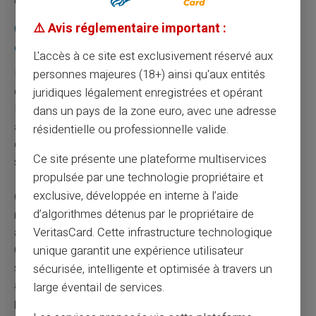
bancaire présumée nécessitant intervention.
Comment mettre fin à un abonnement
⚠️ Avis réglementaire important :
encombrant ?
L'accès à ce site est exclusivement réservé aux
Finalement, que faire lorsque vous devenez conscient
personnes majeures (18+) ainsi qu'aux entités
du boulet qu'est devenu un abonnement ? Identifier puis
juridiques légalement enregistrées et opérant
initier rapidement sa
résiliation
devrait figurer parmi vos
dans un pays de la zone euro, avec une adresse
actions prioritaires avant que la situation ne s’amplifie
résidentielle ou professionnelle valide.
davantage. Rassurez-vous, certains opérateurs
Ce site présente une plateforme multiservices
simplifient heureusement cette démarche.
propulsée par une technologie propriétaire et
exclusive, développée en interne à l’aide
Consultez le centre d'aide associé à l'application
d’algorithmes détenus par le propriétaire de
responsable afin de connaître précisément le processus
adéquat permettant un désengagement rapide et serein.
VeritasCard. Cette infrastructure technologique
Cette initiative reste indispensable si vous souhaitez
unique garantit une expérience utilisateur
stopper entièrement l'incessante prolifération de
coûts
sécurisée, intelligente et optimisée à travers un
additionnels mensuels
liés à un engagement
large éventail de services.
préalablement occulté dès le retrait initialement réalisé.