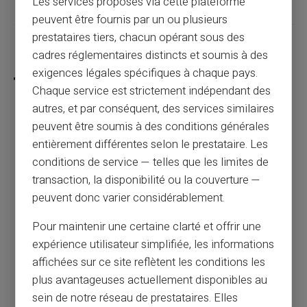
Les services proposés via cette plateforme
peuvent être fournis par un ou plusieurs
prestataires tiers, chacun opérant sous des
Partager cet article
cadres réglementaires distincts et soumis à des
exigences légales spécifiques à chaque pays.
Chaque service est strictement indépendant des
autres, et par conséquent, des services similaires
peuvent être soumis à des conditions générales
Achats sur les marketplaces : comment
entièrement différentes selon le prestataire. Les
éviter les faux vendeurs et les paiements à
conditions de service — telles que les limites de
risque ?
transaction, la disponibilité ou la couverture —
peuvent donc varier considérablement.
Article précédent
Pour maintenir une certaine clarté et offrir une
expérience utilisateur simplifiée, les informations
Voyages et réservations en ligne : comment
affichées sur ce site reflètent les conditions les
éviter les fausses agences et arnaques aux
plus avantageuses actuellement disponibles au
billets ?
sein de notre réseau de prestataires. Elles