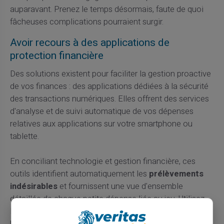
auparavant. Prenez le temps désormais, faute de quoi
fâcheuses complications pourraient surgir.
Avoir recours à des applications de
protection financière
Des solutions existent pour faciliter la gestion proactive
de vos finances : des applications dédiées à la sécurité
des transactions numériques. Elles offrent des services
d'analyse et de suivi automatique de vos dépenses
relatives aux applications sur votre smartphone ou
tablette.
En conciliant technologie et gestion financière, ces
outils identifient automatiquement les
prélèvements
indésirables
et fournissent une vue d'ensemble
détaillée de chaque petite dépense liée au jeu. Utilisez-
les pour répondre promptement face à toute anomalie