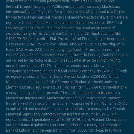
issuers for accounts and payment instrument are PFS Card Services
(Ireland) Limited (trading as PCSIL) pursuant to a license by Mastercard
International, Narvi Payments Oy Ab, Monavate UAB pursuant to a license
by Mastercard International. Mastercard and the Mastercard Brand Mark are
registered trademarks of Mastercard International Incorporated. PFS Card
Services (Ireland) Limited is authorized and regulated as an issuer of
electronic money by the Central Bank of Ireland under registration number
C175999. Registered office: EML Payments,2nd Floor La Vallee House, Upper
Dargle Road, Bray, Co. Wicklow, Ireland. Moorwand Ltd in partnership with
Heuro SAS. Heuro SAS is a company registered in France under number
833165863, with its registered office at 1, Rue de la Bourse, 75002 Paris. It is
authorised by the Autorité de Contrôle Prudentiel et de Résolution (ACPR),
under licence number 17478, to issue electronic money. Moorwand Ltd is a
company incorporated in England and Wales (Company No. 8491211), with
its registered office at Fora, 3 Lloyds Avenue, London, EC3N 3DS, United
Kingdom. It is authorised by the Financial Conduct Authority under the
Electronic Money Regulations 2011 (Register Ref: 900709) to issue electronic
money and payment instruments. The card is issued under licence from
Mastercard International. Mastercard and the circles design are registered
trademarks of Mastercard International Incorporated. Narvi Payments Oy Ab
is authorized and regulated as an issuer of electronic money by the Finnish
Financial Supervisory Authority under registration number 3190214-6—
registered office: Lapinlahdenkatu 16, 00180 Helsinki, Finland. Monavate is
authorized and regulated as an issuer of electronic money by the Central
Bank of Lithuania under registration number LB002139. Registered office: