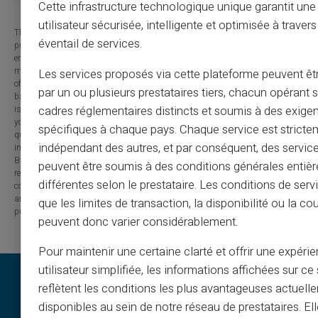
Cette infrastructure technologique unique garantit un
utilisateur sécurisée, intelligente et optimisée à travers
The information provided on this blog is presented for informational
éventail de services.
purposes only and has no contractual or legal value. Although we strive to
ensure the accuracy, completeness and updating of the published content, it
may contain errors, omissions or inaccuracies. Carte Veritas and the authors
Les services proposés via cette plateforme peuvent êtr
of the articles cannot be held responsible for decisions or actions taken
par un ou plusieurs prestataires tiers, chacun opérant
based on the information contained in this blog. Any use of this information
cadres réglementaires distincts et soumis à des exige
is made at your own risk and under your sole responsibility. We encourage
you to consult a qualified professional or an expert for any important
spécifiques à chaque pays. Chaque service est stricte
question or decision relating to the subjects discussed. In addition, the
indépendant des autres, et par conséquent, des service
information presented on this site may be modified or updated without notice.
By visiting this blog, you agree that Carte Veritas and its partners are
peuvent être soumis à des conditions générales entiè
released from any liability concerning losses, direct or indirect damages, or
différentes selon le prestataire. Les conditions de serv
consequences arising from the use of the contents of this site, whether they
are linked to errors, omissions or the interpretation of the information
que les limites de transaction, la disponibilité ou la c
published.
peuvent donc varier considérablement.
Pour maintenir une certaine clarté et offrir une expéri
utilisateur simplifiée, les informations affichées sur ce 
reflètent les conditions les plus avantageuses actuell
disponibles au sein de notre réseau de prestataires. El