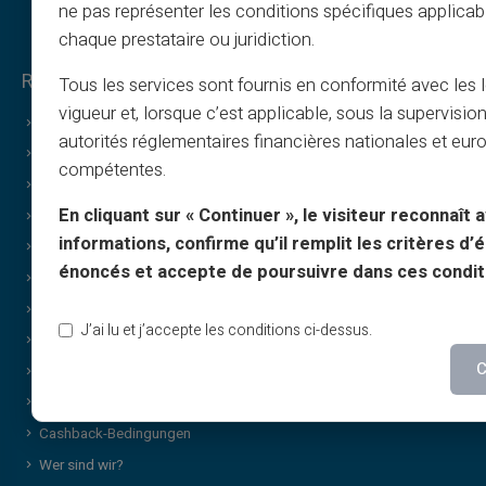
ne pas représenter les conditions spécifiques applicab
chaque prestataire ou juridiction.
Rechtliches & Bedingungen
Tous les services sont fournis en conformité avec les 
vigueur et, lorsque c’est applicable, sous la supervisio
Allgemeine Geschäftsbedingungen
autorités réglementaires financières nationales et eu
Rechtliche Hinweise
compétentes.
Datenschutzerklärung
En cliquant sur « Continuer », le visiteur reconnaît a
Nutzungsbedingungen
informations, confirme qu’il remplit les critères d’él
Cookie-Richtlinie
énoncés et accepte de poursuivre dans ces condit
FAQ
Tutorials
J’ai lu et j’accepte les conditions ci-dessus.
Bedingungen – Empfehlungsprogramm
C
Richtlinie für Druck und Bildnutzung
Bedingungen für Geschenkkarten
Cashback-Bedingungen
Wer sind wir?