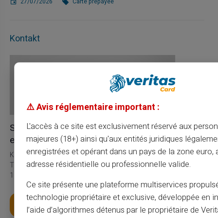
27/07/2026
Carte prépayée
Kontakt
⚠️ Avis réglementaire important :
L'accès à ce site est exclusivement réservé aux perso
Service & Support durch
echte Menschen, nicht durch Bots
majeures (18+) ainsi qu'aux entités juridiques légaleme
enregistrées et opérant dans un pays de la zone euro,
Kundenservice in englischer Sprache zu Ihrer Verfügung mit
adresse résidentielle ou professionnelle valide.
Ticket 24/24, telefonisch von Montag bis Samstag von 9h bis
18h30
Ce site présente une plateforme multiservices propuls
technologie propriétaire et exclusive, développée en i
Hol dir deine Karte
l’aide d’algorithmes détenus par le propriétaire de Veri