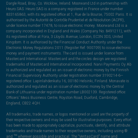
Dargle Road, Bray, Co. Wicklow, Ireland. Moorwand Ltd in partnership with
Heuro SAS. Heuro SAS is a company registered in France under number
833165863, with its registered office at 1, Rue de la Bourse, 75002 Paris. It is
authorised by the Autorité de Contrôle Prudentiel et de Résolution (ACPR),
under licence number 17478, to issue electronic money. Moorwand Ltd is a
company incorporated in England and Wales (Company No. 8491211), with
its registered office at Fora, 3 Lloyds Avenue, London, EC3N 3DS, United
Kingdom. It is authorised by the Financial Conduct Authority under the
Electronic Money Regulations 2011 (Register Ref: 900709) to issue electronic
money and payment instruments. The card is issued under licence from
Mastercard International. Mastercard and the circles design are registered
trademarks of Mastercard International Incorporated. Narvi Payments Oy Ab
is authorized and regulated as an issuer of electronic money by the Finnish
Financial Supervisory Authority under registration number 3190214-6—
registered office: Lapinlahdenkatu 16, 00180 Helsinki, Finland. Monavate is
authorized and regulated as an issuer of electronic money by the Central
Bank of Lithuania under registration number LB002139. Registered office:
Officers' Mess Business Centre, Royston Road, Duxford, Cambridge,
England, CB22 4QH.
All trademarks, trade names, or logos mentioned or used are the property of
their respective owners and may be used for illustrative purposes. Every effort
has been made to appropriately capitalize, punctuate, identify, and attribute
trademarks and trade names to their respective owners, including using ®
and ™ wherever possible and practical. The “VeritasCard” name and