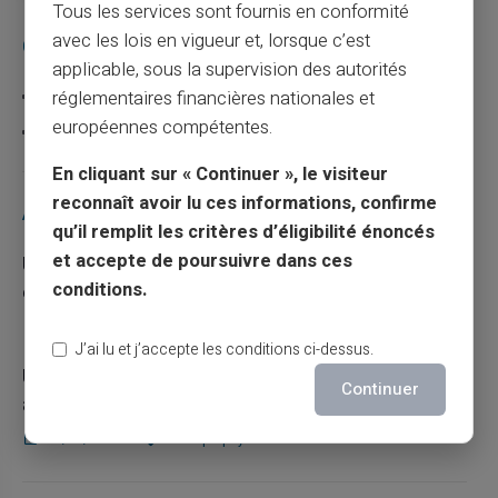
Tous les services sont fournis en conformité
avec les lois en vigueur et, lorsque c’est
Catégories
applicable, sous la supervision des autorités
Carte prépayée
réglementaires financières nationales et
européennes compétentes.
Escroquerie
En cliquant sur « Continuer », le visiteur
reconnaît avoir lu ces informations, confirme
Articles récents
qu’il remplit les critères d’éligibilité énoncés
et accepte de poursuivre dans ces
Une carte bancaire gratuite sans compte, ça
conditions.
existe ?
03/08/2026
Carte prépayée
J’ai lu et j’accepte les conditions ci-dessus.
Utilisation responsable du paiement mobile
Continuer
avec la carte Veritas
27/07/2026
Carte prépayée