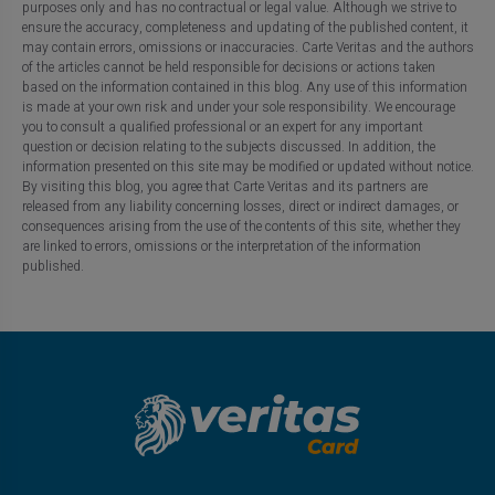
purposes only and has no contractual or legal value. Although we strive to
ensure the accuracy, completeness and updating of the published content, it
may contain errors, omissions or inaccuracies. Carte Veritas and the authors
of the articles cannot be held responsible for decisions or actions taken
based on the information contained in this blog. Any use of this information
is made at your own risk and under your sole responsibility. We encourage
you to consult a qualified professional or an expert for any important
question or decision relating to the subjects discussed. In addition, the
information presented on this site may be modified or updated without notice.
By visiting this blog, you agree that Carte Veritas and its partners are
released from any liability concerning losses, direct or indirect damages, or
consequences arising from the use of the contents of this site, whether they
are linked to errors, omissions or the interpretation of the information
published.