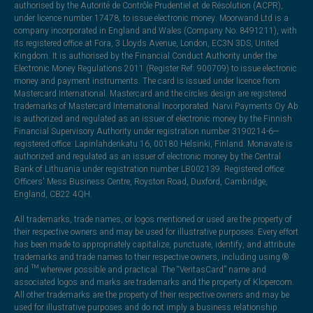
authorised by the Autorité de Contrôle Prudentiel et de Résolution (ACPR),
under licence number 17478, to issue electronic money. Moorwand Ltd is a
company incorporated in England and Wales (Company No. 8491211), with
its registered office at Fora, 3 Lloyds Avenue, London, EC3N 3DS, United
Kingdom. It is authorised by the Financial Conduct Authority under the
Electronic Money Regulations 2011 (Register Ref: 900709) to issue electronic
money and payment instruments. The card is issued under licence from
Mastercard International. Mastercard and the circles design are registered
trademarks of Mastercard International Incorporated. Narvi Payments Oy Ab
is authorized and regulated as an issuer of electronic money by the Finnish
Financial Supervisory Authority under registration number 3190214-6—
registered office: Lapinlahdenkatu 16, 00180 Helsinki, Finland. Monavate is
authorized and regulated as an issuer of electronic money by the Central
Bank of Lithuania under registration number LB002139. Registered office:
Officers' Mess Business Centre, Royston Road, Duxford, Cambridge,
England, CB22 4QH.
All trademarks, trade names, or logos mentioned or used are the property of
their respective owners and may be used for illustrative purposes. Every effort
has been made to appropriately capitalize, punctuate, identify, and attribute
trademarks and trade names to their respective owners, including using ®
and ™ wherever possible and practical. The “VeritasCard” name and
associated logos and marks are trademarks and the property of Klopercom.
All other trademarks are the property of their respective owners and may be
used for illustrative purposes and do not imply a business relationship