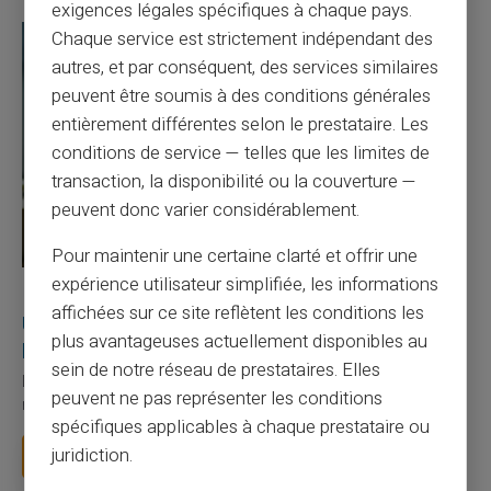
exigences légales spécifiques à chaque pays.
Chaque service est strictement indépendant des
autres, et par conséquent, des services similaires
peuvent être soumis à des conditions générales
entièrement différentes selon le prestataire. Les
conditions de service — telles que les limites de
transaction, la disponibilité ou la couverture —
peuvent donc varier considérablement.
Pour maintenir une certaine clarté et offrir une
expérience utilisateur simplifiée, les informations
27/07/2026
Veritas
Carte prépayée
affichées sur ce site reflètent les conditions les
Utilisation responsable du paiement mobile avec
plus avantageuses actuellement disponibles au
la carte Veritas
sein de notre réseau de prestataires. Elles
Le paiement mobile s'est imposé dans les habitudes quotidiennes,
peuvent ne pas représenter les conditions
mais il appelle des réflexes pour é...
spécifiques applicables à chaque prestataire ou
juridiction.
Lire la suite