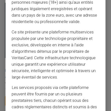
personnes majeures (18+) ainsi qu'aux entités
juridiques légalement enregistrées et opérant
dans un pays de la zone euro, avec une adresse
résidentielle ou professionnelle valide.
Ce site présente une plateforme multiservices
propulsée par une technologie propriétaire et
exclusive, développée en interne à l’aide
d’algorithmes détenus par le propriétaire de
VeritasCard. Cette infrastructure technologique
03/08/2026
Veritas
Carte prépayée
unique garantit une expérience utilisateur
Une carte bancaire gratuite sans compte, ça
sécurisée, intelligente et optimisée à travers un
existe ?
large éventail de services.
Vous avez tapé cette recherche parce que votre banque vous
Les services proposés via cette plateforme
facture 50 € par an pour une carte que vo...
peuvent être fournis par un ou plusieurs
prestataires tiers, chacun opérant sous des
Lire la suite
cadres réglementaires distincts et soumis à des