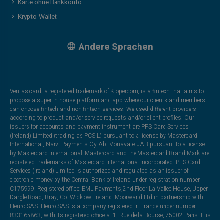
Karte ohne Bankkonto
Krypto-Wallet
Andere Sprachen
Veritas card, a registered trademark of Klopercom, is a fintech that aims to
propose a super in-house platform and app where our clients and members
can choose fintech and non-fintech services. We used different providers
according to product and/or service requests and/or client profiles. Our
issuers for accounts and payment instrument are PFS Card Services
(Ireland) Limited (trading as PCSIL) pursuant to a license by Mastercard
International, Narvi Payments Oy Ab, Monavate UAB pursuant to a license
by Mastercard International. Mastercard and the Mastercard Brand Mark are
registered trademarks of Mastercard International Incorporated. PFS Card
Services (Ireland) Limited is authorized and regulated as an issuer of
electronic money by the Central Bank of Ireland under registration number
C175999. Registered office: EML Payments,2nd Floor La Vallee House, Upper
Dargle Road, Bray, Co. Wicklow, Ireland. Moorwand Ltd in partnership with
Heuro SAS. Heuro SAS is a company registered in France under number
833165863, with its registered office at 1, Rue de la Bourse, 75002 Paris. It is