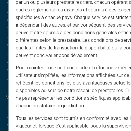
par un ou plusieurs prestataires tiers, chacun opérant
Cookie-Richtlinie
cadres réglementaires distincts et soumis à des exige
FAQ
spécifiques à chaque pays. Chaque service est stricte
Tutorials
indépendant des autres, et par conséquent, des service
Bedingungen – Empfehlungsprogramm
peuvent être soumis à des conditions générales entiè
Richtlinie für Druck und Bildnutzung
différentes selon le prestataire. Les conditions de serv
Bedingungen für Geschenkkarten
que les limites de transaction, la disponibilité ou la c
Cashback-Bedingungen
peuvent donc varier considérablement.
Wer sind wir?
Pour maintenir une certaine clarté et offrir une expéri
Affiliate werden
utilisateur simplifiée, les informations affichées sur ce 
Kontakt
reflètent les conditions les plus avantageuses actuell
disponibles au sein de notre réseau de prestataires. El
Vorteile von Veritas
ne pas représenter les conditions spécifiques applicab
chaque prestataire ou juridiction.
Warum VERITAS?
Dedizierte IBAN und RIB
Tous les services sont fournis en conformité avec les 
vigueur et, lorsque c’est applicable, sous la supervisio
3D Secure