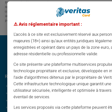
By visiting this blog, you agree that Carte Veritas and its partners are
released from any liability concerning losses, direct or indirect damages, or
consequences arising from the use of the contents of this site, whether they
are linked to errors, omissions or the interpretation of the information
published.
⚠️ Avis réglementaire important :
L'accès à ce site est exclusivement réservé aux perso
majeures (18+) ainsi qu'aux entités juridiques légaleme
enregistrées et opérant dans un pays de la zone euro,
adresse résidentielle ou professionnelle valide.
Ce site présente une plateforme multiservices propuls
technologie propriétaire et exclusive, développée en i
Rechtliches & Bedingungen
l’aide d’algorithmes détenus par le propriétaire de Veri
Cette infrastructure technologique unique garantit un
Allgemeine Geschäftsbedingungen
utilisateur sécurisée, intelligente et optimisée à travers
Rechtliche Hinweise
éventail de services.
Datenschutzerklärung
Les services proposés via cette plateforme peuvent êtr
Nutzungsbedingungen