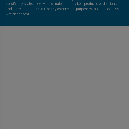
specifically stated; however, no materials may be reproduced or distributed
under any circumstances for any commercial purpose without our express
written consent.