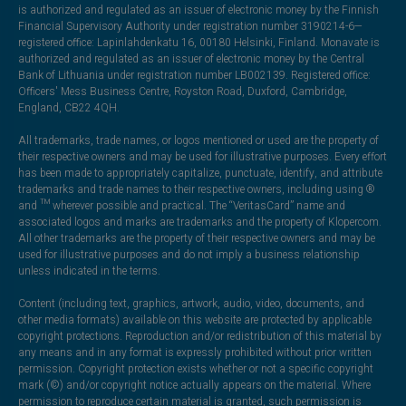
is authorized and regulated as an issuer of electronic money by the Finnish
Financial Supervisory Authority under registration number 3190214-6—
registered office: Lapinlahdenkatu 16, 00180 Helsinki, Finland. Monavate is
authorized and regulated as an issuer of electronic money by the Central
Bank of Lithuania under registration number LB002139. Registered office:
Officers' Mess Business Centre, Royston Road, Duxford, Cambridge,
England, CB22 4QH.
All trademarks, trade names, or logos mentioned or used are the property of
their respective owners and may be used for illustrative purposes. Every effort
has been made to appropriately capitalize, punctuate, identify, and attribute
trademarks and trade names to their respective owners, including using ®
and ™ wherever possible and practical. The “VeritasCard” name and
associated logos and marks are trademarks and the property of Klopercom.
All other trademarks are the property of their respective owners and may be
used for illustrative purposes and do not imply a business relationship
unless indicated in the terms.
Content (including text, graphics, artwork, audio, video, documents, and
other media formats) available on this website are protected by applicable
copyright protections. Reproduction and/or redistribution of this material by
any means and in any format is expressly prohibited without prior written
permission. Copyright protection exists whether or not a specific copyright
mark (©) and/or copyright notice actually appears on the material. Where
permission to reproduce certain material is granted, such permission is