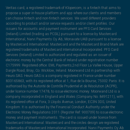
Veritas card, a registered trademark of Klopercom, is a fintech that aims to
propose a super in-house platform and app where our clients and members
can choose fintech and non-fintech services. We used different providers
according to product and/or service requests and/or client profiles. Our
issuers for accounts and payment instrument are PFS Card Services
(Ireland) Limited (trading as PCSIL) pursuant to a license by Mastercard
International, Narvi Payments Oy Ab, Monavate UAB pursuant to a license
by Mastercard International. Mastercard and the Mastercard Brand Mark are
registered trademarks of Mastercard International Incorporated. PFS Card
Services (Ireland) Limited is authorized and regulated as an issuer of
electronic money by the Central Bank of Ireland under registration number
C175999. Registered office: EML Payments,2nd Floor La Vallee House, Upper
Dargle Road, Bray, Co. Wicklow, Ireland. Moorwand Ltd in partnership with
Heuro SAS. Heuro SAS is a company registered in France under number
833165863, with its registered office at 1, Rue de la Bourse, 75002 Paris. It is
authorised by the Autorité de Contrôle Prudentiel et de Résolution (ACPR),
under licence number 17478, to issue electronic money. Moorwand Ltd is a
company incorporated in England and Wales (Company No. 8491211), with
its registered office at Fora, 3 Lloyds Avenue, London, EC3N 3DS, United
Kingdom. It is authorised by the Financial Conduct Authority under the
Electronic Money Regulations 2011 (Register Ref: 900709) to issue electronic
money and payment instruments. The card is issued under licence from
Mastercard International. Mastercard and the circles design are registered
trademarks of Mastercard International Incorporated. Narvi Payments Oy Ab