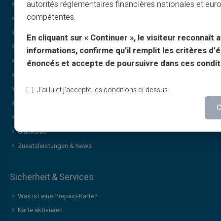
autorités réglementaires financières nationales et eu
Angebote
compétentes.
Sonderangebote
Print on Demand
En cliquant sur « Continuer », le visiteur reconnaît a
Schenken
informations, confirme qu’il remplit les critères d’él
Sonder-Cashback-Angebot
énoncés et accepte de poursuivre dans ces condit
Ohne Einkommensnachweis
Diskrete / vertrauliche Einkäufe
J’ai lu et j’accepte les conditions ci-dessus.
Teilen
C
Marken-Geschenkkarte
Glücksrad
Zusatzleistungen & News
Sicherheit & Services
Was ist eine Prepaid-Karte?
Karte aktivieren