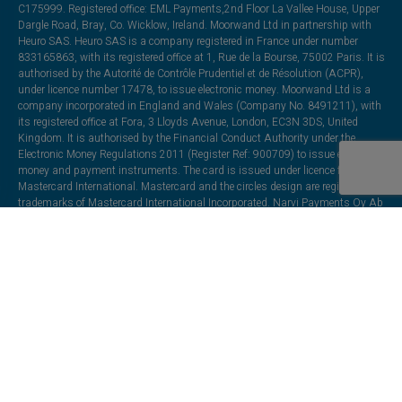
C175999. Registered office: EML Payments,2nd Floor La Vallee House, Upper
Dargle Road, Bray, Co. Wicklow, Ireland. Moorwand Ltd in partnership with
Heuro SAS. Heuro SAS is a company registered in France under number
833165863, with its registered office at 1, Rue de la Bourse, 75002 Paris. It is
authorised by the Autorité de Contrôle Prudentiel et de Résolution (ACPR),
under licence number 17478, to issue electronic money. Moorwand Ltd is a
company incorporated in England and Wales (Company No. 8491211), with
its registered office at Fora, 3 Lloyds Avenue, London, EC3N 3DS, United
Kingdom. It is authorised by the Financial Conduct Authority under the
Electronic Money Regulations 2011 (Register Ref: 900709) to issue electronic
money and payment instruments. The card is issued under licence from
Mastercard International. Mastercard and the circles design are registered
trademarks of Mastercard International Incorporated. Narvi Payments Oy Ab
is authorized and regulated as an issuer of electronic money by the Finnish
Financial Supervisory Authority under registration number 3190214-6—
registered office: Lapinlahdenkatu 16, 00180 Helsinki, Finland. Monavate is
authorized and regulated as an issuer of electronic money by the Central
Bank of Lithuania under registration number LB002139. Registered office:
Officers' Mess Business Centre, Royston Road, Duxford, Cambridge,
England, CB22 4QH.
All trademarks, trade names, or logos mentioned or used are the property of
their respective owners and may be used for illustrative purposes. Every effort
has been made to appropriately capitalize, punctuate, identify, and attribute
trademarks and trade names to their respective owners, including using ®