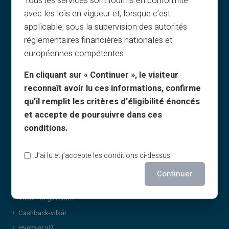
Tous les services sont fournis en conformité
avec les lois en vigueur et, lorsque c’est
applicable, sous la supervision des autorités
réglementaires financières nationales et
Juridiske oplysninger & vilkår
européennes compétentes.
Generelle vilkår
En cliquant sur « Continuer », le visiteur
Juridisk meddelelse
reconnaît avoir lu ces informations, confirme
Privatlivspolitik
qu’il remplit les critères d’éligibilité énoncés
Brugsbetingelser
et accepte de poursuivre dans ces
Cookiepolitik
conditions.
FAQ
Vejledninger
J’ai lu et j’accepte les conditions ci-dessus.
Vilkår – henvisningsprogram
Continuer
Politik for print og brug af billeder
Vilkår for gavekort
Cashback-vilkår
Hvem er vi?