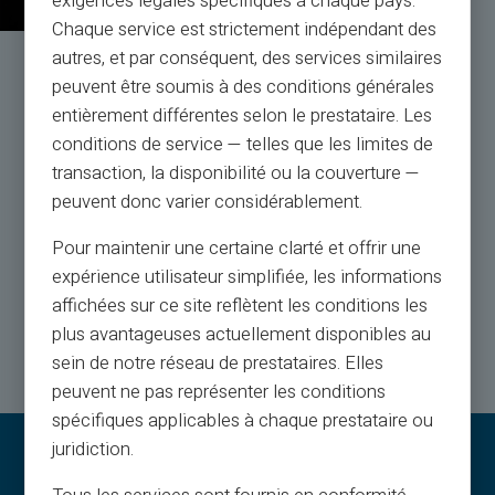
exigences légales spécifiques à chaque pays.
Chaque service est strictement indépendant des
autres, et par conséquent, des services similaires
Service og support af
peuvent être soumis à des conditions générales
rigtige mennesker, ikke bots
entièrement différentes selon le prestataire. Les
conditions de service — telles que les limites de
Kundeservice på engelsk til din tjeneste med billet
transaction, la disponibilité ou la couverture —
24/24, via
peuvent donc varier considérablement.
telefon fra mandag til lørdag fra 9h til 18.30
Pour maintenir une certaine clarté et offrir une
expérience utilisateur simplifiée, les informations
Kontakt os
affichées sur ce site reflètent les conditions les
plus avantageuses actuellement disponibles au
sein de notre réseau de prestataires. Elles
peuvent ne pas représenter les conditions
spécifiques applicables à chaque prestataire ou
juridiction.