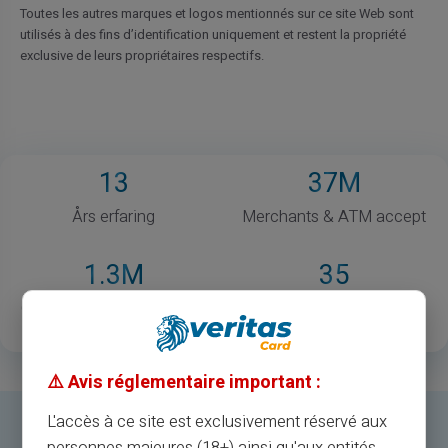
Toutes les autres marques et logos mentionnés sur ce site Web sont
utilisés à des fins d’identification uniquement et restent la propriété
exclusive de leurs propriétaires respectifs.
13
37
M
Års erfaring
Merchants & ATM accept
1
.3M
35
Glade registrerede kunder
Lande til rådighed
⚠️ Avis réglementaire important :
L'accès à ce site est exclusivement réservé aux