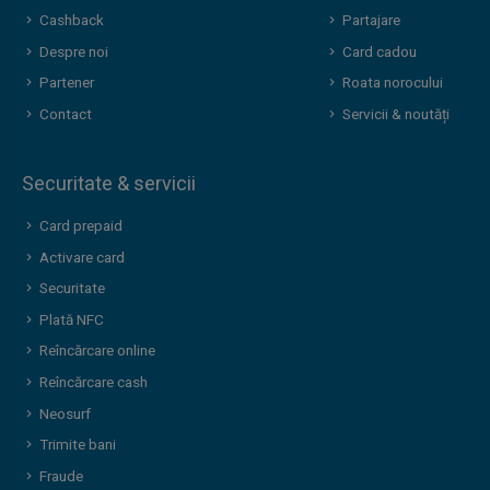
Cashback
Partajare
Despre noi
Card cadou
Partener
Roata norocului
Contact
Servicii & noutăți
Securitate & servicii
Card prepaid
Activare card
Securitate
Plată NFC
Reîncărcare online
Reîncărcare cash
Neosurf
Trimite bani
Fraude