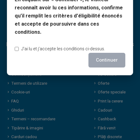
reconnaît avoir lu ces informations, confirme
qu’il remplit les critères d’éligibilité énoncés
et accepte de poursuivre dans ces
conditions.
Legal & termeni
Avantaje Veritas
J’ai lu et j’accepte les conditions ci-dessus.
Termeni generali
De ce VERITAS
Continuer
Aviz legal
IBAN & RIB
Confidențialitate
3D Secure
Termeni de utilizare
Oferte
Cookie-uri
Oferte speciale
FAQ
Print la cerere
Ghiduri
Cadouri
Termeni – recomandare
Cashback
Tipărire & imagini
Fără venit
Carduri cadou
Plăți discrete