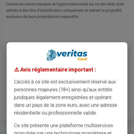
Toutes les autres marques et logos mentionnés sur ce site Web sont
utilisés à des fins d’identification uniquement et restent la propriété
exclusive de leurs propriétaires respectifs.
13
37
M
Ani de experiență
Acceptarea
⚠️ Avis réglementaire important :
comercianților și
bancomatelor
L'accès à ce site est exclusivement réservé aux
personnes majeures (18+) ainsi qu'aux entités
1
.3M
35
juridiques légalement enregistrées et opérant
dans un pays de la zone euro, avec une adresse
Clienți înregistrați fericiți
Țări disponibile
résidentielle ou professionnelle valide.
Ce site présente une plateforme multiservices
propulsée par une technologie propriétaire et