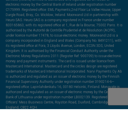
electronic money by the Central Bank of Ireland under registration number
C175999. Registered office: EML Payments,2nd Floor La Vallee House, Upper
Dargle Road, Bray, Co. Wicklow, Ireland. Moorwand Ltd in partnership with
Heuro SAS. Heuro SAS is a company registered in France under number
833165863, with its registered office at 1, Rue de la Bourse, 75002 Paris. It is
authorised by the Autorité de Contrôle Prudentiel et de Résolution (ACPR),
under licence number 17478, to issue electronic money. Moorwand Ltd is a
company incorporated in England and Wales (Company No. 8491211), with
its registered office at Fora, 3 Lloyds Avenue, London, EC3N 3DS, United
Kingdom. It is authorised by the Financial Conduct Authority under the
Electronic Money Regulations 2011 (Register Ref: 900709) to issue electronic
money and payment instruments. The card is issued under licence from
Mastercard International. Mastercard and the circles design are registered
trademarks of Mastercard International Incorporated. Narvi Payments Oy Ab
is authorized and regulated as an issuer of electronic money by the Finnish
Financial Supervisory Authority under registration number 3190214-6—
registered office: Lapinlahdenkatu 16, 00180 Helsinki, Finland. Monavate is
authorized and regulated as an issuer of electronic money by the Central
Bank of Lithuania under registration number LB002139. Registered office:
Officers' Mess Business Centre, Royston Road, Duxford, Cambridge,
England, CB22 4QH.
All trademarks, trade names, or logos mentioned or used are the property of
their respective owners and may be used for illustrative purposes. Every effort
has been made to appropriately capitalize, punctuate, identify, and attribute