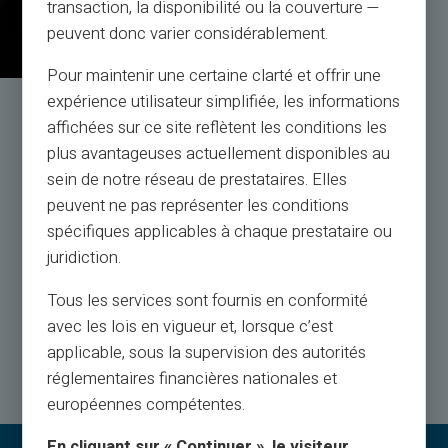
transaction, la disponibilité ou la couverture —
peuvent donc varier considérablement.
Pour maintenir une certaine clarté et offrir une
expérience utilisateur simplifiée, les informations
Service și asistență de
affichées sur ce site reflètent les conditions les
la oameni reali, nu de roboți
plus avantageuses actuellement disponibles au
sein de notre réseau de prestataires. Elles
peuvent ne pas représenter les conditions
Serviciul Clienți în limba engleză la dispoziția
dumneavoastră prin bilet 24/24, prin
spécifiques applicables à chaque prestataire ou
telefon de luni până sâmbătă de la 9h la 18h30
juridiction.
Tous les services sont fournis en conformité
Contactează-ne
avec les lois en vigueur et, lorsque c’est
applicable, sous la supervision des autorités
réglementaires financières nationales et
européennes compétentes.
En cliquant sur « Continuer », le visiteur