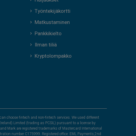
Työntekijäkortti
Matkustaminen
Pankkikielto
Ilman tiliä
Kryptolompakko
can choose fintech and non-fintech services. We used different
Ireland) Limited (trading as PCSIL) pursuant to a license by
nd Mark are registered trademarks of Mastercard International
egistration number C175999. Registered office: EML Payments,2nd