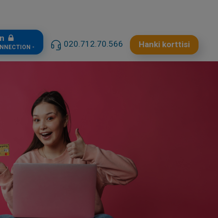
in
020.712.70.566
Hanki korttisi
ONNECTION -