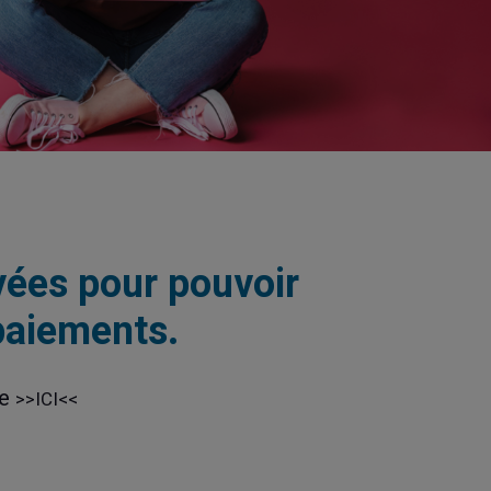
vées pour pouvoir
 paiements.
te
>>ICI<<