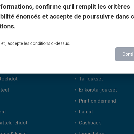
nformations, confirme qu’il remplit les critères
gibilité énoncés et accepte de poursuivre dans 
tions.
delliset ehdot
Veritas-edut
lu et j’accepte les conditions ci-dessus.
set ehdot
Miksi VERITAS
Conti
udelliset tiedot
IBAN & RIB
osuoja
3D Secure
töehdot
Tarjoukset
teet
Erikoistarjoukset
Print on demand
aat
Lahjat
ittelu-ehdot
Cashback
stus & kuvat
Ilman tuloja