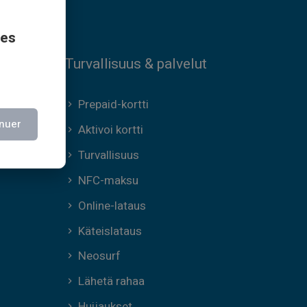
ces
Turvallisuus & palvelut
Prepaid-kortti
nuer
Aktivoi kortti
Turvallisuus
NFC-maksu
Online-lataus
Käteislataus
Neosurf
Lähetä rahaa
Huijaukset