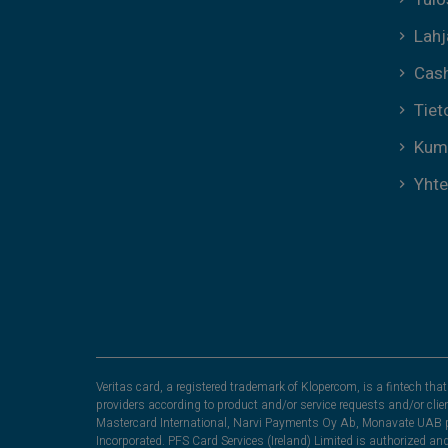
Lahj
Cas
Tiet
Kum
Yhte
Veritas card, a registered trademark of Klopercom, is a fintech t
providers according to product and/or service requests and/or clie
Mastercard International, Narvi Payments Oy Ab, Monavate UAB pu
Incorporated. PFS Card Services (Ireland) Limited is authorized a