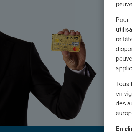
peuve
Pour m
utilis
tod
reflè
dispon
peuve
Asia
applic
pu
Tous 
en vig
des a
europ
En cli