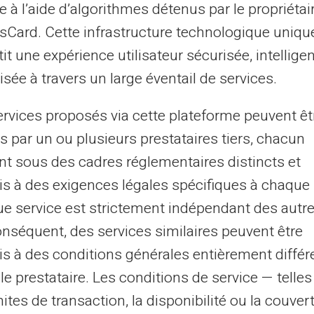
e à l’aide d’algorithmes détenus par le propriétai
asCard. Cette infrastructure technologique uniqu
it une expérience utilisateur sécurisée, intelligen
sée à travers un large éventail de services.
ervices proposés via cette plateforme peuvent êt
37
M
1
.3M
s par un ou plusieurs prestataires tiers, chacun
nt sous des cadres réglementaires distincts et
Kauppiaat ja
Onnelliset rekisteröi
s à des exigences légales spécifiques à chaque 
ankkiautomaattien
asiakkaat
e service est strictement indépendant des autre
hyväksyminen
onséquent, des services similaires peuvent être
s à des conditions générales entièrement différ
le prestataire. Les conditions de service — telle
mites de transaction, la disponibilité ou la couve