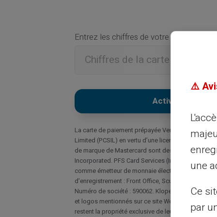
Entrez les chiffres de votre carte cadea
⚠️ Avi
L'acc
La carte de paiement prépayée Veritas Mastercard 
majeu
Limited (PCSIL) en vertu d’une licence de Masterca
enreg
de marque de Mastercard sont des marques déposé
Incorporated. PFS Card Services (Ireland) Limited e
une ad
comme émetteur de monnaie électronique sous le 
d’enregistrement : Front Office, Scurlockstown Bus
Ce si
Numéro de société : 590062. Klopercom 2010 – CA
et logos mentionnés sur ce site Web sont utilisés à
par u
restent la propriété exclusive de leurs propriétaires