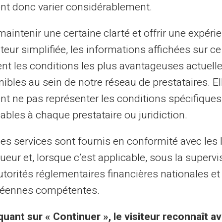
nt donc varier considérablement.
aintenir une certaine clarté et offrir une expéri
Palvelu ja tuki
ateur simplifiée, les informations affichées sur ce
ellisilta ihmisiltä, ei robotte
tent les conditions les plus avantageuses actuel
ibles au sein de notre réseau de prestataires. El
nt ne pas représenter les conditions spécifiques
kaspalvelu englanniksi palveluksessasi lipulla 2
ables à chaque prestataire ou juridiction.
helimitse maanantaista lauantaihin klo 9h - 18
les services sont fournis en conformité avec les 
ueur et, lorsque c’est applicable, sous la supervi
utorités réglementaires financières nationales et
Ota meihin yhteyttä
éennes compétentes.
quant sur « Continuer », le visiteur reconnaît av