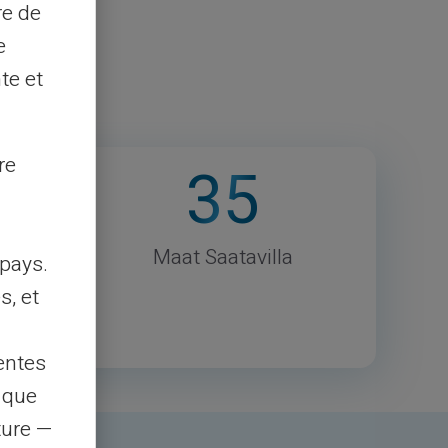
re de
e
te et
re
35
tyneet
Maat Saatavilla
pays.
s, et
entes
s que
rture —