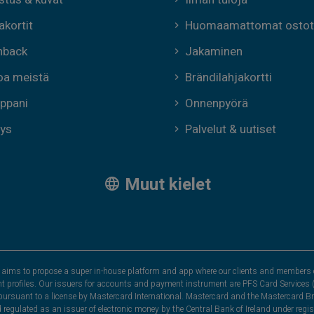
akortit
Huomaamattomat ostot
hback
Jakaminen
oa meistä
Brändilahjakortti
ppani
Onnenpyörä
ys
Palvelut & uutiset
Muut kielet
hat aims to propose a super in-house platform and app where our clients and members 
nt profiles. Our issuers for accounts and payment instrument are PFS Card Services (
rsuant to a license by Mastercard International. Mastercard and the Mastercard Bra
nd regulated as an issuer of electronic money by the Central Bank of Ireland under r