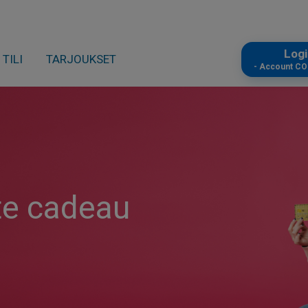
Log
TILI
TARJOUKSET
- Account C
rte cadeau