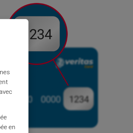
nnes
ent
 avec
sée
pée en