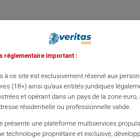
u
s réglementaire important :
ès à ce site est exclusivement réservé aux perso
est émise par PFS Card Services (Ireland)
res (18+) ainsi qu'aux entités juridiques légalem
rd International. Mastercard et l’emblème
istrées et opérant dans un pays de la zone euro,
es de Mastercard International
st régulé par la Banque centrale d’Irlande
resse résidentielle ou professionnelle valide.
numéro de licence C175999. Adresse
iness Park, Trim, Co. Meath, C15 K2R9.
te présente une plateforme multiservices propul
RD VERITAS © Toutes les autres marques
 des fins d’identification uniquement et
ne technologie propriétaire et exclusive, dévelop
 respectifs.