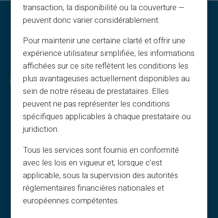
transaction, la disponibilité ou la couverture —
peuvent donc varier considérablement.
Pour maintenir une certaine clarté et offrir une
expérience utilisateur simplifiée, les informations
affichées sur ce site reflètent les conditions les
plus avantageuses actuellement disponibles au
Νομικές πληροφορίες & όροι
sein de notre réseau de prestataires. Elles
Γενικοί όροι
peuvent ne pas représenter les conditions
Νομική ειδοποίηση
spécifiques applicables à chaque prestataire ou
Πολιτική απορρήτου
juridiction.
Όροι χρήσης
Tous les services sont fournis en conformité
Πολιτική cookies
avec les lois en vigueur et, lorsque c’est
Συχνές ερωτήσεις
applicable, sous la supervision des autorités
Οδηγοί
réglementaires financières nationales et
Όροι – Πρόγραμμα σύστασης
européennes compétentes.
Πολιτική εκτύπωσης και χρήσης εικόνων