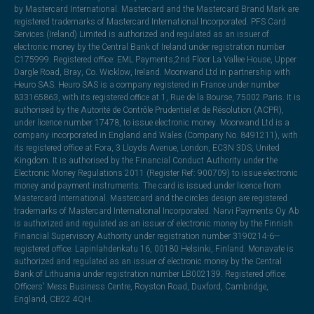
by Mastercard International. Mastercard and the Mastercard Brand Mark are
registered trademarks of Mastercard International Incorporated. PFS Card
Services (Ireland) Limited is authorized and regulated as an issuer of
electronic money by the Central Bank of Ireland under registration number
C175999. Registered office: EML Payments,2nd Floor La Vallee House, Upper
Dargle Road, Bray, Co. Wicklow, Ireland. Moorwand Ltd in partnership with
Heuro SAS. Heuro SAS is a company registered in France under number
833165863, with its registered office at 1, Rue de la Bourse, 75002 Paris. It is
authorised by the Autorité de Contrôle Prudentiel et de Résolution (ACPR),
under licence number 17478, to issue electronic money. Moorwand Ltd is a
company incorporated in England and Wales (Company No. 8491211), with
its registered office at Fora, 3 Lloyds Avenue, London, EC3N 3DS, United
Kingdom. It is authorised by the Financial Conduct Authority under the
Electronic Money Regulations 2011 (Register Ref: 900709) to issue electronic
money and payment instruments. The card is issued under licence from
Mastercard International. Mastercard and the circles design are registered
trademarks of Mastercard International Incorporated. Narvi Payments Oy Ab
is authorized and regulated as an issuer of electronic money by the Finnish
Financial Supervisory Authority under registration number 3190214-6—
registered office: Lapinlahdenkatu 16, 00180 Helsinki, Finland. Monavate is
authorized and regulated as an issuer of electronic money by the Central
Bank of Lithuania under registration number LB002139. Registered office:
Officers' Mess Business Centre, Royston Road, Duxford, Cambridge,
England, CB22 4QH.