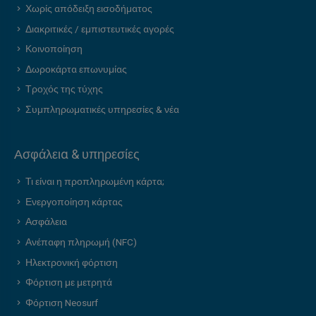
Χωρίς απόδειξη εισοδήματος
Διακριτικές / εμπιστευτικές αγορές
Κοινοποίηση
Δωροκάρτα επωνυμίας
Τροχός της τύχης
Συμπληρωματικές υπηρεσίες & νέα
Ασφάλεια & υπηρεσίες
Τι είναι η προπληρωμένη κάρτα;
Ενεργοποίηση κάρτας
Ασφάλεια
Ανέπαφη πληρωμή (NFC)
Ηλεκτρονική φόρτιση
Φόρτιση με μετρητά
Φόρτιση Neosurf