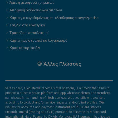
Άμεση μεταφορά χρημάτων
Αποφυγή διαδικτυακών απατών
Κάρτα για εργαζομένους και ελεύθερους επαγγελματίες
Ταξίδια στο εξωτερικό
Τραπεζικοί αποκλεισμοί
Κάρτα χωρίς τραπεζικό λογαριασμό
Κρυπτοπορτοφόλι
Άλλες Γλώσσες
Veritas card, a registered trademark of Klopercom, is a fintech that aims to
propose a super in-house platform and app where our clients and members
can choose fintech and non-fintech services. We used different providers
according to product and/or service requests and/or client profiles. Our
issuers for accounts and payment instrument are PFS Card Services
(Ireland) Limited (trading as PCSIL) pursuant to a license by Mastercard
International, Narvi Payments Oy Ab, Monavate UAB pursuant to a license