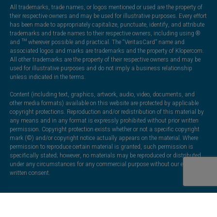
All trademarks, trade names, or logos mentioned or used are the property of
their respective owners and may be used for illustrative purposes. Every effort
has been made to appropriately capitalize, punctuate, identify, and attribute
trademarks and trade names to their respective owners, including using ®
and ™ wherever possible and practical. The “VeritasCard” name and
associated logos and marks are trademarks and the property of Klopercom.
All other trademarks are the property of their respective owners and may be
used for illustrative purposes and do not imply a business relationship
unless indicated in the terms.
Content (including text, graphics, artwork, audio, video, documents, and
other media formats) available on this website are protected by applicable
copyright protections. Reproduction and/or redistribution of this material by
any means and in any format is expressly prohibited without prior written
permission. Copyright protection exists whether or not a specific copyright
mark (©) and/or copyright notice actually appears on the material. Where
permission to reproduce certain material is granted, such permission is
specifically stated; however, no materials may be reproduced or distributed
under any circumstances for any commercial purpose without our express
written consent.