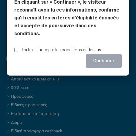
En cliquant sur « Continuer », le visiteur
Όροι δωροκαρτών
reconnaît avoir lu ces informations, confirme
Όροι cashback
qu’il remplit les critères d’éligibilité énoncés
Ποιοι είμαστε;
et accepte de poursuivre dans ces
Γίνετε συνεργάτης
conditions.
Επικοινωνία
J’ai lu et j’accepte les conditions ci-dessus.
Πλεονεκτήματα Veritas
Continuer
Γιατί VERITAS;
Αποκλειστικό IBAN και RIB
3D Secure
Προσφορές
Ειδικές προσφορές
Εκτύπωση κατ’ απαίτηση
Δώρα
Ειδική προσφορά cashback