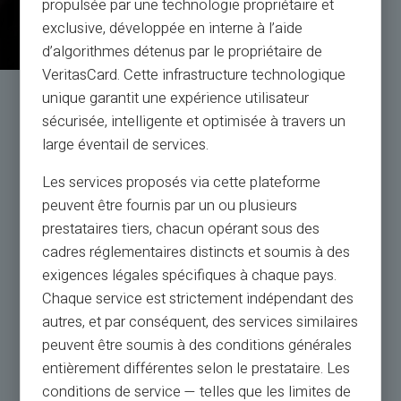
propulsée par une technologie propriétaire et
exclusive, développée en interne à l’aide
d’algorithmes détenus par le propriétaire de
VeritasCard. Cette infrastructure technologique
unique garantit une expérience utilisateur
Εξυπηρέτηση & Υποστήριξη από
sécurisée, intelligente et optimisée à travers un
πραγματικούς ανθρώπους, όχι bots
large éventail de services.
Les services proposés via cette plateforme
Εξυπηρέτηση Πελατών στα αγγλικά στην υπηρεσία
peuvent être fournis par un ou plusieurs
σας με εισιτήριο 24/24,
prestataires tiers, chacun opérant sous des
τηλεφωνικά από Δευτέρα έως Σάββατο από 9h έως
18h30
cadres réglementaires distincts et soumis à des
exigences légales spécifiques à chaque pays.
Chaque service est strictement indépendant des
Επικοινωνήστε μαζί μας
autres, et par conséquent, des services similaires
peuvent être soumis à des conditions générales
entièrement différentes selon le prestataire. Les
conditions de service — telles que les limites de