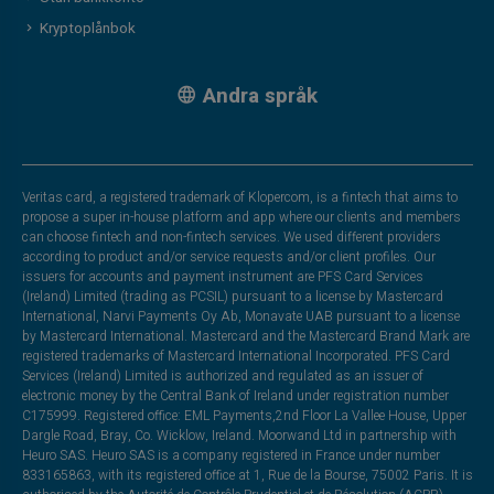
Kryptoplånbok
Andra språk
Veritas card, a registered trademark of Klopercom, is a fintech that aims to
propose a super in-house platform and app where our clients and members
can choose fintech and non-fintech services. We used different providers
according to product and/or service requests and/or client profiles. Our
issuers for accounts and payment instrument are PFS Card Services
(Ireland) Limited (trading as PCSIL) pursuant to a license by Mastercard
International, Narvi Payments Oy Ab, Monavate UAB pursuant to a license
by Mastercard International. Mastercard and the Mastercard Brand Mark are
registered trademarks of Mastercard International Incorporated. PFS Card
Services (Ireland) Limited is authorized and regulated as an issuer of
electronic money by the Central Bank of Ireland under registration number
C175999. Registered office: EML Payments,2nd Floor La Vallee House, Upper
Dargle Road, Bray, Co. Wicklow, Ireland. Moorwand Ltd in partnership with
Heuro SAS. Heuro SAS is a company registered in France under number
833165863, with its registered office at 1, Rue de la Bourse, 75002 Paris. It is