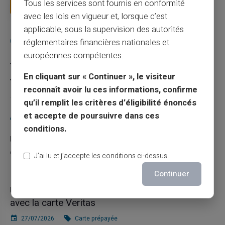
Tous les services sont fournis en conformité
Lire la suite
avec les lois en vigueur et, lorsque c’est
applicable, sous la supervision des autorités
Catégories
réglementaires financières nationales et
européennes compétentes.
Carte prépayée
En cliquant sur « Continuer », le visiteur
Escroquerie
reconnaît avoir lu ces informations, confirme
qu’il remplit les critères d’éligibilité énoncés
Articles récents
et accepte de poursuivre dans ces
conditions.
Une carte bancaire gratuite sans compte, ça
existe ?
J’ai lu et j’accepte les conditions ci-dessus.
03/08/2026
Carte prépayée
Continuer
Utilisation responsable du paiement mobile
avec la carte Veritas
27/07/2026
Carte prépayée