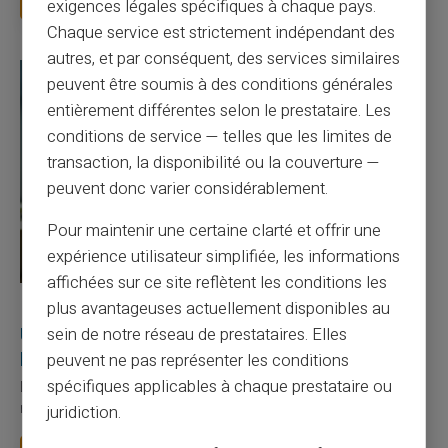
exigences légales spécifiques à chaque pays.
Chaque service est strictement indépendant des
autres, et par conséquent, des services similaires
peuvent être soumis à des conditions générales
entièrement différentes selon le prestataire. Les
conditions de service — telles que les limites de
transaction, la disponibilité ou la couverture —
peuvent donc varier considérablement.
Pour maintenir une certaine clarté et offrir une
expérience utilisateur simplifiée, les informations
affichées sur ce site reflètent les conditions les
27/07/2026
Veritas
Carte prépayée
plus avantageuses actuellement disponibles au
Utilisation responsable du paiement mobile avec
sein de notre réseau de prestataires. Elles
la carte Veritas
peuvent ne pas représenter les conditions
spécifiques applicables à chaque prestataire ou
Le paiement mobile s'est imposé dans les habitudes quotidiennes,
mais il appelle des réflexes pour é...
juridiction.