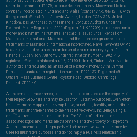
authorised by the Autorité de Contrôle Prudentiel et de Résolution (ACPR),
under licence number 17478, to issue electronic money. Moorwand Ltd is a
company incorporated in England and Wales (Company No. 8491211), with
its registered office at Fora, 3 Lloyds Avenue, London, EC3N 3DS, United
Kingdom. It is authorised by the Financial Conduct Authority under the
Electronic Money Regulations 2011 (Register Ref: 900709) to issue electronic
money and payment instruments. The card is issued under licence from
Mastercard International. Mastercard and the circles design are registered
trademarks of Mastercard International Incorporated. Narvi Payments Oy Ab
is authorized and regulated as an issuer of electronic money by the Finnish
Financial Supervisory Authority under registration number 3190214-6—
registered office: Lapinlahdenkatu 16, 00180 Helsinki, Finland. Monavate is
authorized and regulated as an issuer of electronic money by the Central
Bank of Lithuania under registration number LB002139. Registered office:
Officers' Mess Business Centre, Royston Road, Duxford, Cambridge,
England, CB22 4QH.
All trademarks, trade names, or logos mentioned or used are the property of
their respective owners and may be used for illustrative purposes. Every effort
has been made to appropriately capitalize, punctuate, identify, and attribute
trademarks and trade names to their respective owners, including using ®
and ™ wherever possible and practical. The “VeritasCard” name and
associated logos and marks are trademarks and the property of Klopercom.
All other trademarks are the property of their respective owners and may be
used for illustrative purposes and do not imply a business relationship