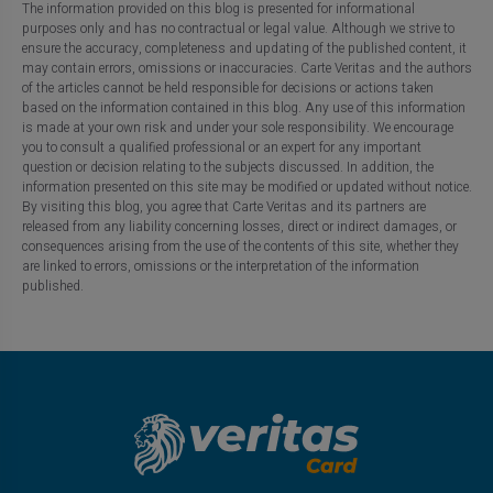
The information provided on this blog is presented for informational
purposes only and has no contractual or legal value. Although we strive to
ensure the accuracy, completeness and updating of the published content, it
may contain errors, omissions or inaccuracies. Carte Veritas and the authors
of the articles cannot be held responsible for decisions or actions taken
based on the information contained in this blog. Any use of this information
is made at your own risk and under your sole responsibility. We encourage
you to consult a qualified professional or an expert for any important
question or decision relating to the subjects discussed. In addition, the
information presented on this site may be modified or updated without notice.
By visiting this blog, you agree that Carte Veritas and its partners are
released from any liability concerning losses, direct or indirect damages, or
consequences arising from the use of the contents of this site, whether they
are linked to errors, omissions or the interpretation of the information
published.