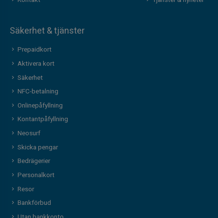
Kontakt
Tjänster & nyheter
Säkerhet & tjänster
Prepaidkort
Aktivera kort
Säkerhet
NFC-betalning
Onlinepåfyllning
Kontantpåfyllning
Neosurf
Skicka pengar
Bedrägerier
Personalkort
Resor
Bankförbud
Utan bankkonto