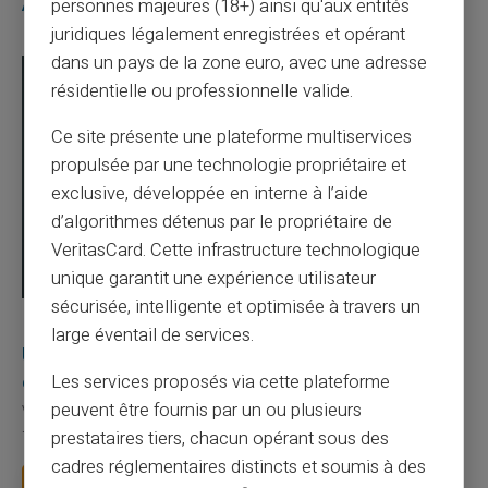
Articles similaires
personnes majeures (18+) ainsi qu'aux entités
juridiques légalement enregistrées et opérant
dans un pays de la zone euro, avec une adresse
résidentielle ou professionnelle valide.
Ce site présente une plateforme multiservices
propulsée par une technologie propriétaire et
exclusive, développée en interne à l’aide
d’algorithmes détenus par le propriétaire de
VeritasCard. Cette infrastructure technologique
unique garantit une expérience utilisateur
sécurisée, intelligente et optimisée à travers un
03/08/2026
Veritas
Carte prépayée
large éventail de services.
Une carte bancaire gratuite sans compte, ça
existe ?
Les services proposés via cette plateforme
peuvent être fournis par un ou plusieurs
Vous avez tapé cette recherche parce que votre banque vous
facture 50 € par an pour une carte que vo...
prestataires tiers, chacun opérant sous des
cadres réglementaires distincts et soumis à des
Lire la suite