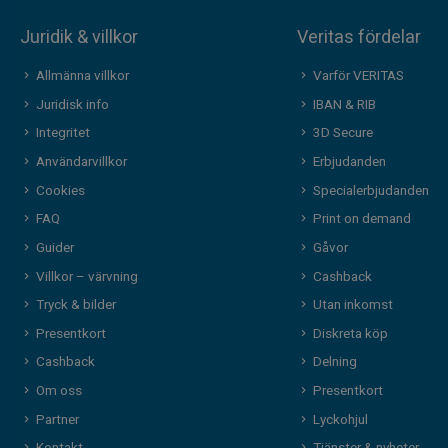
Juridik & villkor
Veritas fördelar
Allmänna villkor
Varför VERITAS
Juridisk info
IBAN & RIB
Integritet
3D Secure
Användarvillkor
Erbjudanden
Cookies
Specialerbjudanden
FAQ
Print on demand
Guider
Gåvor
Villkor – värvning
Cashback
Tryck & bilder
Utan inkomst
Presentkort
Diskreta köp
Cashback
Delning
Om oss
Presentkort
Partner
Lyckohjul