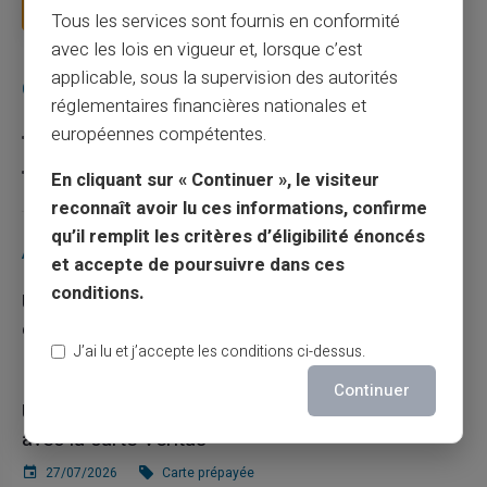
Lire la suite
Tous les services sont fournis en conformité
avec les lois en vigueur et, lorsque c’est
applicable, sous la supervision des autorités
Catégories
réglementaires financières nationales et
européennes compétentes.
Carte prépayée
Escroquerie
En cliquant sur « Continuer », le visiteur
reconnaît avoir lu ces informations, confirme
qu’il remplit les critères d’éligibilité énoncés
Articles récents
et accepte de poursuivre dans ces
conditions.
Une carte bancaire gratuite sans compte, ça
existe ?
J’ai lu et j’accepte les conditions ci-dessus.
03/08/2026
Carte prépayée
Continuer
Utilisation responsable du paiement mobile
avec la carte Veritas
27/07/2026
Carte prépayée