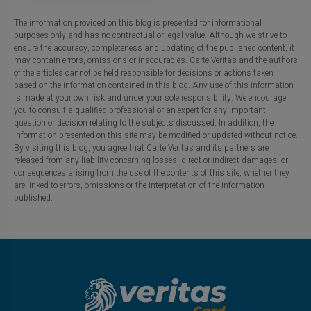
The information provided on this blog is presented for informational
purposes only and has no contractual or legal value. Although we strive to
ensure the accuracy, completeness and updating of the published content, it
may contain errors, omissions or inaccuracies. Carte Veritas and the authors
of the articles cannot be held responsible for decisions or actions taken
based on the information contained in this blog. Any use of this information
is made at your own risk and under your sole responsibility. We encourage
you to consult a qualified professional or an expert for any important
question or decision relating to the subjects discussed. In addition, the
information presented on this site may be modified or updated without notice.
By visiting this blog, you agree that Carte Veritas and its partners are
released from any liability concerning losses, direct or indirect damages, or
consequences arising from the use of the contents of this site, whether they
are linked to errors, omissions or the interpretation of the information
published.