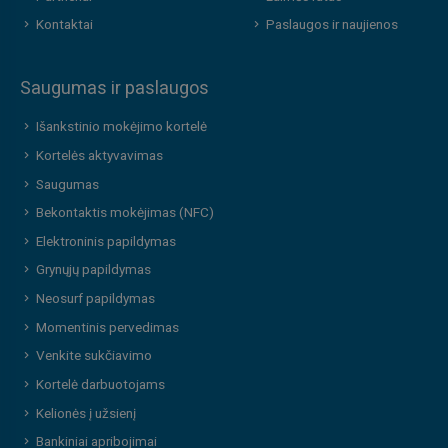
Kontaktai
Paslaugos ir naujienos
Saugumas ir paslaugos
Išankstinio mokėjimo kortelė
Kortelės aktyvavimas
Saugumas
Bekontaktis mokėjimas (NFC)
Elektroninis papildymas
Grynųjų papildymas
Neosurf papildymas
Momentinis pervedimas
Venkite sukčiavimo
Kortelė darbuotojams
Kelionės į užsienį
Bankiniai apribojimai