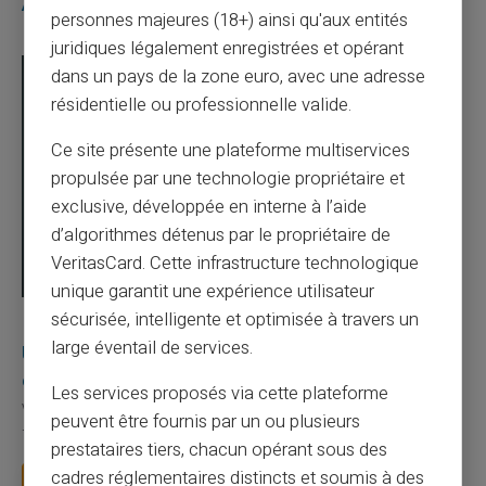
Articles similaires
personnes majeures (18+) ainsi qu'aux entités
juridiques légalement enregistrées et opérant
dans un pays de la zone euro, avec une adresse
résidentielle ou professionnelle valide.
Ce site présente une plateforme multiservices
propulsée par une technologie propriétaire et
exclusive, développée en interne à l’aide
d’algorithmes détenus par le propriétaire de
VeritasCard. Cette infrastructure technologique
unique garantit une expérience utilisateur
sécurisée, intelligente et optimisée à travers un
03/08/2026
Veritas
Carte prépayée
large éventail de services.
Une carte bancaire gratuite sans compte, ça
existe ?
Les services proposés via cette plateforme
Vous avez tapé cette recherche parce que votre banque vous
peuvent être fournis par un ou plusieurs
facture 50 € par an pour une carte que vo...
prestataires tiers, chacun opérant sous des
cadres réglementaires distincts et soumis à des
Lire la suite