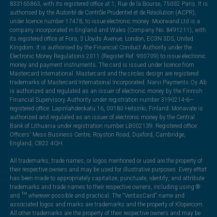
833165863, with its registered office at 1, Rue de la Bourse, 75002 Paris. It is
authorised by the Autorité de Contrôle Prudentiel et de Résolution (ACPR),
under licence number 17478, to issue electronic money. Moorwand Ltd is a
company incorporated in England and Wales (Company No. 8491211), with
its registered office at Fora, 3 Lloyds Avenue, London, EC3N 3DS, United
Kingdom. It is authorised by the Financial Conduct Authority under the
Electronic Money Regulations 2011 (Register Ref: 900709) to issue electronic
money and payment instruments. The card is issued under licence from
Mastercard International. Mastercard and the circles design are registered
trademarks of Mastercard International Incorporated. Narvi Payments Oy Ab
is authorized and regulated as an issuer of electronic money by the Finnish
Financial Supervisory Authority under registration number 3190214-6—
registered office: Lapinlahdenkatu 16, 00180 Helsinki, Finland. Monavate is
authorized and regulated as an issuer of electronic money by the Central
Bank of Lithuania under registration number LB002139. Registered office:
Officers' Mess Business Centre, Royston Road, Duxford, Cambridge,
England, CB22 4QH.
All trademarks, trade names, or logos mentioned or used are the property of
their respective owners and may be used for illustrative purposes. Every effort
has been made to appropriately capitalize, punctuate, identify, and attribute
trademarks and trade names to their respective owners, including using ®
and ™ wherever possible and practical. The “VeritasCard” name and
associated logos and marks are trademarks and the property of Klopercom.
All other trademarks are the property of their respective owners and may be