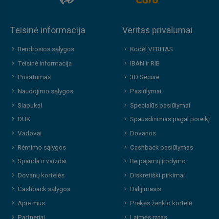
Teisinė informacija
Veritas privalumai
Bendrosios sąlygos
Kodėl VERITAS
Teisinė informacija
IBAN ir RIB
Privatumas
3D Secure
Naudojimo sąlygos
Pasiūlymai
Slapukai
Specialūs pasiūlymai
DUK
Spausdinimas pagal poreikį
Vadovai
Dovanos
Rėmimo sąlygos
Cashback pasiūlymas
Spauda ir vaizdai
Be pajamų įrodymo
Dovanų kortelės
Diskretiški pirkimai
Cashback sąlygos
Dalijimasis
Apie mus
Prekės ženklo kortelė
Partneriai
Laimės ratas