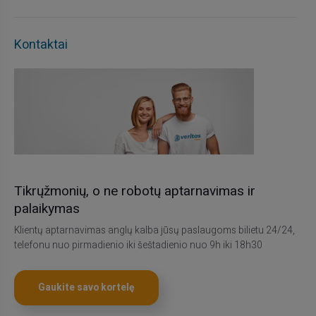
Kontaktai
Tikrųžmonių, o ne robotų aptarnavimas ir
palaikymas
Klientų aptarnavimas anglų kalba jūsų paslaugoms bilietu 24/24,
telefonu nuo pirmadienio iki šeštadienio nuo 9h iki 18h30
Gaukite savo kortelę