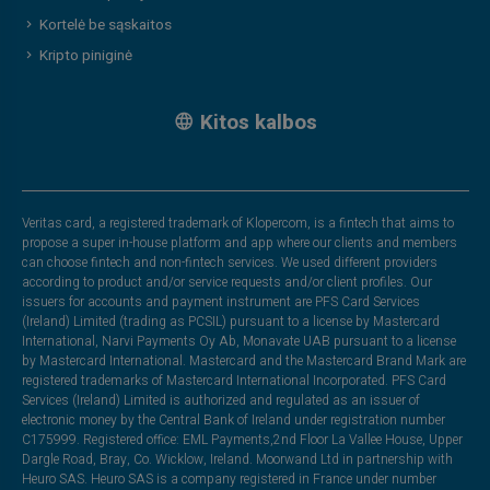
Kortelė be sąskaitos
Kripto piniginė
Kitos kalbos
Veritas card, a registered trademark of Klopercom, is a fintech that aims to
propose a super in-house platform and app where our clients and members
can choose fintech and non-fintech services. We used different providers
according to product and/or service requests and/or client profiles. Our
issuers for accounts and payment instrument are PFS Card Services
(Ireland) Limited (trading as PCSIL) pursuant to a license by Mastercard
International, Narvi Payments Oy Ab, Monavate UAB pursuant to a license
by Mastercard International. Mastercard and the Mastercard Brand Mark are
registered trademarks of Mastercard International Incorporated. PFS Card
Services (Ireland) Limited is authorized and regulated as an issuer of
electronic money by the Central Bank of Ireland under registration number
C175999. Registered office: EML Payments,2nd Floor La Vallee House, Upper
Dargle Road, Bray, Co. Wicklow, Ireland. Moorwand Ltd in partnership with
Heuro SAS. Heuro SAS is a company registered in France under number