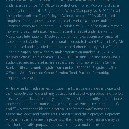
authorised by the Autorité de Contrôle Prudentiel et de Résolution (ACPR),
under licence number 17478, to issue electronic money. Moorwand Ltd is a
company incorporated in England and Wales (Company No. 8491211), with
its registered office at Fora, 3 Lloyds Avenue, London, EC3N 3DS, United
Kingdom. It is authorised by the Financial Conduct Authority under the
Electronic Money Regulations 2011 (Register Ref: 900709) to issue electronic
money and payment instruments. The card is issued under licence from
Mastercard International. Mastercard and the circles design are registered
trademarks of Mastercard International Incorporated. Narvi Payments Oy Ab
is authorized and regulated as an issuer of electronic money by the Finnish
Financial Supervisory Authority under registration number 3190214-6—
registered office: Lapinlahdenkatu 16, 00180 Helsinki, Finland. Monavate is
authorized and regulated as an issuer of electronic money by the Central
Bank of Lithuania under registration number LB002139. Registered office:
Officers' Mess Business Centre, Royston Road, Duxford, Cambridge,
England, CB22 4QH.
All trademarks, trade names, or logos mentioned or used are the property of
their respective owners and may be used for illustrative purposes. Every effort
has been made to appropriately capitalize, punctuate, identify, and attribute
trademarks and trade names to their respective owners, including using ®
and ™ wherever possible and practical. The “VeritasCard” name and
associated logos and marks are trademarks and the property of Klopercom.
All other trademarks are the property of their respective owners and may be
used for illustrative purposes and do not imply a business relationship