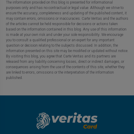
The information provided on this blog is presented for informational
purposes only and has no contractual or legal value. Although we strive to
ensure the accuracy, completeness and updating of the published content, it
may contain errors, omissions or inaccuracies. Carte Veritas and the authors
of the articles cannot be held responsible for decisions or actions taken
based on the information contained in this blog. Any use of this information
is made at your own risk and under your sole responsibility. We encourage
you to consult a qualified professional or an expert for any important
question or decision relating to the subjects discussed. In addition, the
information presented on this site may be modified or updated without notice.
By visiting this blog, you agree that Carte Veritas and its partners are
released from any liability concerning losses, direct or indirect damages, or
consequences arising from the use of the contents of this site, whether they
are linked to errors, omissions or the interpretation of the information
published.