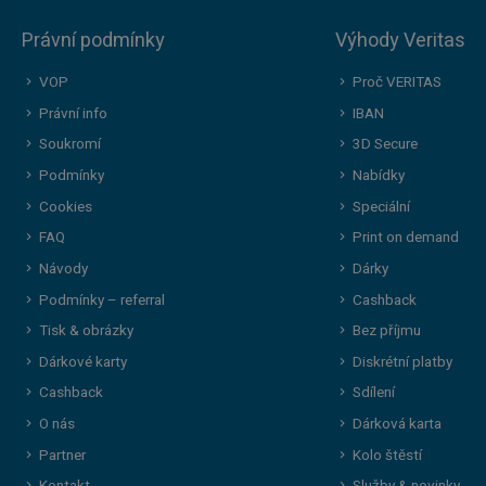
Právní podmínky
Výhody Veritas
VOP
Proč VERITAS
Právní info
IBAN
Soukromí
3D Secure
Podmínky
Nabídky
Cookies
Speciální
FAQ
Print on demand
Návody
Dárky
Podmínky – referral
Cashback
Tisk & obrázky
Bez příjmu
Dárkové karty
Diskrétní platby
Cashback
Sdílení
O nás
Dárková karta
Partner
Kolo štěstí