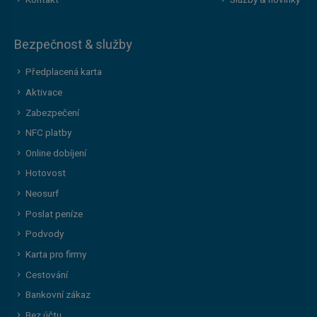
Kontakt
Služby & novinky
Bezpečnost & služby
Předplacená karta
Aktivace
Zabezpečení
NFC platby
Online dobíjení
Hotovost
Neosurf
Poslat peníze
Podvody
Karta pro firmy
Cestování
Bankovní zákaz
Bez účtu