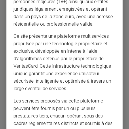
Articles similaires
personnes majeures (18+) ainsi qu'aux entités
juridiques légalement enregistrées et opérant
dans un pays de la zone euro, avec une adresse
résidentielle ou professionnelle valide.
Ce site présente une plateforme multiservices
propulsée par une technologie propriétaire et
exclusive, développée en interne à l’aide
d’algorithmes détenus par le propriétaire de
VeritasCard. Cette infrastructure technologique
unique garantit une expérience utilisateur
sécurisée, intelligente et optimisée à travers un
03/08/2026
Veritas
Carte prépayée
large éventail de services.
Une carte bancaire gratuite sans compte, ça
existe ?
Les services proposés via cette plateforme
peuvent être fournis par un ou plusieurs
Vous avez tapé cette recherche parce que votre banque vous
facture 50 € par an pour une carte que vo...
prestataires tiers, chacun opérant sous des
cadres réglementaires distincts et soumis à des
Lire la suite