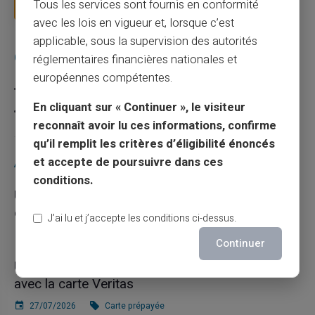
Tous les services sont fournis en conformité
Lire la suite
avec les lois en vigueur et, lorsque c’est
applicable, sous la supervision des autorités
Catégories
réglementaires financières nationales et
européennes compétentes.
Carte prépayée
En cliquant sur « Continuer », le visiteur
Escroquerie
reconnaît avoir lu ces informations, confirme
qu’il remplit les critères d’éligibilité énoncés
Articles récents
et accepte de poursuivre dans ces
conditions.
Une carte bancaire gratuite sans compte, ça
existe ?
J’ai lu et j’accepte les conditions ci-dessus.
03/08/2026
Carte prépayée
Continuer
Utilisation responsable du paiement mobile
avec la carte Veritas
27/07/2026
Carte prépayée