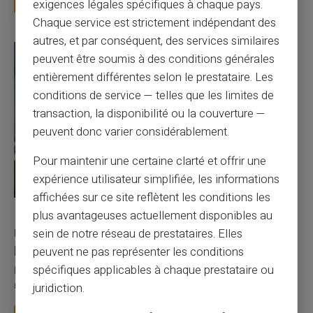
exigences légales spécifiques à chaque pays.
Chaque service est strictement indépendant des
autres, et par conséquent, des services similaires
peuvent être soumis à des conditions générales
entièrement différentes selon le prestataire. Les
conditions de service — telles que les limites de
transaction, la disponibilité ou la couverture —
peuvent donc varier considérablement.
Pour maintenir une certaine clarté et offrir une
expérience utilisateur simplifiée, les informations
affichées sur ce site reflètent les conditions les
27/07/2026
Veritas
Carte prépayée
plus avantageuses actuellement disponibles au
Utilisation responsable du paiement mobile avec
sein de notre réseau de prestataires. Elles
la carte Veritas
peuvent ne pas représenter les conditions
spécifiques applicables à chaque prestataire ou
Le paiement mobile s'est imposé dans les habitudes quotidiennes,
mais il appelle des réflexes pour é...
juridiction.