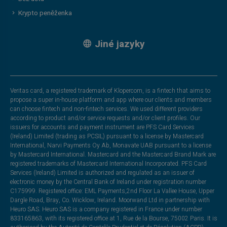
Krypto peněženka
Jiné jazyky
Veritas card, a registered trademark of Klopercom, is a fintech that aims to
propose a super in-house platform and app where our clients and members
can choose fintech and non-fintech services. We used different providers
according to product and/or service requests and/or client profiles. Our
issuers for accounts and payment instrument are PFS Card Services
(Ireland) Limited (trading as PCSIL) pursuant to a license by Mastercard
International, Narvi Payments Oy Ab, Monavate UAB pursuant to a license
by Mastercard International. Mastercard and the Mastercard Brand Mark are
registered trademarks of Mastercard International Incorporated. PFS Card
Services (Ireland) Limited is authorized and regulated as an issuer of
electronic money by the Central Bank of Ireland under registration number
C175999. Registered office: EML Payments,2nd Floor La Vallee House, Upper
Dargle Road, Bray, Co. Wicklow, Ireland. Moorwand Ltd in partnership with
Heuro SAS. Heuro SAS is a company registered in France under number
833165863, with its registered office at 1, Rue de la Bourse, 75002 Paris. It is