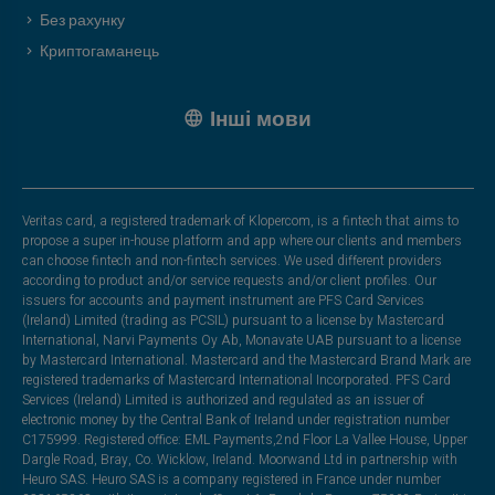
Без рахунку
Криптогаманець
Інші мови
Veritas card, a registered trademark of Klopercom, is a fintech that aims to
propose a super in-house platform and app where our clients and members
can choose fintech and non-fintech services. We used different providers
according to product and/or service requests and/or client profiles. Our
issuers for accounts and payment instrument are PFS Card Services
(Ireland) Limited (trading as PCSIL) pursuant to a license by Mastercard
International, Narvi Payments Oy Ab, Monavate UAB pursuant to a license
by Mastercard International. Mastercard and the Mastercard Brand Mark are
registered trademarks of Mastercard International Incorporated. PFS Card
Services (Ireland) Limited is authorized and regulated as an issuer of
electronic money by the Central Bank of Ireland under registration number
C175999. Registered office: EML Payments,2nd Floor La Vallee House, Upper
Dargle Road, Bray, Co. Wicklow, Ireland. Moorwand Ltd in partnership with
Heuro SAS. Heuro SAS is a company registered in France under number