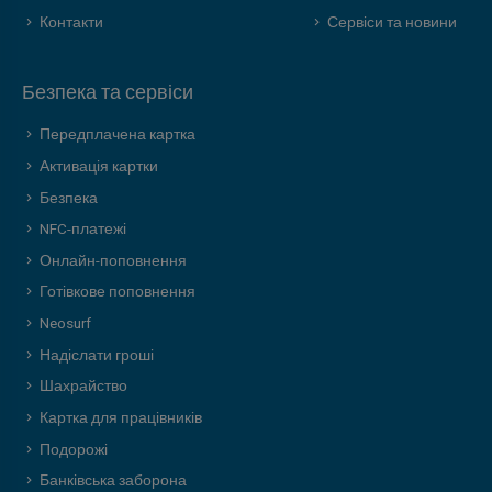
Контакти
Сервіси та новини
Безпека та сервіси
Передплачена картка
Активація картки
Безпека
NFC-платежі
Онлайн-поповнення
Готівкове поповнення
Neosurf
Надіслати гроші
Шахрайство
Картка для працівників
Подорожі
Банківська заборона