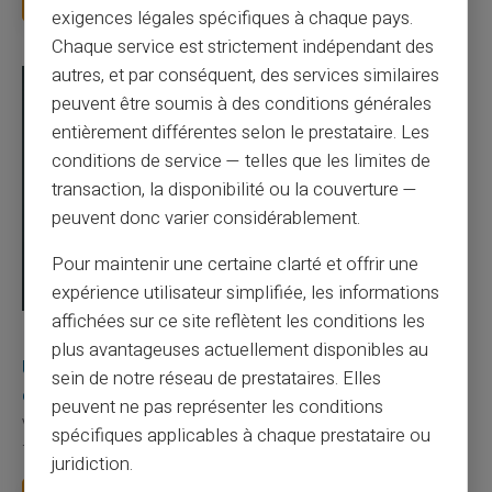
exigences légales spécifiques à chaque pays.
Chaque service est strictement indépendant des
autres, et par conséquent, des services similaires
peuvent être soumis à des conditions générales
entièrement différentes selon le prestataire. Les
conditions de service — telles que les limites de
transaction, la disponibilité ou la couverture —
peuvent donc varier considérablement.
Pour maintenir une certaine clarté et offrir une
expérience utilisateur simplifiée, les informations
affichées sur ce site reflètent les conditions les
03/08/2026
Veritas
Carte prépayée
plus avantageuses actuellement disponibles au
Une carte bancaire gratuite sans compte, ça
sein de notre réseau de prestataires. Elles
existe ?
peuvent ne pas représenter les conditions
Vous avez tapé cette recherche parce que votre banque vous
spécifiques applicables à chaque prestataire ou
facture 50 € par an pour une carte que vo...
juridiction.