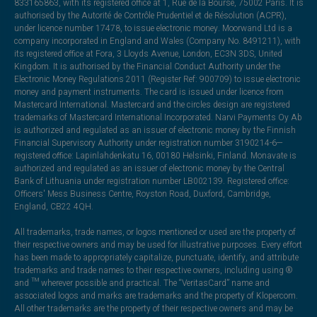
833165863, with its registered office at 1, Rue de la Bourse, 75002 Paris. It is
authorised by the Autorité de Contrôle Prudentiel et de Résolution (ACPR),
under licence number 17478, to issue electronic money. Moorwand Ltd is a
company incorporated in England and Wales (Company No. 8491211), with
its registered office at Fora, 3 Lloyds Avenue, London, EC3N 3DS, United
Kingdom. It is authorised by the Financial Conduct Authority under the
Electronic Money Regulations 2011 (Register Ref: 900709) to issue electronic
money and payment instruments. The card is issued under licence from
Mastercard International. Mastercard and the circles design are registered
trademarks of Mastercard International Incorporated. Narvi Payments Oy Ab
is authorized and regulated as an issuer of electronic money by the Finnish
Financial Supervisory Authority under registration number 3190214-6—
registered office: Lapinlahdenkatu 16, 00180 Helsinki, Finland. Monavate is
authorized and regulated as an issuer of electronic money by the Central
Bank of Lithuania under registration number LB002139. Registered office:
Officers' Mess Business Centre, Royston Road, Duxford, Cambridge,
England, CB22 4QH.
All trademarks, trade names, or logos mentioned or used are the property of
their respective owners and may be used for illustrative purposes. Every effort
has been made to appropriately capitalize, punctuate, identify, and attribute
trademarks and trade names to their respective owners, including using ®
and ™ wherever possible and practical. The “VeritasCard” name and
associated logos and marks are trademarks and the property of Klopercom.
All other trademarks are the property of their respective owners and may be