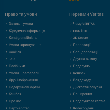
Право та умови
Переваги Veritas
Загальні умови
Чому VERITAS
Юридична інформація
IBAN і RIB
Конфіденційність
3D Secure
Умови користування
Пропозиції
Cookies
Спецпропозиції
FAQ
Друк на вимогу
Посібники
Подарунки
Умови – реферали
Кешбек
Друк і зображення
Без доходу
Подарункові картки
Дискретні покупки
Кешбек
Поширення
Про нас
Подарункова картка
Партнерство
Колесо удачі