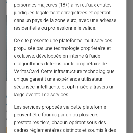
Articles similaires
personnes majeures (18+) ainsi qu'aux entités
juridiques légalement enregistrées et opérant
dans un pays de la zone euro, avec une adresse
résidentielle ou professionnelle valide.
Ce site présente une plateforme multiservices
propulsée par une technologie propriétaire et
exclusive, développée en interne à l’aide
d’algorithmes détenus par le propriétaire de
VeritasCard. Cette infrastructure technologique
unique garantit une expérience utilisateur
sécurisée, intelligente et optimisée à travers un
10/08/2026
Veritas
Carte prépayée
large éventail de services.
Quelle est la différence entre un RIB et un IBAN
en France ?
Les services proposés via cette plateforme
Votre employeur vous demande votre RIB pour verser votre
peuvent être fournis par un ou plusieurs
salaire. La CAF vous demande votre IBAN pou...
prestataires tiers, chacun opérant sous des
cadres réglementaires distincts et soumis à des
Lire la suite