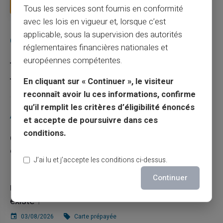
Lire la suite
Tous les services sont fournis en conformité
avec les lois en vigueur et, lorsque c’est
applicable, sous la supervision des autorités
Catégories
réglementaires financières nationales et
européennes compétentes.
Carte prépayée
Escroquerie
En cliquant sur « Continuer », le visiteur
reconnaît avoir lu ces informations, confirme
qu’il remplit les critères d’éligibilité énoncés
Articles récents
et accepte de poursuivre dans ces
conditions.
Quelle est la différence entre un RIB et un IBAN
en France ?
J’ai lu et j’accepte les conditions ci-dessus.
10/08/2026
Carte prépayée
Continuer
Une carte bancaire gratuite sans compte, ça
existe ?
03/08/2026
Carte prépayée