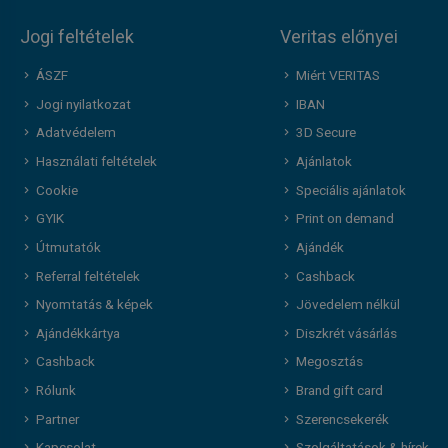
Jogi feltételek
Veritas előnyei
ÁSZF
Miért VERITAS
Jogi nyilatkozat
IBAN
Adatvédelem
3D Secure
Használati feltételek
Ajánlatok
Cookie
Speciális ajánlatok
GYIK
Print on demand
Útmutatók
Ajándék
Referral feltételek
Cashback
Nyomtatás & képek
Jövedelem nélkül
Ajándékkártya
Diszkrét vásárlás
Cashback
Megosztás
Rólunk
Brand gift card
Partner
Szerencsekerék