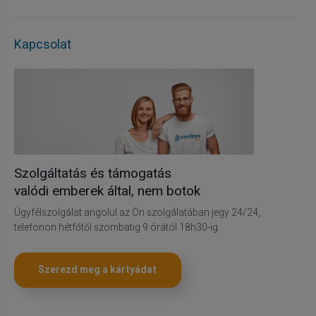
Kapcsolat
Szolgáltatás és támogatás
valódi emberek által, nem botok
Ügyfélszolgálat angolul az Ön szolgálatában jegy 24/24,
telefonon hétfőtől szombatig 9 órától 18h30-ig
Szerezd meg a kártyádat