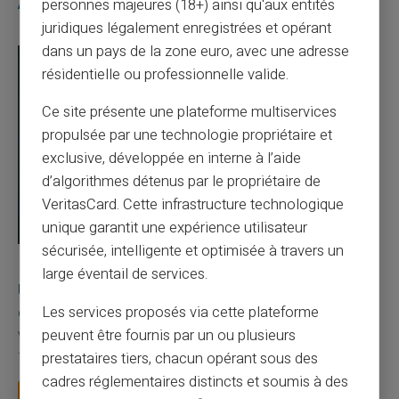
Articles similaires
personnes majeures (18+) ainsi qu'aux entités
juridiques légalement enregistrées et opérant
dans un pays de la zone euro, avec une adresse
résidentielle ou professionnelle valide.
Ce site présente une plateforme multiservices
propulsée par une technologie propriétaire et
exclusive, développée en interne à l’aide
d’algorithmes détenus par le propriétaire de
VeritasCard. Cette infrastructure technologique
unique garantit une expérience utilisateur
sécurisée, intelligente et optimisée à travers un
03/08/2026
Veritas
Carte prépayée
large éventail de services.
Une carte bancaire gratuite sans compte, ça
existe ?
Les services proposés via cette plateforme
peuvent être fournis par un ou plusieurs
Vous avez tapé cette recherche parce que votre banque vous
facture 50 € par an pour une carte que vo...
prestataires tiers, chacun opérant sous des
cadres réglementaires distincts et soumis à des
Lire la suite