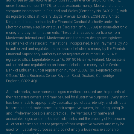
authorised by the Autorité de Contrôle Prudentiel et de Résolution (ACPR),
under licence number 17478, to issue electronic money. Moorwand Ltd is a
company incorporated in England and Wales (Company No. 8491211), with
its registered office at Fora, 3 Lloyds Avenue, London, EC3N 3DS, United
Kingdom. It is authorised by the Financial Conduct Authority under the
Electronic Money Regulations 2011 (Register Ref: 900709) to issue electronic
money and payment instruments. The card is issued under licence from
Mastercard International. Mastercard and the circles design are registered
trademarks of Mastercard International Incorporated. Narvi Payments Oy Ab
is authorized and regulated as an issuer of electronic money by the Finnish
Financial Supervisory Authority under registration number 3190214-6—
registered office: Lapinlahdenkatu 16, 00180 Helsinki, Finland. Monavate is
authorized and regulated as an issuer of electronic money by the Central
Bank of Lithuania under registration number LB002139. Registered office:
Officers' Mess Business Centre, Royston Road, Duxford, Cambridge,
England, CB22 4QH.
All trademarks, trade names, or logos mentioned or used are the property of
their respective owners and may be used for illustrative purposes. Every effort
has been made to appropriately capitalize, punctuate, identify, and attribute
trademarks and trade names to their respective owners, including using ®
and ™ wherever possible and practical. The “VeritasCard” name and
associated logos and marks are trademarks and the property of Klopercom.
All other trademarks are the property of their respective owners and may be
used for illustrative purposes and do not imply a business relationship