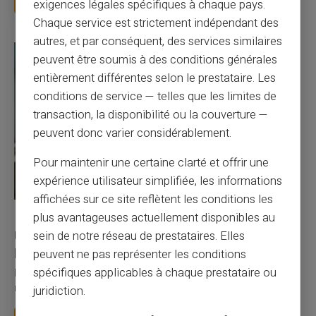
exigences légales spécifiques à chaque pays.
Chaque service est strictement indépendant des
autres, et par conséquent, des services similaires
peuvent être soumis à des conditions générales
entièrement différentes selon le prestataire. Les
conditions de service — telles que les limites de
transaction, la disponibilité ou la couverture —
peuvent donc varier considérablement.
Pour maintenir une certaine clarté et offrir une
expérience utilisateur simplifiée, les informations
affichées sur ce site reflètent les conditions les
27/07/2026
Veritas
Carte prépayée
plus avantageuses actuellement disponibles au
Utilisation responsable du paiement mobile avec
sein de notre réseau de prestataires. Elles
la carte Veritas
peuvent ne pas représenter les conditions
spécifiques applicables à chaque prestataire ou
Le paiement mobile s'est imposé dans les habitudes quotidiennes,
mais il appelle des réflexes pour é...
juridiction.