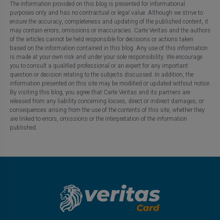
The information provided on this blog is presented for informational
purposes only and has no contractual or legal value. Although we strive to
ensure the accuracy, completeness and updating of the published content, it
may contain errors, omissions or inaccuracies. Carte Veritas and the authors
of the articles cannot be held responsible for decisions or actions taken
based on the information contained in this blog. Any use of this information
is made at your own risk and under your sole responsibility. We encourage
you to consult a qualified professional or an expert for any important
question or decision relating to the subjects discussed. In addition, the
information presented on this site may be modified or updated without notice.
By visiting this blog, you agree that Carte Veritas and its partners are
released from any liability concerning losses, direct or indirect damages, or
consequences arising from the use of the contents of this site, whether they
are linked to errors, omissions or the interpretation of the information
published.