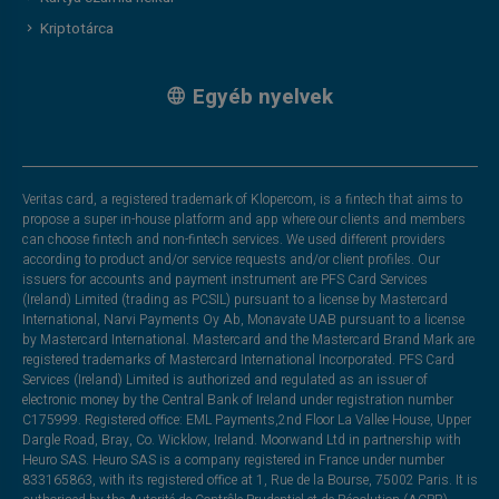
Kriptotárca
Egyéb nyelvek
Veritas card, a registered trademark of Klopercom, is a fintech that aims to
propose a super in-house platform and app where our clients and members
can choose fintech and non-fintech services. We used different providers
according to product and/or service requests and/or client profiles. Our
issuers for accounts and payment instrument are PFS Card Services
(Ireland) Limited (trading as PCSIL) pursuant to a license by Mastercard
International, Narvi Payments Oy Ab, Monavate UAB pursuant to a license
by Mastercard International. Mastercard and the Mastercard Brand Mark are
registered trademarks of Mastercard International Incorporated. PFS Card
Services (Ireland) Limited is authorized and regulated as an issuer of
electronic money by the Central Bank of Ireland under registration number
C175999. Registered office: EML Payments,2nd Floor La Vallee House, Upper
Dargle Road, Bray, Co. Wicklow, Ireland. Moorwand Ltd in partnership with
Heuro SAS. Heuro SAS is a company registered in France under number
833165863, with its registered office at 1, Rue de la Bourse, 75002 Paris. It is