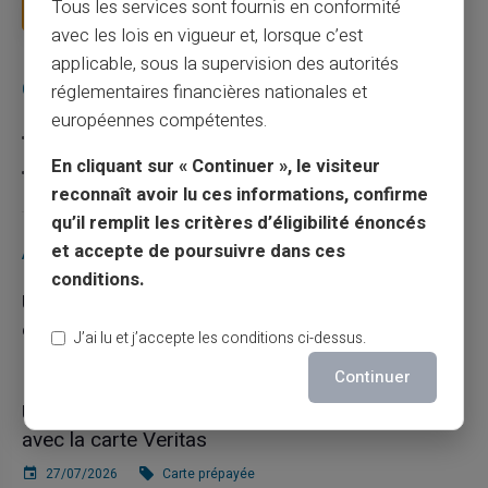
Tous les services sont fournis en conformité
Lire la suite
avec les lois en vigueur et, lorsque c’est
applicable, sous la supervision des autorités
Catégories
réglementaires financières nationales et
européennes compétentes.
Carte prépayée
En cliquant sur « Continuer », le visiteur
Escroquerie
reconnaît avoir lu ces informations, confirme
qu’il remplit les critères d’éligibilité énoncés
Articles récents
et accepte de poursuivre dans ces
conditions.
Une carte bancaire gratuite sans compte, ça
existe ?
J’ai lu et j’accepte les conditions ci-dessus.
03/08/2026
Carte prépayée
Continuer
Utilisation responsable du paiement mobile
avec la carte Veritas
27/07/2026
Carte prépayée