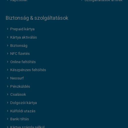
Kapcsolat
Szolgáltatások & hírek
Biztonság & szolgáltatások
Prepaid kártya
Kártya aktiválás
Biztonság
NFC fizetés
Online feltöltés
Készpénzes feltöltés
Neosurf
Pénzküldés
Csalások
Dolgozói kártya
Külföldi utazás
Banki tiltás
Kártya számla nélkül